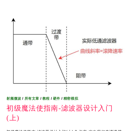
射频微波
/
所有文章
/
教程
/
硬件
/
精密模拟
初级魔法使指南-滤波器设计入门
(上)