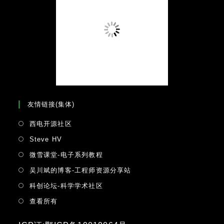
友情链接(集体)
Opens
西电开源社区
in
Opens
Steve HV
a
in
Opens
微雪课堂-电子系列教程
new
a
in
tab
Opens
吴川斌的博客-工程师资源分享站
new
a
in
tab
Opens
科创论坛-科学学术社区
new
a
in
tab
Opens
查看所有
new
a
in
tab
new
a