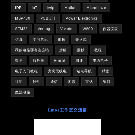
IDE
IoT
lwip
Matlab
Microblaze
MSP430
PCB设计
Power Electronics
STM32
Verilog
Vivado
W800
仪器仪表
仿真
学习笔记
射频
嵌入式
我的电路哪有这么咕
拆解
摄影
教程
数学
服务器
树莓派
测评
电力电子
电子入门教程
穷玩无线电
站点导航
精密
计组
软件
通信
闲聊
雷达
项目
魔法电路
Emoe工作室交流群