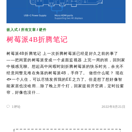
嵌入式
/
所有文章
/
硬件
树莓派4B折腾笔记
树莓派4B折腾笔记 上一次折腾树莓派已经是好久之前的事了
——把闲置的树莓派变成一个桌面监视器 上完一周的班，回到家
中顿感无聊。想起高中闲暇时刻折腾树莓派的快乐时光，余光不
经意间瞥见堆在角落的树莓派4B，手痒了。 做些什么呢？ 现在
🐟一个人住，可以尽情发挥我的EE之力了。但是想了想好像智
能家居也没啥用...除了晚上开个灯，回家提前开空调，定时拉窗
帘，好像也没什…
1评论
2022年8月21日