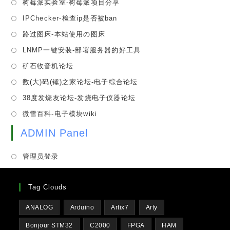
Opens
树莓派实验室-树莓派项目分享
new
a
in
tab
Opens
IPChecker-检查ip是否被ban
new
a
in
tab
Opens
路过图床-本站使用の图床
new
a
in
tab
Opens
LNMP一键安装-部署服务器的好工具
new
a
in
tab
Opens
矿石收音机论坛
new
a
in
tab
Opens
数(大)码(锤)之家论坛-电子综合论坛
new
a
in
tab
Opens
38度发烧友论坛-发烧电子仪器论坛
new
a
in
tab
Opens
微雪百科-电子模块wiki
new
a
in
tab
new
ADMIN Panel
a
tab
new
管理员登录
tab
Tag Clouds
ANALOG
Arduino
Artix7
Arty
Bonjour STM32
C2000
FPGA
HAM