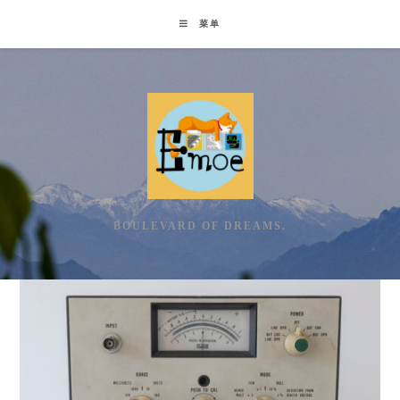
Skip
菜单
to
content
BOULEVARD OF DREAMS.