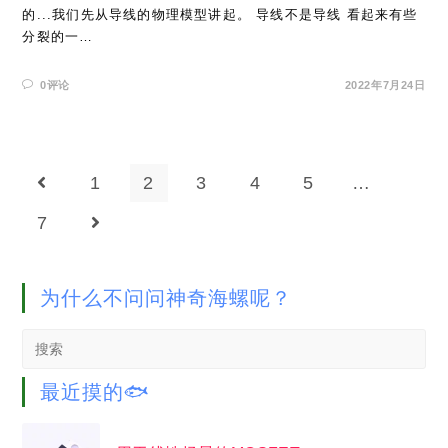
的...我们先从导线的物理模型讲起。 导线不是导线 看起来有些
分裂的一…
0评论
2022年7月24日
1
2
3
4
5
…
Go to the previous page
7
Go to the next page
为什么不问问神奇海螺呢？
Search
this
website
最近摸的🐟