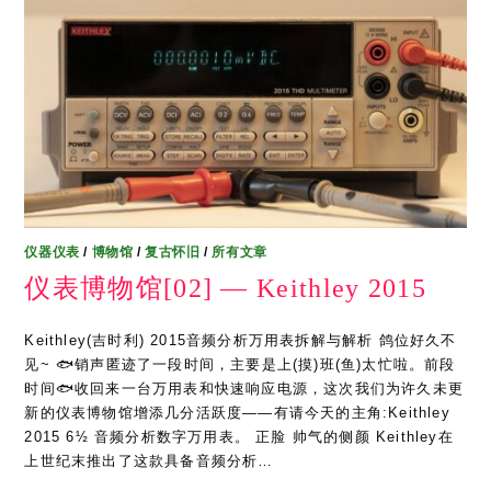
仪器仪表
/
博物馆
/
复古怀旧
/
所有文章
仪表博物馆[02] — Keithley 2015
Keithley(吉时利) 2015音频分析万用表拆解与解析 鸽位好久不
见~ 🐟销声匿迹了一段时间，主要是上(摸)班(鱼)太忙啦。前段
时间🐟收回来一台万用表和快速响应电源，这次我们为许久未更
新的仪表博物馆增添几分活跃度——有请今天的主角:Keithley
2015 6½ 音频分析数字万用表。 正脸 帅气的侧颜 Keithley在
上世纪末推出了这款具备音频分析…