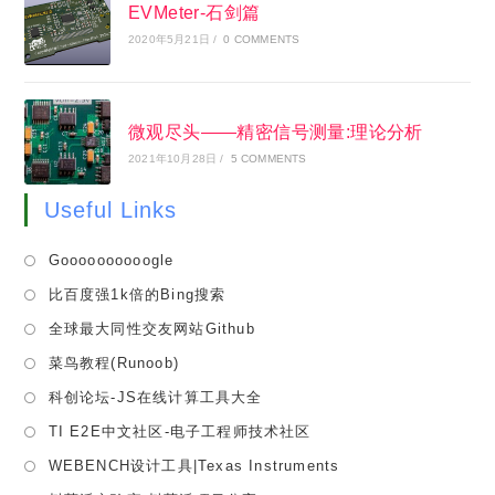
EVMeter-石剑篇
2020年5月21日
/
0 COMMENTS
微观尽头——精密信号测量:理论分析
2021年10月28日
/
5 COMMENTS
Useful Links
Opens
Goooooooooogle
in
Opens
比百度强1k倍的Bing搜索
a
in
Opens
全球最大同性交友网站Github
new
a
in
tab
Opens
菜鸟教程(Runoob)
new
a
in
tab
Opens
科创论坛-JS在线计算工具大全
new
a
in
tab
Opens
TI E2E中文社区-电子工程师技术社区
new
a
in
tab
Opens
WEBENCH设计工具|Texas Instruments
new
a
in
tab