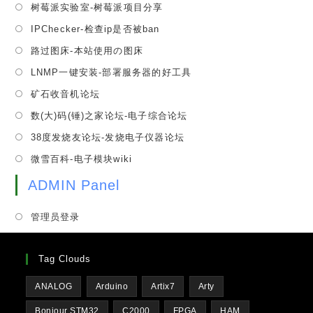
tab
Opens
树莓派实验室-树莓派项目分享
new
a
in
tab
Opens
IPChecker-检查ip是否被ban
new
a
in
tab
Opens
路过图床-本站使用の图床
new
a
in
tab
Opens
LNMP一键安装-部署服务器的好工具
new
a
in
tab
Opens
矿石收音机论坛
new
a
in
tab
Opens
数(大)码(锤)之家论坛-电子综合论坛
new
a
in
tab
Opens
38度发烧友论坛-发烧电子仪器论坛
new
a
in
tab
Opens
微雪百科-电子模块wiki
new
a
in
tab
new
ADMIN Panel
a
tab
new
管理员登录
tab
Tag Clouds
ANALOG
Arduino
Artix7
Arty
Bonjour STM32
C2000
FPGA
HAM