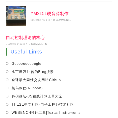
YM2151硬音源制作
2025年5月31日
/
0 COMMENTS
自动控制理论的核心
2025年1月13日
/
0 COMMENTS
Useful Links
Opens
Goooooooooogle
in
Opens
比百度强1k倍的Bing搜索
a
in
Opens
全球最大同性交友网站Github
new
a
in
tab
Opens
菜鸟教程(Runoob)
new
a
in
tab
Opens
科创论坛-JS在线计算工具大全
new
a
in
tab
Opens
TI E2E中文社区-电子工程师技术社区
new
a
in
tab
Opens
WEBENCH设计工具|Texas Instruments
new
a
in