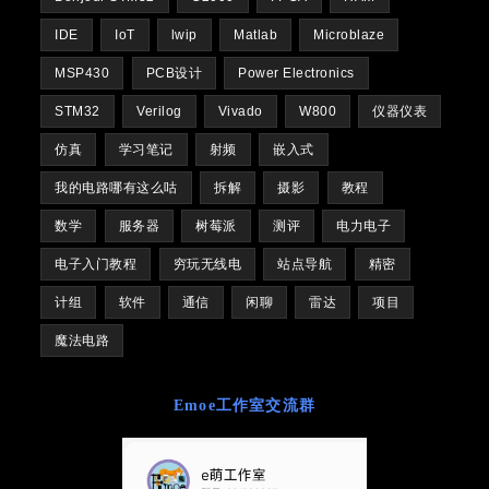
IDE
IoT
lwip
Matlab
Microblaze
MSP430
PCB设计
Power Electronics
STM32
Verilog
Vivado
W800
仪器仪表
仿真
学习笔记
射频
嵌入式
我的电路哪有这么咕
拆解
摄影
教程
数学
服务器
树莓派
测评
电力电子
电子入门教程
穷玩无线电
站点导航
精密
计组
软件
通信
闲聊
雷达
项目
魔法电路
Emoe工作室交流群