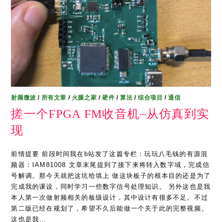
射频微波
/
所有文章
/
火腿之家
/
硬件
/
算法
/
综合项目
/
通信
搓一个FPGA FM收音机–从仿真到实
现
前情提要 前段时间我在b站发了这篇专栏：玩玩八毛钱的有源混
频器：IAM81008 文章末尾提到了接下来将转入数字域，完成信
号解调。那今天就把这坑给填上 做这块板子的根本目的还是为了
完成我的课设，同时学习一些数字信号处理知识。 另外这也是我
本人第一次做射频相关的板级设计，其中设计有很多不足。不过
第二版已经在规划了，希望不久后能做一个关于此的完整视频。
这也是我…