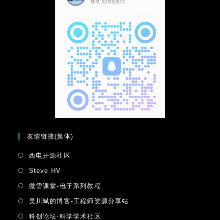
友情链接(集体)
Opens
西电开源社区
in
Opens
Steve HV
a
in
Opens
微雪课堂-电子系列教程
new
a
in
tab
Opens
吴川斌的博客-工程师资源分享站
new
a
in
tab
Opens
科创论坛-科学学术社区
new