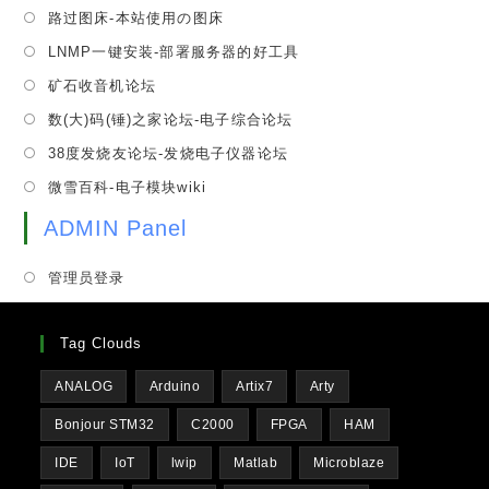
in
tab
Opens
路过图床-本站使用の图床
new
a
in
tab
Opens
LNMP一键安装-部署服务器的好工具
new
a
in
tab
Opens
矿石收音机论坛
new
a
in
tab
Opens
数(大)码(锤)之家论坛-电子综合论坛
new
a
in
tab
Opens
38度发烧友论坛-发烧电子仪器论坛
new
a
in
tab
Opens
微雪百科-电子模块wiki
new
a
in
tab
new
ADMIN Panel
a
tab
new
管理员登录
tab
Tag Clouds
ANALOG
Arduino
Artix7
Arty
Bonjour STM32
C2000
FPGA
HAM
IDE
IoT
lwip
Matlab
Microblaze