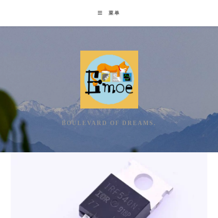
Skip
菜单
to
content
BOULEVARD OF DREAMS.