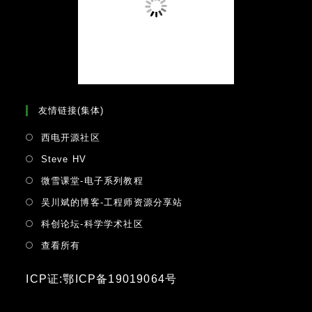
友情链接(集体)
Opens
西电开源社区
in
Opens
Steve HV
a
in
Opens
微雪课堂-电子系列教程
new
a
in
tab
Opens
吴川斌的博客-工程师资源分享站
new
a
in
tab
Opens
科创论坛-科学学术社区
new
a
in
tab
Opens
查看所有
new
a
in
tab