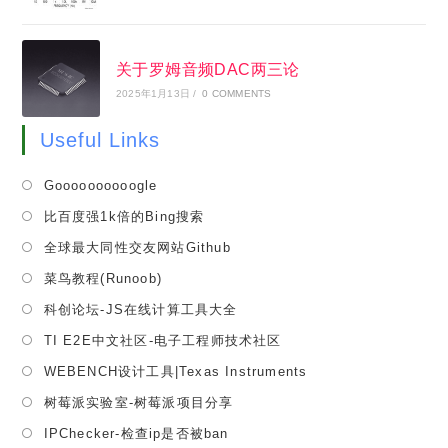
关于罗姆音频DAC两三论
2025年1月13日
/
0 COMMENTS
Useful Links
Opens
Goooooooooogle
in
Opens
比百度强1k倍的Bing搜索
a
in
Opens
全球最大同性交友网站Github
new
a
in
tab
Opens
菜鸟教程(Runoob)
new
a
in
tab
Opens
科创论坛-JS在线计算工具大全
new
a
in
tab
Opens
TI E2E中文社区-电子工程师技术社区
new
a
in
tab
Opens
WEBENCH设计工具|Texas Instruments
new
a
in
tab
Opens
树莓派实验室-树莓派项目分享
new
a
in
tab
Opens
IPChecker-检查ip是否被ban
new
a