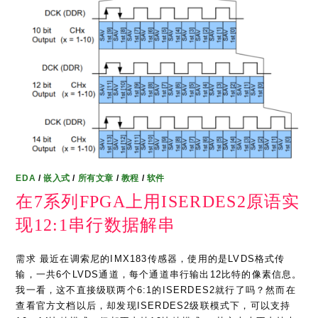
EDA
/
嵌入式
/
所有文章
/
教程
/
软件
在7系列FPGA上用ISERDES2原语实
现12:1串行数据解串
需求 最近在调索尼的IMX183传感器，使用的是LVDS格式传
输，一共6个LVDS通道，每个通道串行输出12比特的像素信息。
我一看，这不直接级联两个6:1的ISERDES2就行了吗？然而在
查看官方文档以后，却发现ISERDES2级联模式下，可以支持