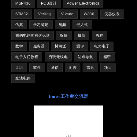
MSP430
PCB设计
Power Electronics
STM32
Verilog
Vivado
W800
仪器仪表
仿真
学习笔记
射频
嵌入式
我的电路哪有这么咕
拆解
摄影
教程
数学
服务器
树莓派
测评
电力电子
电子入门教程
穷玩无线电
站点导航
精密
计组
软件
通信
闲聊
雷达
项目
魔法电路
Emoe工作室交流群