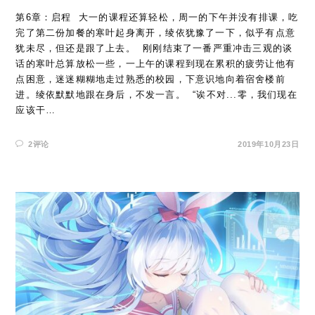
第6章：启程 ​ 大一的课程还算轻松，周一的下午并没有排课，吃
完了第二份加餐的寒叶起身离开，绫依犹豫了一下，似乎有点意
犹未尽，但还是跟了上去。 ​ 刚刚结束了一番严重冲击三观的谈
话的寒叶总算放松一些，一上午的课程到现在累积的疲劳让他有
点困意，迷迷糊糊地走过熟悉的校园，下意识地向着宿舍楼前
进。绫依默默地跟在身后，不发一言。 ​ “诶不对...零，我们现在
应该干…
2评论
2019年10月23日