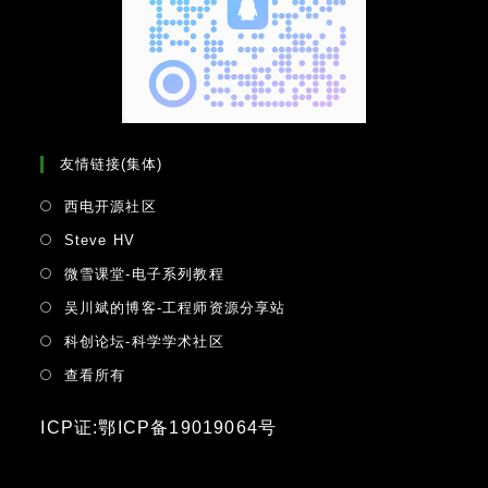
友情链接(集体)
Opens
西电开源社区
in
Opens
Steve HV
a
in
Opens
微雪课堂-电子系列教程
new
a
in
tab
Opens
吴川斌的博客-工程师资源分享站
new
a
in
tab
Opens
科创论坛-科学学术社区
new
a
in
tab
Opens
查看所有
new
a
in
tab
new
a
ICP证:鄂ICP备19019064号
tab
new
tab