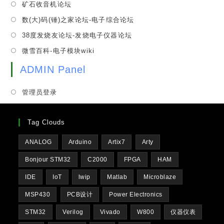
tab
Opens
矿石收音机论坛
new
a
in
tab
Opens
数(大)码(锤)之家论坛-电子综合论坛
new
a
in
tab
Opens
38度发烧友论坛-发烧电子仪器论坛
new
a
in
tab
Opens
微雪百科-电子模块wiki
new
a
in
tab
new
ADMIN Panel
a
tab
new
管理员登录
tab
Tag Clouds
ANALOG
Arduino
Artix7
Arty
Bonjour STM32
C2000
FPGA
HAM
IDE
IoT
lwip
Matlab
Microblaze
MSP430
PCB设计
Power Electronics
STM32
Verilog
Vivado
W800
仪器仪表