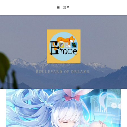
Skip
菜单
to
content
BOULEVARD OF DREAMS.