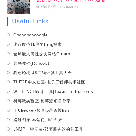
2025年1月5日
/
1 COMMENT
Useful Links
Opens
Goooooooooogle
in
Opens
比百度强1k倍的Bing搜索
a
in
Opens
全球最大同性交友网站Github
new
a
in
tab
Opens
菜鸟教程(Runoob)
new
a
in
tab
Opens
科创论坛-JS在线计算工具大全
new
a
in
tab
Opens
TI E2E中文社区-电子工程师技术社区
new
a
in
tab
Opens
WEBENCH设计工具|Texas Instruments
new
a
in
tab
Opens
树莓派实验室-树莓派项目分享
new
a
in
tab
Opens
IPChecker-检查ip是否被ban
new
a
in
tab
Opens
路过图床-本站使用の图床
new
a
in
tab
Opens
LNMP一键安装-部署服务器的好工具
new
a
in