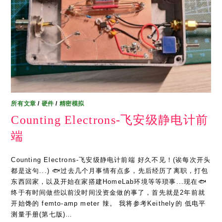
所有文章
/
硬件
/
精密模拟
Counting Electrons-飞安级静电计前
端
Counting Electrons-飞安级静电计前端 好久不见！(诶每次开头
都是这句...) 🐟过去几个月事情有点多，先后经历了离职，打包
东西回家，以及开始在家搭建HomeLab环境等等琐事...现在🐟
终于有时间做些以前没时间没资金做的事了，首先就是2年前就
开始馋的 femto-amp meter 辣。 我将参考Keithely的 低电平
测量手册(第七版)…