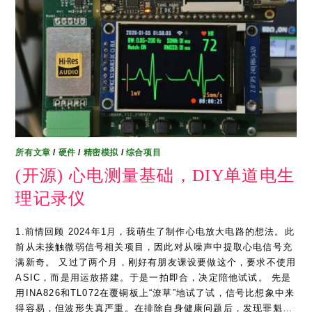
所有文章
/
硬件
/
精密模拟
/
综合项目
(开源) 心电测量基础，DIY单道电生
理记录仪
1.前情回顾 2024年1月，我萌生了制作心电放大电路的想法。此
前从未接触微弱信号相关项目，因此对从噪声中提取心电信号充
满新奇。 又过了两个月，刚好有朋友课设要做这个，要求不使用
ASIC，而是用运放搭建。于是一拍即合，决定陪他试试。 先是
用INA826和TL072在覆铜板上“潦草”地试了试，信号比想象中来
得容易，但波形失真严重。在排除自身健康问题后，发现罪魁…