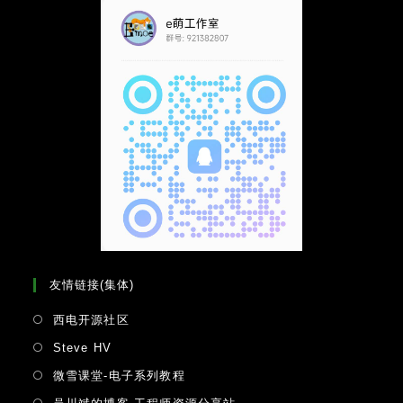
友情链接(集体)
Opens
西电开源社区
in
Opens
Steve HV
a
in
Opens
微雪课堂-电子系列教程
new
a
in
tab
Opens