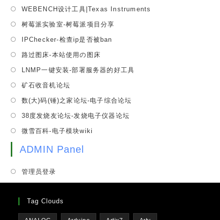
in
tab
Opens
WEBENCH设计工具|Texas Instruments
new
a
in
tab
Opens
树莓派实验室-树莓派项目分享
new
a
in
tab
Opens
IPChecker-检查ip是否被ban
new
a
in
tab
Opens
路过图床-本站使用の图床
new
a
in
tab
Opens
LNMP一键安装-部署服务器的好工具
new
a
in
tab
Opens
矿石收音机论坛
new
a
in
tab
Opens
数(大)码(锤)之家论坛-电子综合论坛
new
a
in
tab
Opens
38度发烧友论坛-发烧电子仪器论坛
new
a
in
tab
Opens
微雪百科-电子模块wiki
new
a
in
tab
new
ADMIN Panel
a
tab
new
管理员登录
tab
Tag Clouds