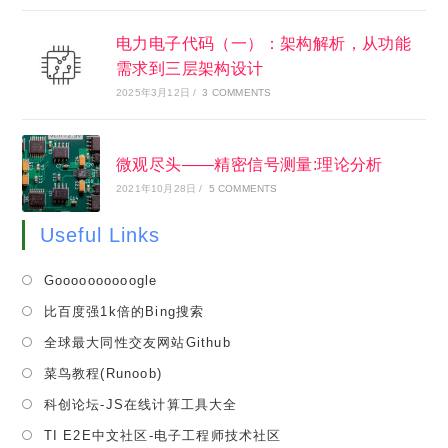
电力电子代码（一）：架构解析，从功能
需求到三层架构设计
2025年3月12日
/
3 COMMENTS
微观尽头——精密信号测量:理论分析
2021年10月28日
/
5 COMMENTS
Useful Links
Opens
Goooooooooogle
in
Opens
比百度强1k倍的Bing搜索
a
in
Opens
全球最大同性交友网站Github
new
a
in
tab
Opens
菜鸟教程(Runoob)
new
a
in
tab
Opens
科创论坛-JS在线计算工具大全
new
a
in
tab
Opens
TI E2E中文社区-电子工程师技术社区
new
a