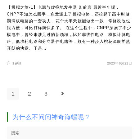
【模拟之旅-1】电源与虚拟地发生器 0.前言 最近半年呢，
CNPP不知怎么回事，愈发迷上了模拟电路，还拾起了高中时做
洞洞板电路的一套功夫，花个大半天就能做出一款，修修改改也
很方便，可比打样爽快多了。 在这个过程中，CNPP探索了不少
模电中，曾经未涉足过的新领域，比如非线性电路、模拟计算电
路、低功耗电路和分立器件电路等，颇有一种步入桃花源般豁然
开朗的快意。于是…
1评论
2023年6月21日
1
2
3
Go to the next page
为什么不问问神奇海螺呢？
Search
this