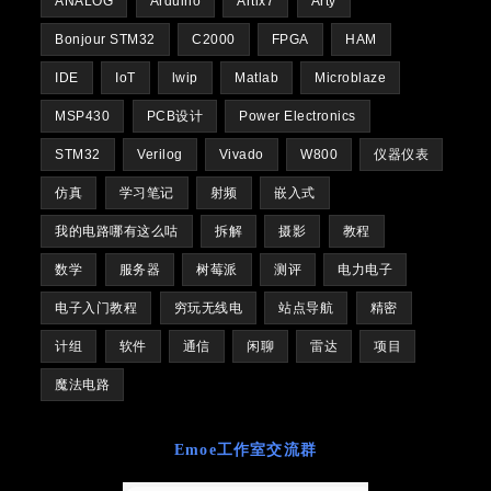
ANALOG
Arduino
Artix7
Arty
Bonjour STM32
C2000
FPGA
HAM
IDE
IoT
lwip
Matlab
Microblaze
MSP430
PCB设计
Power Electronics
STM32
Verilog
Vivado
W800
仪器仪表
仿真
学习笔记
射频
嵌入式
我的电路哪有这么咕
拆解
摄影
教程
数学
服务器
树莓派
测评
电力电子
电子入门教程
穷玩无线电
站点导航
精密
计组
软件
通信
闲聊
雷达
项目
魔法电路
Emoe工作室交流群