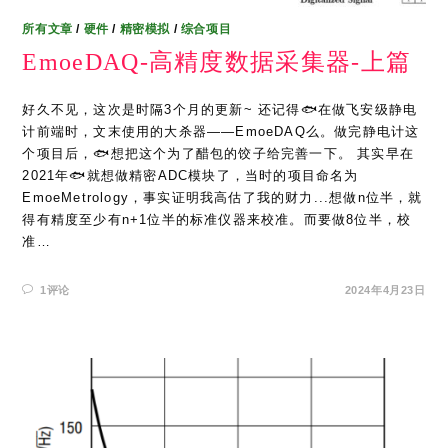
所有文章
/
硬件
/
精密模拟
/
综合项目
EmoeDAQ-高精度数据采集器-上篇
好久不见，这次是时隔3个月的更新~ 还记得🐟在做飞安级静电
计前端时，文末使用的大杀器——EmoeDAQ么。做完静电计这
个项目后，🐟想把这个为了醋包的饺子给完善一下。 其实早在
2021年🐟就想做精密ADC模块了，当时的项目命名为
EmoeMetrology，事实证明我高估了我的财力...想做n位半，就
得有精度至少有n+1位半的标准仪器来校准。而要做8位半，校
准…
1评论
2024年4月23日