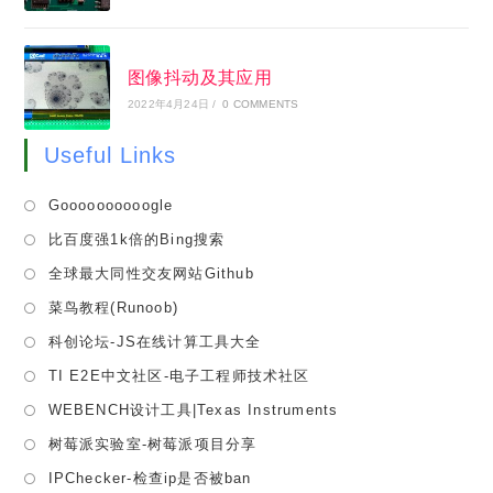
图像抖动及其应用
2022年4月24日
/
0 COMMENTS
Useful Links
Opens
Goooooooooogle
in
Opens
比百度强1k倍的Bing搜索
a
in
Opens
全球最大同性交友网站Github
new
a
in
tab
Opens
菜鸟教程(Runoob)
new
a
in
tab
Opens
科创论坛-JS在线计算工具大全
new
a
in
tab
Opens
TI E2E中文社区-电子工程师技术社区
new
a
in
tab
Opens
WEBENCH设计工具|Texas Instruments
new
a
in
tab
Opens
树莓派实验室-树莓派项目分享
new
a
in
tab
Opens
IPChecker-检查ip是否被ban
new
a