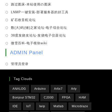
in
tab
Opens
路过图床-本站使用の图床
new
a
in
tab
Opens
LNMP一键安装-部署服务器的好工具
new
a
in
tab
Opens
矿石收音机论坛
new
a
in
tab
Opens
数(大)码(锤)之家论坛-电子综合论坛
new
a
in
tab
Opens
38度发烧友论坛-发烧电子仪器论坛
new
a
in
tab
Opens
微雪百科-电子模块wiki
new
a
in
tab
new
ADMIN Panel
a
tab
new
管理员登录
tab
Tag Clouds
ANALOG
Arduino
Artix7
Arty
Bonjour STM32
C2000
FPGA
HAM
IDE
IoT
lwip
Matlab
Microblaze