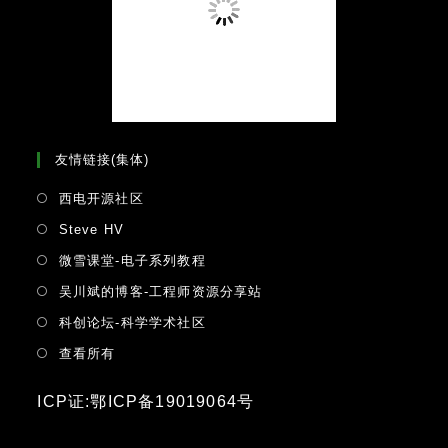
友情链接(集体)
Opens
西电开源社区
in
Opens
Steve HV
a
in
Opens
微雪课堂-电子系列教程
new
a
in
tab
Opens
吴川斌的博客-工程师资源分享站
new
a
in
tab
Opens
科创论坛-科学学术社区
new
a
in
tab
Opens
查看所有
new
a
in
tab