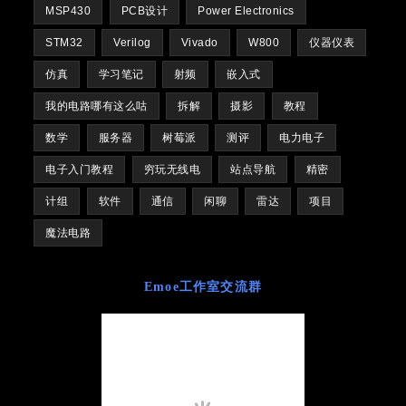
MSP430
PCB设计
Power Electronics
STM32
Verilog
Vivado
W800
仪器仪表
仿真
学习笔记
射频
嵌入式
我的电路哪有这么咕
拆解
摄影
教程
数学
服务器
树莓派
测评
电力电子
电子入门教程
穷玩无线电
站点导航
精密
计组
软件
通信
闲聊
雷达
项目
魔法电路
Emoe工作室交流群