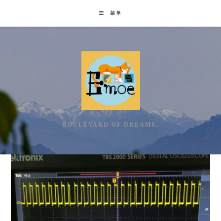
Skip
菜单
to
content
BOULEVARD OF DREAMS.