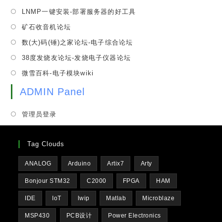
a
in
tab
Opens
LNMP一键安装-部署服务器的好工具
new
a
in
tab
Opens
矿石收音机论坛
new
a
in
tab
Opens
数(大)码(锤)之家论坛-电子综合论坛
new
a
in
tab
Opens
38度发烧友论坛-发烧电子仪器论坛
new
a
in
tab
Opens
微雪百科-电子模块wiki
new
a
in
tab
new
ADMIN Panel
a
tab
new
管理员登录
tab
Tag Clouds
ANALOG
Arduino
Artix7
Arty
Bonjour STM32
C2000
FPGA
HAM
IDE
IoT
lwip
Matlab
Microblaze
MSP430
PCB设计
Power Electronics