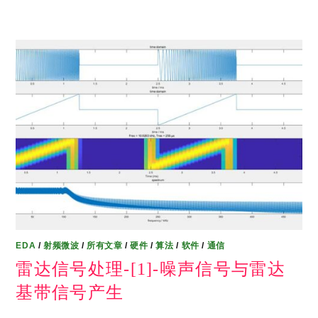
EDA
/
射频微波
/
所有文章
/
硬件
/
算法
/
软件
/
通信
雷达信号处理-[1]-噪声信号与雷达
基带信号产生