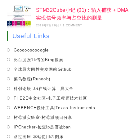
STM32Cube小记 (01)：输入捕获 + DMA
实现信号频率与占空比的测量
2019年7月29日
/
1 COMMENT
Useful Links
Opens
Goooooooooogle
in
Opens
比百度强1k倍的Bing搜索
a
in
Opens
全球最大同性交友网站Github
new
a
in
tab
Opens
菜鸟教程(Runoob)
new
a
in
tab
Opens
科创论坛-JS在线计算工具大全
new
a
in
tab
Opens
TI E2E中文社区-电子工程师技术社区
new
a
in
tab
Opens
WEBENCH设计工具|Texas Instruments
new
a
in
tab
Opens
树莓派实验室-树莓派项目分享
new
a
in
tab
Opens
IPChecker-检查ip是否被ban
new
a
in
tab
Opens
路过图床-本站使用の图床
new