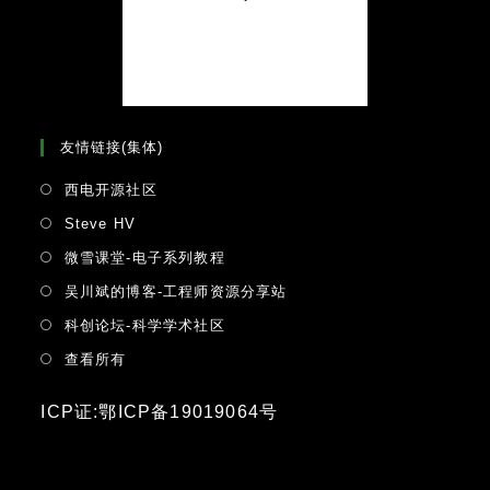
友情链接(集体)
Opens
西电开源社区
in
Opens
Steve HV
a
in
Opens
微雪课堂-电子系列教程
new
a
in
tab
Opens
吴川斌的博客-工程师资源分享站
new
a
in
tab
Opens
科创论坛-科学学术社区
new
a
in
tab
Opens
查看所有
new
a
in
tab
new
a
ICP证:鄂ICP备19019064号
tab
new
tab