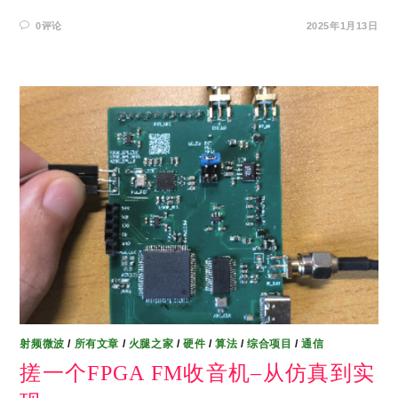
0评论
2025年1月13日
射频微波
/
所有文章
/
火腿之家
/
硬件
/
算法
/
综合项目
/
通信
搓一个FPGA FM收音机–从仿真到实