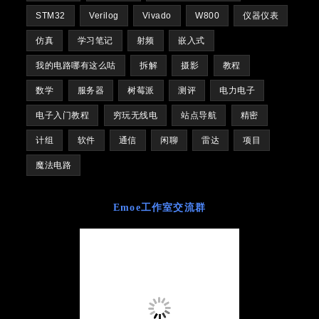
STM32
Verilog
Vivado
W800
仪器仪表
仿真
学习笔记
射频
嵌入式
我的电路哪有这么咕
拆解
摄影
教程
数学
服务器
树莓派
测评
电力电子
电子入门教程
穷玩无线电
站点导航
精密
计组
软件
通信
闲聊
雷达
项目
魔法电路
Emoe工作室交流群