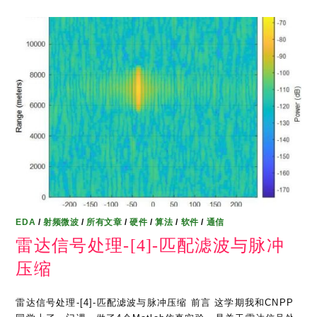
EDA
/
射频微波
/
所有文章
/
硬件
/
算法
/
软件
/
通信
雷达信号处理-[4]-匹配滤波与脉冲
压缩
雷达信号处理-[4]-匹配滤波与脉冲压缩 前言 这学期我和CNPP