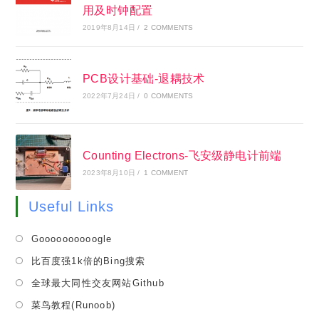
用及时钟配置
2019年8月14日
/
2 COMMENTS
PCB设计基础-退耦技术
2022年7月24日
/
0 COMMENTS
Counting Electrons-飞安级静电计前端
2023年8月10日
/
1 COMMENT
Useful Links
Opens
Goooooooooogle
in
Opens
比百度强1k倍的Bing搜索
a
in
Opens
全球最大同性交友网站Github
new
a
in
tab
Opens
菜鸟教程(Runoob)
new
a
in