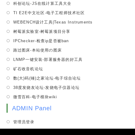
tab
Opens
科创论坛-JS在线计算工具大全
new
a
in
tab
Opens
TI E2E中文社区-电子工程师技术社区
new
a
in
tab
Opens
WEBENCH设计工具|Texas Instruments
new
a
in
tab
Opens
树莓派实验室-树莓派项目分享
new
a
in
tab
Opens
IPChecker-检查ip是否被ban
new
a
in
tab
Opens
路过图床-本站使用の图床
new
a
in
tab
Opens
LNMP一键安装-部署服务器的好工具
new
a
in
tab
Opens
矿石收音机论坛
new
a
in
tab
Opens
数(大)码(锤)之家论坛-电子综合论坛
new
a
in
tab
Opens
38度发烧友论坛-发烧电子仪器论坛
new
a
in
tab
Opens
微雪百科-电子模块wiki
new
a
in
tab
new
ADMIN Panel
a
tab
new
管理员登录
tab