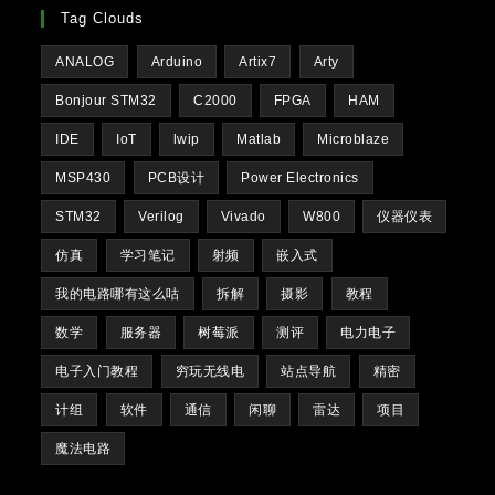
Tag Clouds
ANALOG
Arduino
Artix7
Arty
Bonjour STM32
C2000
FPGA
HAM
IDE
IoT
lwip
Matlab
Microblaze
MSP430
PCB设计
Power Electronics
STM32
Verilog
Vivado
W800
仪器仪表
仿真
学习笔记
射频
嵌入式
我的电路哪有这么咕
拆解
摄影
教程
数学
服务器
树莓派
测评
电力电子
电子入门教程
穷玩无线电
站点导航
精密
计组
软件
通信
闲聊
雷达
项目
魔法电路