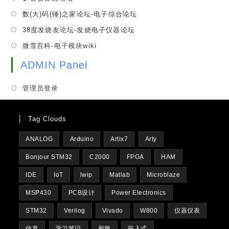
a
in
tab
Opens
数(大)码(锤)之家论坛-电子综合论坛
new
a
in
tab
Opens
38度发烧友论坛-发烧电子仪器论坛
new
a
in
tab
Opens
微雪百科-电子模块wiki
new
a
in
tab
new
ADMIN Panel
a
tab
new
管理员登录
tab
Tag Clouds
ANALOG
Arduino
Artix7
Arty
Bonjour STM32
C2000
FPGA
HAM
IDE
IoT
lwip
Matlab
Microblaze
MSP430
PCB设计
Power Electronics
STM32
Verilog
Vivado
W800
仪器仪表
仿真
学习笔记
射频
嵌入式