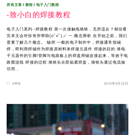
所有文章
/
教程
/
电子入门教程
-致小白的焊接教程
电子入门系列--焊接教程 第一次接触电烙铁，无所适从？相信看
完本文会对你有所帮助(oﾟvﾟ)ノ 一.概念辨析 在开始之前，我们
需要了解几个概念。 锡焊:一般的电子制作中，焊接通常指锡
焊，即利用焊锡作为焊接原材料来焊接元器件 焊接的目的:将电
子元器件的引脚/管脚与电路板上的焊盘用锡连接起来，等效于电
路图连线 焊接的过程:烙铁头尖部贴紧焊盘，烙铁头通过电流做
功而…
4评论
2019年8月16日