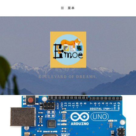
Skip
菜单
to
content
BOULEVARD OF DREAMS.