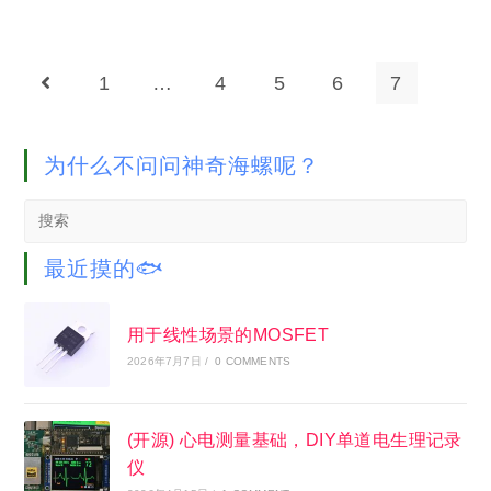
1
…
4
5
6
7
Go to the previous page
为什么不问问神奇海螺呢？
Search
this
website
最近摸的🐟
用于线性场景的MOSFET
2026年7月7日
/
0 COMMENTS
(开源) 心电测量基础，DIY单道电生理记录
仪