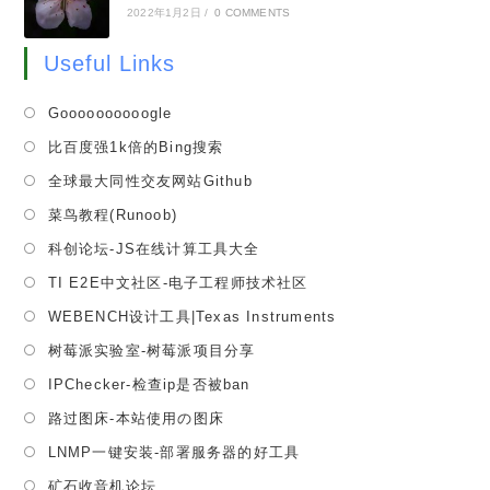
2022年1月2日
/
0 COMMENTS
Useful Links
Opens
Goooooooooogle
in
Opens
比百度强1k倍的Bing搜索
a
in
Opens
全球最大同性交友网站Github
new
a
in
tab
Opens
菜鸟教程(Runoob)
new
a
in
tab
Opens
科创论坛-JS在线计算工具大全
new
a
in
tab
Opens
TI E2E中文社区-电子工程师技术社区
new
a
in
tab
Opens
WEBENCH设计工具|Texas Instruments
new
a
in
tab
Opens
树莓派实验室-树莓派项目分享
new
a
in
tab
Opens
IPChecker-检查ip是否被ban
new
a
in
tab
Opens
路过图床-本站使用の图床
new
a
in
tab
Opens
LNMP一键安装-部署服务器的好工具
new
a
in
tab
Opens
矿石收音机论坛
new