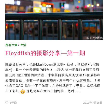
所有文章
/
生活
Floydfish的摄影分享—第一期
既是摄影分享，也是MarkDown测试哟~ 站长，也就是Fish(简
称~)，是一个热爱摄影的骚年！---题记 这一期我们来到了美丽
的云南 丽江附近的泸沽湖，非常美丽的高原淡水湖！(在成都和
云南交界处，各有一半在两省境内) 湖中有个什么罗德岛...？俺
也忘了QAQ 路途中下了阵雨，几分钟就停了，于是...幸运地碰
上了彩虹
这是俺坐在大巴上拍到的~ 然后，…
3评论
2019年7月28日