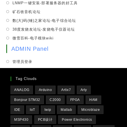
tab
Opens
LNMP一键安装-部署服务器的好工具
new
a
in
tab
Opens
矿石收音机论坛
new
a
in
tab
Opens
数(大)码(锤)之家论坛-电子综合论坛
new
a
in
tab
Opens
38度发烧友论坛-发烧电子仪器论坛
new
a
in
tab
Opens
微雪百科-电子模块wiki
new
a
in
tab
new
ADMIN Panel
a
tab
new
管理员登录
tab
Tag Clouds
ANALOG
Arduino
Artix7
Arty
Bonjour STM32
C2000
FPGA
HAM
IDE
IoT
lwip
Matlab
Microblaze
MSP430
PCB设计
Power Electronics