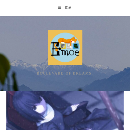
Skip
菜单
to
content
BOULEVARD OF DREAMS.