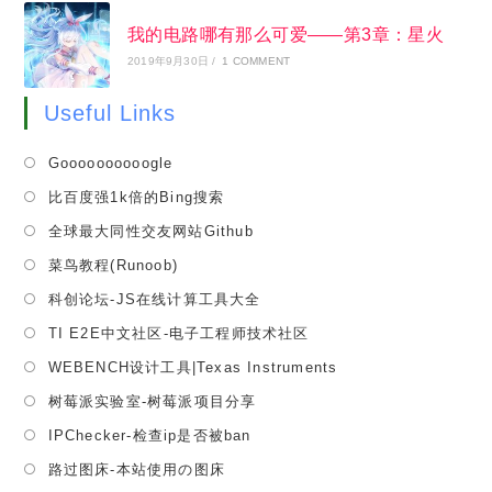
我的电路哪有那么可爱——第3章：星火
2019年9月30日
/
1 COMMENT
Useful Links
Opens
Goooooooooogle
in
Opens
比百度强1k倍的Bing搜索
a
in
Opens
全球最大同性交友网站Github
new
a
in
tab
Opens
菜鸟教程(Runoob)
new
a
in
tab
Opens
科创论坛-JS在线计算工具大全
new
a
in
tab
Opens
TI E2E中文社区-电子工程师技术社区
new
a
in
tab
Opens
WEBENCH设计工具|Texas Instruments
new
a
in
tab
Opens
树莓派实验室-树莓派项目分享
new
a
in
tab
Opens
IPChecker-检查ip是否被ban
new
a
in
tab
Opens
路过图床-本站使用の图床
new
a
in