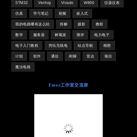
STM32
Verilog
Vivado
W800
仪器仪表
仿真
学习笔记
射频
嵌入式
我的电路哪有这么咕
拆解
摄影
教程
数学
服务器
树莓派
测评
电力电子
电子入门教程
穷玩无线电
站点导航
精密
计组
软件
通信
闲聊
雷达
项目
魔法电路
Emoe工作室交流群