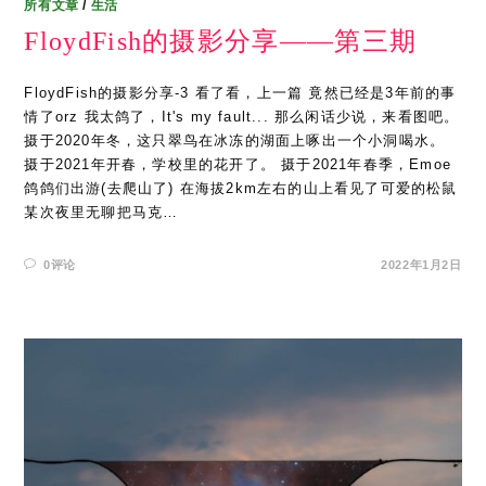
所有文章
/
生活
FloydFish的摄影分享——第三期
FloydFish的摄影分享-3 看了看，上一篇 竟然已经是3年前的事
情了orz 我太鸽了，It's my fault... 那么闲话少说，来看图吧。
摄于2020年冬，这只翠鸟在冰冻的湖面上啄出一个小洞喝水。
摄于2021年开春，学校里的花开了。 摄于2021年春季，Emoe
鸽鸽们出游(去爬山了) 在海拔2km左右的山上看见了可爱的松鼠
某次夜里无聊把马克…
0评论
2022年1月2日