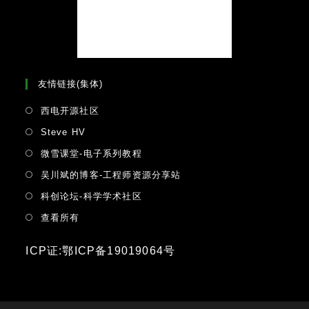
友情链接(集体)
Opens
西电开源社区
in
Opens
Steve HV
a
in
Opens
微雪课堂-电子系列教程
new
a
in
tab
Opens
吴川斌的博客-工程师资源分享站
new
a
in
tab
Opens
科创论坛-科学学术社区
new
a
in
tab
Opens
查看所有
new
a
in
tab
new
a
ICP证:鄂ICP备19019064号
tab
new
tab