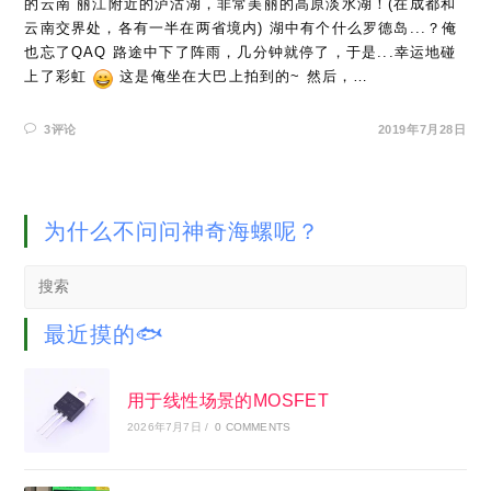
的云南 丽江附近的泸沽湖，非常美丽的高原淡水湖！(在成都和
云南交界处，各有一半在两省境内) 湖中有个什么罗德岛...？俺
也忘了QAQ 路途中下了阵雨，几分钟就停了，于是...幸运地碰
上了彩虹
这是俺坐在大巴上拍到的~ 然后，…
3评论
2019年7月28日
为什么不问问神奇海螺呢？
Search
this
website
最近摸的🐟
用于线性场景的MOSFET
2026年7月7日
/
0 COMMENTS