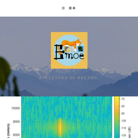
Skip
菜单
to
content
BOULEVARD OF DREAMS.