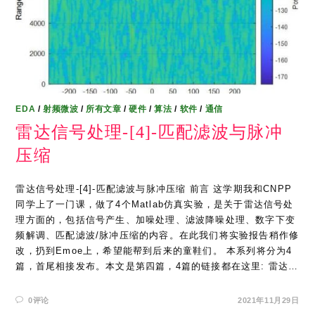
EDA
/
射频微波
/
所有文章
/
硬件
/
算法
/
软件
/
通信
雷达信号处理-[4]-匹配滤波与脉冲
压缩
雷达信号处理-[4]-匹配滤波与脉冲压缩 前言 这学期我和CNPP
同学上了一门课，做了4个Matlab仿真实验，是关于雷达信号处
理方面的，包括信号产生、加噪处理、滤波降噪处理、数字下变
频解调、匹配滤波/脉冲压缩的内容。在此我们将实验报告稍作修
改，扔到Emoe上，希望能帮到后来的童鞋们。 本系列将分为4
篇，首尾相接发布。本文是第四篇，4篇的链接都在这里: 雷达…
0评论
2021年11月29日