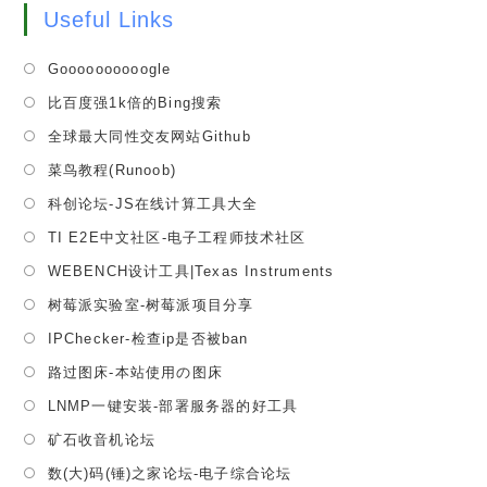
Useful Links
Opens
Goooooooooogle
in
Opens
比百度强1k倍的Bing搜索
a
in
Opens
全球最大同性交友网站Github
new
a
in
tab
Opens
菜鸟教程(Runoob)
new
a
in
tab
Opens
科创论坛-JS在线计算工具大全
new
a
in
tab
Opens
TI E2E中文社区-电子工程师技术社区
new
a
in
tab
Opens
WEBENCH设计工具|Texas Instruments
new
a
in
tab
Opens
树莓派实验室-树莓派项目分享
new
a
in
tab
Opens
IPChecker-检查ip是否被ban
new
a
in
tab
Opens
路过图床-本站使用の图床
new
a
in
tab
Opens
LNMP一键安装-部署服务器的好工具
new
a
in
tab
Opens
矿石收音机论坛
new
a
in
tab
Opens
数(大)码(锤)之家论坛-电子综合论坛
new
a