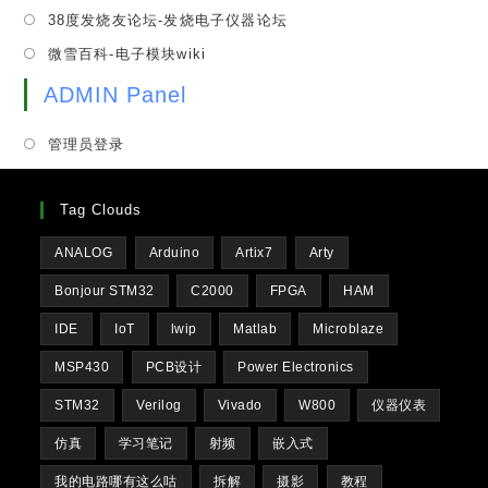
in
tab
Opens
38度发烧友论坛-发烧电子仪器论坛
new
a
in
tab
Opens
微雪百科-电子模块wiki
new
a
in
tab
new
ADMIN Panel
a
tab
new
管理员登录
tab
Tag Clouds
ANALOG
Arduino
Artix7
Arty
Bonjour STM32
C2000
FPGA
HAM
IDE
IoT
lwip
Matlab
Microblaze
MSP430
PCB设计
Power Electronics
STM32
Verilog
Vivado
W800
仪器仪表
仿真
学习笔记
射频
嵌入式
我的电路哪有这么咕
拆解
摄影
教程