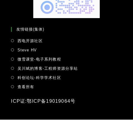
友情链接(集体)
Opens
西电开源社区
in
Opens
Steve HV
a
in
Opens
微雪课堂-电子系列教程
new
a
in
tab
Opens
吴川斌的博客-工程师资源分享站
new
a
in
tab
Opens
科创论坛-科学学术社区
new
a
in
tab
Opens
查看所有
new
a
in
tab
new
a
ICP证:鄂ICP备19019064号
tab
new
tab
2019-2026 © Copyright Emoe-Studio by Floydfish