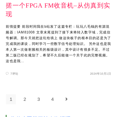
搓一个FPGA FM收音机–从仿真到实
现
前情提要 前段时间我在b站发了这篇专栏：玩玩八毛钱的有源混
频器：IAM81008 文章末尾提到了接下来将转入数字域，完成信
号解调。那今天就把这坑给填上 做这块板子的根本目的还是为了
完成我的课设，同时学习一些数字信号处理知识。 另外这也是我
本人第一次做射频相关的板级设计，其中设计有很多不足。不过
第二版已经在规划了，希望不久后能做一个关于此的完整视频。
这也是我…
7评论
2024年10月1日
1
2
3
4
Go to the next page