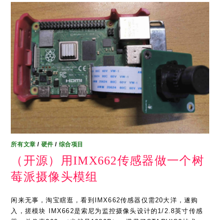
所有文章
/
硬件
/
综合项目
（开源）用IMX662传感器做一个树
莓派摄像头模组
闲来无事，淘宝瞎逛，看到IMX662传感器仅需20大洋，遂购
入，搓模块 IMX662是索尼为监控摄像头设计的1/2.8英寸传感