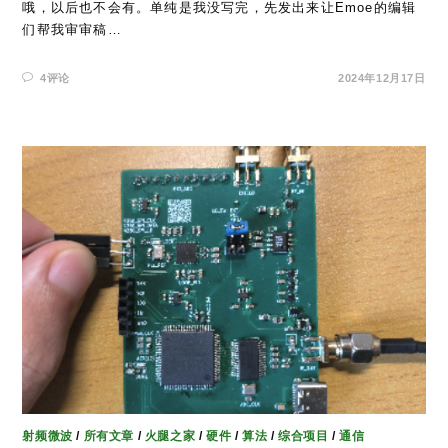
哦，以后也不会有。单纯是我没写完，先发出来让Emoe的编辑
们帮我审审稿…
4评论
2024年12月17日
射频微波
/
所有文章
/
火腿之家
/
硬件
/
算法
/
综合项目
/
通信