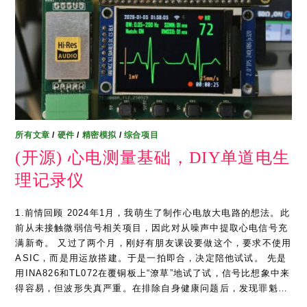
所有文章
/
硬件
/
精密模拟
/
综合项目
(开源) 心电测量基础，DIY单道电生
理记录仪
1.前情回顾 2024年1月，我萌生了制作心电放大电路的想法。此
前从未接触微弱信号相关项目，因此对从噪声中提取心电信号充
满新奇。 又过了两个月，刚好有朋友课设要做这个，要求不使用
ASIC，而是用运放搭建。于是一拍即合，决定陪他试试。 先是
用INA826和TL072在覆铜板上“潦草”地试了试，信号比想象中来
得容易，但波形失真严重。在排除自身健康问题后，发现罪魁…