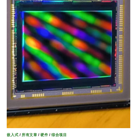
嵌入式
/
所有文章
/
硬件
/
综合项目