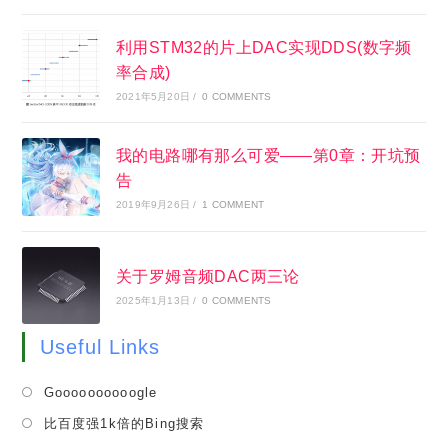
利用STM32的片上DAC实现DDS(数字频
率合成)
2021年5月20日
/
0 COMMENTS
我的电路哪有那么可爱——第0章：开坑预
告
2019年9月26日
/
1 COMMENT
关于罗姆音频DAC两三论
2025年1月13日
/
0 COMMENTS
Useful Links
Opens
Goooooooooogle
in
Opens
比百度强1k倍的Bing搜索
a
in