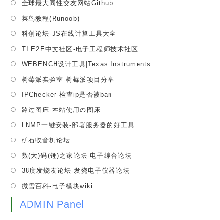
Opens
全球最大同性交友网站Github
new
a
in
tab
Opens
菜鸟教程(Runoob)
new
a
in
tab
Opens
科创论坛-JS在线计算工具大全
new
a
in
tab
Opens
TI E2E中文社区-电子工程师技术社区
new
a
in
tab
Opens
WEBENCH设计工具|Texas Instruments
new
a
in
tab
Opens
树莓派实验室-树莓派项目分享
new
a
in
tab
Opens
IPChecker-检查ip是否被ban
new
a
in
tab
Opens
路过图床-本站使用の图床
new
a
in
tab
Opens
LNMP一键安装-部署服务器的好工具
new
a
in
tab
Opens
矿石收音机论坛
new
a
in
tab
Opens
数(大)码(锤)之家论坛-电子综合论坛
new
a
in
tab
Opens
38度发烧友论坛-发烧电子仪器论坛
new
a
in
tab
Opens
微雪百科-电子模块wiki
new
a
in
tab
new
ADMIN Panel
a
tab
new