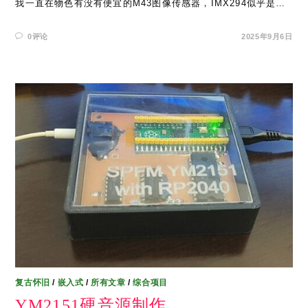
我一直在物色有没有便宜的M43图像传感器，IMX294似乎是…
0评论
2025年9月6日
复古怀旧
/
嵌入式
/
所有文章
/
综合项目
YM2151硬音源制作