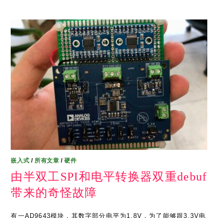
嵌入式
/
所有文章
/
硬件
由半双工SPI和电平转换器双重debuf
带来的奇怪故障
有一AD9643模块，其数字部分电平为1.8V，为了能够跟3.3V电