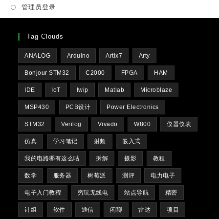
管理员登录
tab
Tag Clouds
ANALOG
Arduino
Artix7
Arty
Bonjour STM32
C2000
FPGA
HAM
IDE
IoT
lwip
Matlab
Microblaze
MSP430
PCB设计
Power Electronics
STM32
Verilog
Vivado
W800
仪器仪表
仿真
学习笔记
射频
嵌入式
我的电路哪有这么咕
拆解
摄影
教程
数学
服务器
树莓派
测评
电力电子
电子入门教程
穷玩无线电
站点导航
精密
计组
软件
通信
闲聊
雷达
项目