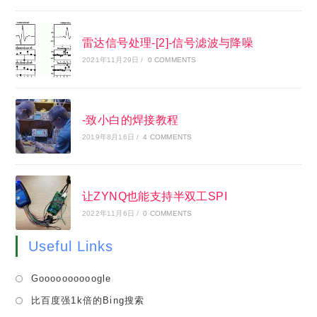
雷达信号处理-[2]-信号滤波与降噪
2021年11月29日
/
0 COMMENTS
-致小白的焊接教程
2019年8月16日
/
4 COMMENTS
让ZYNQ也能支持半双工SPI
2022年11月6日
/
0 COMMENTS
Useful Links
Opens
Goooooooooogle
in
Opens
比百度强1k倍的Bing搜索
a
in