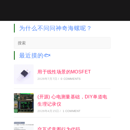
为什么不问问神奇海螺呢？
Search
this
website
最近摸的🐟
用于线性场景的MOSFET
2026年7月7日
/
0 COMMENTS
(开源) 心电测量基础，DIY单道电
生理记录仪
2026年4月15日
/
1 COMMENT
交互式意图行为代码