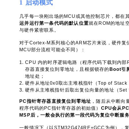
1 启动模式
几乎每一块刚出场的MCU或其他控制芯片，都在
运并运行第一条代码的默认位置
就在ROM的地址
与硬件紧密联系。
对于Cortex-M系列核心的ARM芯片来说，硬
MCU部分流程可能会不同）：
CPU 内的时序逻辑电路（程序代码下载到内部F
存器直接复位到零地址，且根据锁存的
Boot
地址处；
硬件从地址0x0取出主堆栈指针（Top of Stack，S
硬件从主堆栈指针后取出复位向量的地址（Set the in
PC指针寄存器直接复位到零地址
，随后从中断向
程序代码的PC指针寄存器的初始值）
CPU会从
MSP后，一般会执行的第一段代码为复位中断服务程序 
一般情况下（以STM32G474RE+GCC为例