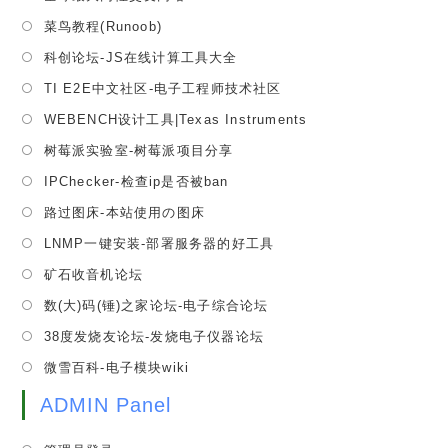
a
in
tab
Opens
菜鸟教程(Runoob)
new
a
in
tab
Opens
科创论坛-JS在线计算工具大全
new
a
in
tab
Opens
TI E2E中文社区-电子工程师技术社区
new
a
in
tab
Opens
WEBENCH设计工具|Texas Instruments
new
a
in
tab
Opens
树莓派实验室-树莓派项目分享
new
a
in
tab
Opens
IPChecker-检查ip是否被ban
new
a
in
tab
Opens
路过图床-本站使用の图床
new
a
in
tab
Opens
LNMP一键安装-部署服务器的好工具
new
a
in
tab
Opens
矿石收音机论坛
new
a
in
tab
Opens
数(大)码(锤)之家论坛-电子综合论坛
new
a
in
tab
Opens
38度发烧友论坛-发烧电子仪器论坛
new
a
in
tab
Opens
微雪百科-电子模块wiki
new
a
in
tab
new
ADMIN Panel
a
tab
new