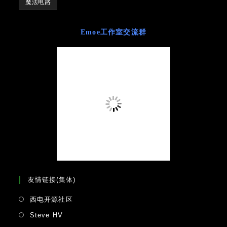
魔法电路
Emoe工作室交流群
友情链接(集体)
Opens
西电开源社区
in
Opens
Steve HV
a
in