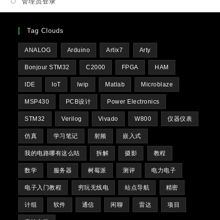
管理员登录
tab
Tag Clouds
ANALOG
Arduino
Artix7
Arty
Bonjour STM32
C2000
FPGA
HAM
IDE
IoT
lwip
Matlab
Microblaze
MSP430
PCB设计
Power Electronics
STM32
Verilog
Vivado
W800
仪器仪表
仿真
学习笔记
射频
嵌入式
我的电路哪有这么咕
拆解
摄影
教程
数学
服务器
树莓派
测评
电力电子
电子入门教程
穷玩无线电
站点导航
精密
计组
软件
通信
闲聊
雷达
项目