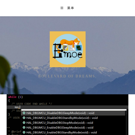
Skip
菜单
to
content
BOULEVARD OF DREAMS.