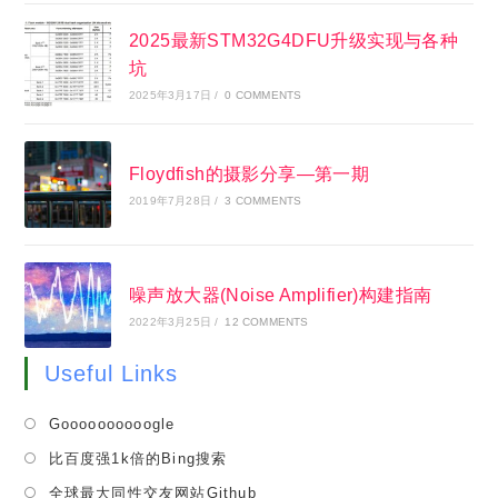
2025最新STM32G4DFU升级实现与各种
坑
2025年3月17日
/
0 COMMENTS
Floydfish的摄影分享—第一期
2019年7月28日
/
3 COMMENTS
噪声放大器(Noise Amplifier)构建指南
2022年3月25日
/
12 COMMENTS
Useful Links
Opens
Goooooooooogle
in
Opens
比百度强1k倍的Bing搜索
a
in
Opens
全球最大同性交友网站Github
new