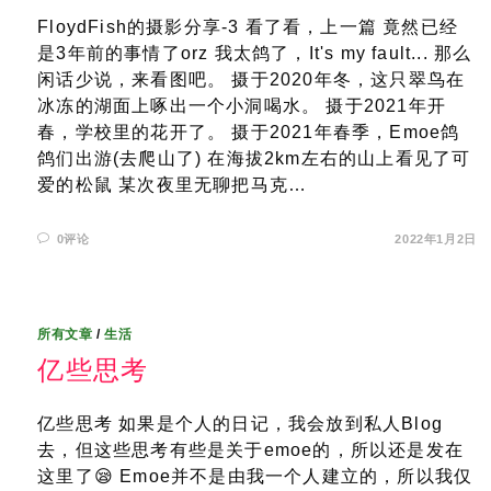
FloydFish的摄影分享-3 看了看，上一篇 竟然已经
是3年前的事情了orz 我太鸽了，It's my fault... 那么
闲话少说，来看图吧。 摄于2020年冬，这只翠鸟在
冰冻的湖面上啄出一个小洞喝水。 摄于2021年开
春，学校里的花开了。 摄于2021年春季，Emoe鸽
鸽们出游(去爬山了) 在海拔2km左右的山上看见了可
爱的松鼠 某次夜里无聊把马克…
0评论
2022年1月2日
所有文章
/
生活
亿些思考
亿些思考 如果是个人的日记，我会放到私人Blog
去，但这些思考有些是关于emoe的，所以还是发在
这里了😪 Emoe并不是由我一个人建立的，所以我仅