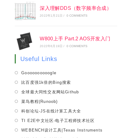
深入理解DDS（数字频率合成）
2022年1月21日
/
0 COMMENTS
W800上手 Part.2 AOS开发入门
2022年6月19日
/
0 COMMENTS
Useful Links
Opens
Goooooooooogle
in
Opens
比百度强1k倍的Bing搜索
a
in
Opens
全球最大同性交友网站Github
new
a
in
tab
Opens
菜鸟教程(Runoob)
new
a
in
tab
Opens
科创论坛-JS在线计算工具大全
new
a
in
tab
Opens
TI E2E中文社区-电子工程师技术社区
new
a
in
tab
Opens
WEBENCH设计工具|Texas Instruments
new
a
in