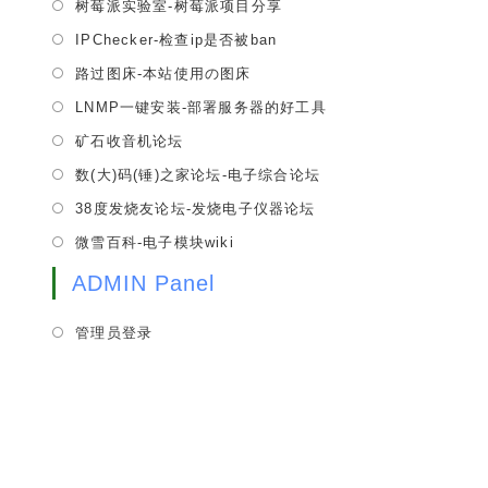
tab
Opens
树莓派实验室-树莓派项目分享
new
a
in
tab
Opens
IPChecker-检查ip是否被ban
new
a
in
tab
Opens
路过图床-本站使用の图床
new
a
in
tab
Opens
LNMP一键安装-部署服务器的好工具
new
a
in
tab
Opens
矿石收音机论坛
new
a
in
tab
Opens
数(大)码(锤)之家论坛-电子综合论坛
new
a
in
tab
Opens
38度发烧友论坛-发烧电子仪器论坛
new
a
in
tab
Opens
微雪百科-电子模块wiki
new
a
in
tab
new
ADMIN Panel
a
tab
new
管理员登录
tab