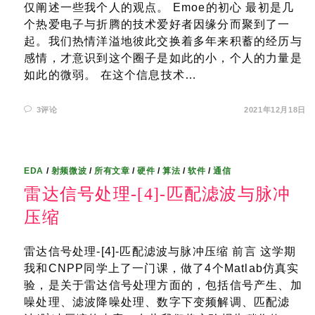
仅阐述一些我个人的观点。 Emoe的初心 最初是几
个热爱电子与折腾的技术爱好者因缘分而聚到了一
起。我们热情洋溢地彼此交换着多年来积蓄的经历与
感情，才意识到这个圈子是如此的小，个人的力量是
如此的微弱。 在这个信息技术…
3评论
2021年12月18日
EDA
/
射频微波
/
所有文章
/
硬件
/
算法
/
软件
/
通信
雷达信号处理-[4]-匹配滤波与脉冲
压缩
雷达信号处理-[4]-匹配滤波与脉冲压缩 前言 这学期
我和CNPP同学上了一门课，做了4个Matlab仿真实
验，是关于雷达信号处理方面的，包括信号产生、加
噪处理、滤波降噪处理、数字下变频解调、匹配滤