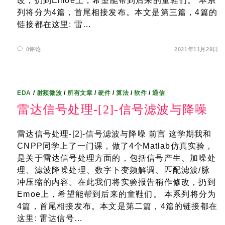
改，扔到Emoe上，希望能帮到后来的童鞋们。 本系
列将分为4篇，首尾相接发布。本文是第三篇，4篇的
链接都在这里: 雷…
0评论
2021年11月29日
EDA
/
射频微波
/
所有文章
/
硬件
/
算法
/
软件
/
通信
雷达信号处理-[2]-信号滤波与降噪
雷达信号处理-[2]-信号滤波与降噪 前言 这学期我和
CNPP同学上了一门课，做了4个Matlab仿真实验，
是关于雷达信号处理方面的，包括信号产生、加噪处
理、滤波降噪处理、数字下变频解调、匹配滤波/脉
冲压缩的内容。在此我们将实验报告稍作修改，扔到
Emoe上，希望能帮到后来的童鞋们。 本系列将分为
4篇，首尾相接发布。本文是第二篇，4篇的链接都在
这里: 雷达信号…