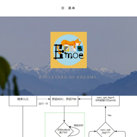
Skip
菜单
to
content
BOULEVARD OF DREAMS.