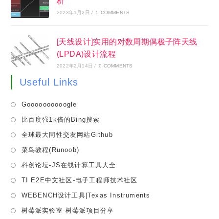
析
2023年1月2日
/
5 COMMENTS
[天线设计]实用的对数周期偶极子阵天线
(LPDA)设计流程
2022年2月14日
/
0 COMMENTS
Useful Links
Opens
Goooooooooogle
in
Opens
比百度强1k倍的Bing搜索
a
in
Opens
全球最大同性交友网站Github
new
a
in
tab
Opens
菜鸟教程(Runoob)
new
a
in
tab
Opens
科创论坛-JS在线计算工具大全
new
a
in
tab
Opens
TI E2E中文社区-电子工程师技术社区
new
a
in
tab
Opens
WEBENCH设计工具|Texas Instruments
new
a
in
tab
Opens
树莓派实验室-树莓派项目分享
new
a