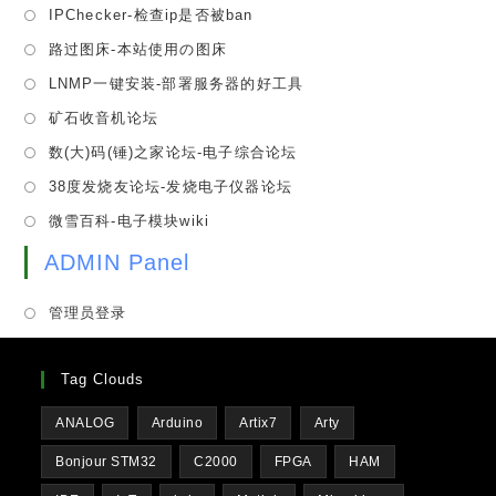
in
tab
Opens
IPChecker-检查ip是否被ban
new
a
in
tab
Opens
路过图床-本站使用の图床
new
a
in
tab
Opens
LNMP一键安装-部署服务器的好工具
new
a
in
tab
Opens
矿石收音机论坛
new
a
in
tab
Opens
数(大)码(锤)之家论坛-电子综合论坛
new
a
in
tab
Opens
38度发烧友论坛-发烧电子仪器论坛
new
a
in
tab
Opens
微雪百科-电子模块wiki
new
a
in
tab
new
ADMIN Panel
a
tab
new
管理员登录
tab
Tag Clouds
ANALOG
Arduino
Artix7
Arty
Bonjour STM32
C2000
FPGA
HAM