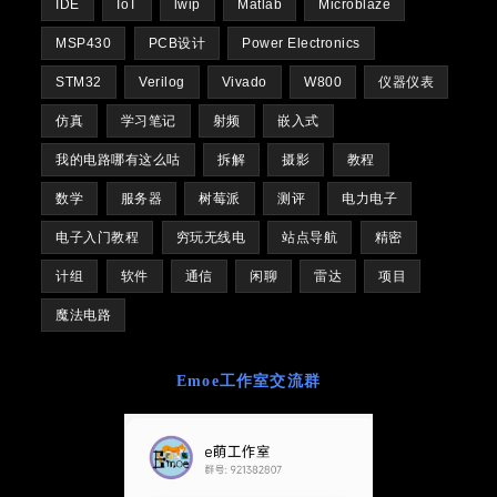
IDE
IoT
lwip
Matlab
Microblaze
MSP430
PCB设计
Power Electronics
STM32
Verilog
Vivado
W800
仪器仪表
仿真
学习笔记
射频
嵌入式
我的电路哪有这么咕
拆解
摄影
教程
数学
服务器
树莓派
测评
电力电子
电子入门教程
穷玩无线电
站点导航
精密
计组
软件
通信
闲聊
雷达
项目
魔法电路
Emoe工作室交流群