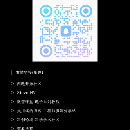
友情链接(集体)
Opens
西电开源社区
in
Opens
Steve HV
a
in
Opens
微雪课堂-电子系列教程
new
a
in
tab
Opens
吴川斌的博客-工程师资源分享站
new
a
in
tab
Opens
科创论坛-科学学术社区
new
a
in
tab
Opens
查看所有
new