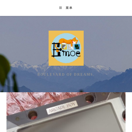
Skip
菜单
to
content
BOULEVARD OF DREAMS.