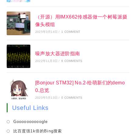
（开源）用IMX662传感器做一个树莓派摄
像头模组
2025年3月14日
/
1 COMMENT
噪声放大器进阶指南
2022年11月3日
/
6 COMMENTS
[Bonjour STM32] No.2-给萌新们的demo
0.总览
2020年5月13日
/
0 COMMENTS
Useful Links
Opens
Goooooooooogle
in
Opens
比百度强1k倍的Bing搜索
a