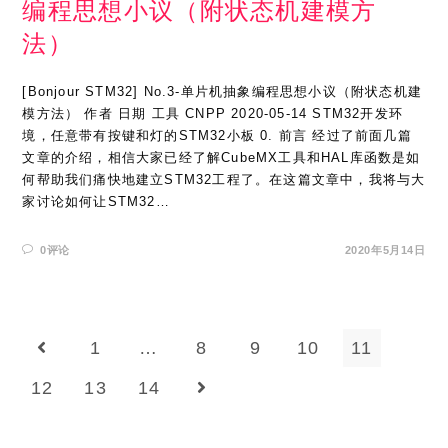
编程思想小议（附状态机建模方
法）
[Bonjour STM32] No.3-单片机抽象编程思想小议（附状态机建
模方法） 作者 日期 工具 CNPP 2020-05-14 STM32开发环
境，任意带有按键和灯的STM32小板 0. 前言 经过了前面几篇
文章的介绍，相信大家已经了解CubeMX工具和HAL库函数是如
何帮助我们痛快地建立STM32工程了。在这篇文章中，我将与大
家讨论如何让STM32…
0评论
2020年5月14日
1
…
8
9
10
11
Go to the previous page
12
13
14
Go to the next page