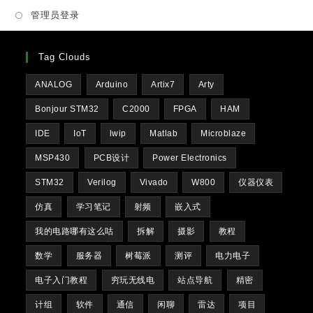
new
管理员登录
tab
Tag Clouds
ANALOG
Arduino
Artix7
Arty
Bonjour STM32
C2000
FPGA
HAM
IDE
IoT
lwip
Matlab
Microblaze
MSP430
PCB设计
Power Electronics
STM32
Verilog
Vivado
W800
仪器仪表
仿真
学习笔记
射频
嵌入式
我的电路哪有这么咕
拆解
摄影
教程
数学
服务器
树莓派
测评
电力电子
电子入门教程
穷玩无线电
站点导航
精密
计组
软件
通信
闲聊
雷达
项目