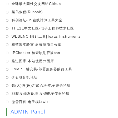
in
Opens
全球最大同性交友网站Github
new
a
in
tab
Opens
菜鸟教程(Runoob)
new
a
in
tab
Opens
科创论坛-JS在线计算工具大全
new
a
in
tab
Opens
TI E2E中文社区-电子工程师技术社区
new
a
in
tab
Opens
WEBENCH设计工具|Texas Instruments
new
a
in
tab
Opens
树莓派实验室-树莓派项目分享
new
a
in
tab
Opens
IPChecker-检查ip是否被ban
new
a
in
tab
Opens
路过图床-本站使用の图床
new
a
in
tab
Opens
LNMP一键安装-部署服务器的好工具
new
a
in
tab
Opens
矿石收音机论坛
new
a
in
tab
Opens
数(大)码(锤)之家论坛-电子综合论坛
new
a
in
tab
Opens
38度发烧友论坛-发烧电子仪器论坛
new
a
in
tab
Opens
微雪百科-电子模块wiki
new
a
in
tab
new
ADMIN Panel
a
tab