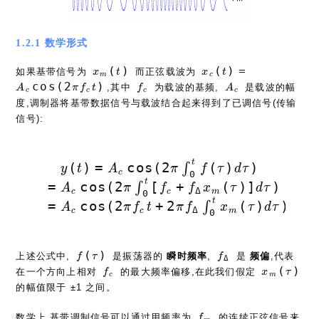
1.2.1 数学形式
x_m(t)
x_c(t)=A_c\cos
(
)
(
)
=
如果基带信号为
而正弦载波为
x
t
x
t
m
c
f_ct)
f_c
A_c
c
o
s
(
2
)
,其中
为载波的基频,
是载波的幅
A
π
f
t
f
A
c
c
c
c
度,调制器将基带数据信号与载波结合起来得到了已调信号(传输
信号):
t
y(t) = A_c\cos(2\pi \i
(
)
=
c
o
s
(
2
(
)
)
∫
y
t
A
π
f
τ
d
τ
c
0
 = A_c\cos(2\pi \int_0^t [f_c
t
=
c
o
s
(
2
[
+
(
)
]
)
∫
A
π
f
f
x
τ
d
τ
Δ
c
c
m
0
 = A_c\cos(2\pi f_ct + 2\pi f
t
=
c
o
s
(
2
+
2
(
)
)
∫
A
π
f
t
π
f
x
τ
d
τ
Δ
c
c
m
0
f(\tau)
f_\Delta
(
)
上述公式中,
是振荡器的
瞬时频率
,
是
频偏
,代表
f
τ
f
Δ
f_c
x_m(\ta
(
)
在一个方向上相对
的最大频率偏移,在此我们假定
f
x
τ
c
m
的幅值限于 ±1 之间。
f_m
数学上,基带调制信号可以通过用频率为
的连续正弦信号来
f