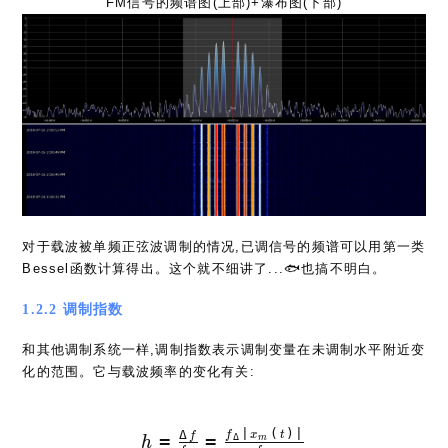
FM信号的频谱图(上部)+瀑布图(下部)
对于载波被单频正弦波调制的情况,已调信号的频谱可以用第一类
Bessel函数计算得出。这个就不细讲了...🐟也搞不明白。
1.2.2 调制指数
和其他调制系统一样,调制指数表示调制变量在未调制水平附近变
化的范围。它与载波频率的变化有关:
∣
(
)
∣
Δ
h = {\Delta f \over f_m} 
f
x
t
f
=
=
Δ
m
h