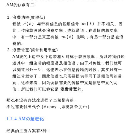
AM的缺点有二:
浪费功率(效率低)
c(t)
m(t)
(
)
(
)
载波
与带有信息的基频信号
并不相关。因
c
t
m
t
此，传输载波就会浪费功率，也就是说，在调幅的总功率
m(t)
(
)
中，有一部分是真正有被
影响，有另一部分是被浪
m
t
费的。
浪费带宽(频带利用率低)
AM波的上边带及下边带相互对称于载波频率，所以若我们知
道其中一组边带的幅度谱及相位谱，由于对称性，我们就可
以知道另外一组。这也表示在信息传输的时候，其实只有一
组边带就够了，因此信道也只需要提供等同于基频信号的带
宽，这样来看，因为调幅需要的传输带宽是信息带宽的两
倍，所以我们可以称它是
浪费带宽
的。
那么有没有办法改进捏？当然是有的~
不过需要付出代价!(Money--,系统复杂度++)
1.1.4 AMの超进化
经典的主流方案有3种: