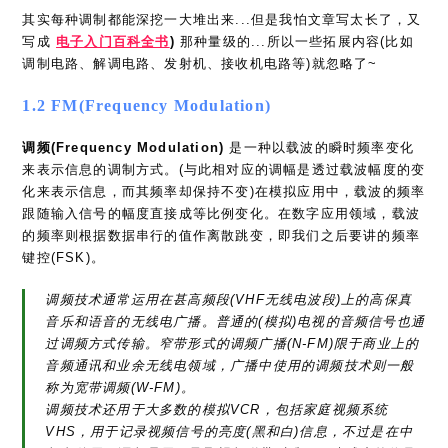
其实每种调制都能深挖一大堆出来...但是我怕文章写太长了，又
写成
电子入门百科全书
)
那种量级的...所以一些拓展内容(比如
调制电路、解调电路、发射机、接收机电路等)就忽略了~
1.2 FM(Frequency Modulation)
调频(Frequency Modulation)
是一种以载波的瞬时频率变化
来表示信息的调制方式。(与此相对应的调幅是透过载波幅度的变
化来表示信息，而其频率却保持不变)在模拟应用中，载波的频率
跟随输入信号的幅度直接成等比例变化。在数字应用领域，载波
的频率则根据数据串行的值作离散跳变，即我们之后要讲的频率
键控(FSK)。
调频技术通常运用在甚高频段(VHF无线电波段)上的高保真
音乐和语音的无线电广播。普通的(模拟)电视的音频信号也通
过调频方式传输。窄带形式的调频广播(N-FM)限于商业上的
音频通讯和业余无线电领域，广播中使用的调频技术则一般
称为宽带调频(W-FM)。
调频技术还用于大多数的模拟VCR，包括家庭视频系统
VHS，用于记录视频信号的亮度(黑和白)信息，不过是在中