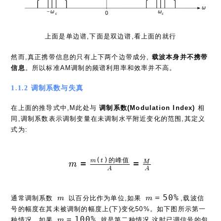
上面是单边谱,下面是双边谱,看上面的就行
然而,真正携带信息的只有上下两个边带成分,
载波本身并不携带
信息
。所以标准AM调制的频谱利用率和效率并不高。
1.1.2 调制系数与失真
在上面的推导式中,M此处与
调制系数(Modulation Index)
相
同,调制系数表示调制变量在未调制水平附近变化的范围,其定义
式为:
(
)
的
峰
值
m = {m(t)的峰值 \over A}={
m
t
=
=
M
m
A
A
m
m=50\%
=
5
0
%
通常调制系数
以百分比作为单位,如果
,载波信
m
m
号的幅度在其未被调制的幅度上(下)变化50%。如下图所示第一
m=100\%
=
1
0
0
%
种情况。如果
,就是第二种情况,这时已调信号的包
m