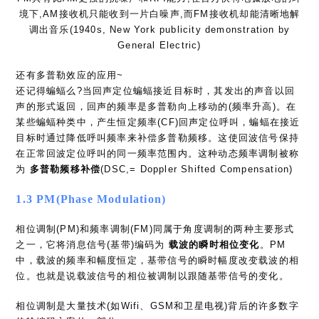
境下,AM接收机只能收到一片白噪声,而FM接收机却能清晰地解
调出音乐(1940s, New York publicity demonstration by
General Electric)
还有多普勒效应的应用~
还记得蝙蝠么?当回声定位蝙蝠接近目标时，其发出的声音以回
声的形式返回，回声的频率是多普勒向上移动的(频率升高)。在
某些蝙蝠种类中，产生恒定频率(CF)回声定位呼叫，蝙蝠在接近
目标时通过降低呼叫频率来补偿多普勒频移。这使回波信号保持
在正常回波定位呼叫的同一频率范围内。这种动态频率调制被称
为
多普勒频移补偿
(DSC,= Doppler Shifted Compensation)
1.3 PM(Phase Modulation)
相位调制(PM)和频率调制(FM)同属于角度调制的两种主要形式
之一，它将消息信号(基带)编码为
载波的瞬时相位变化
。PM
中，载波的频率和幅度恒定，基带信号的瞬时幅度改变载波的相
位。也就是说载波信号的相位被调制以跟随基带信号的变化。
相位调制是大量技术(如Wifi、GSM和卫星电视)背后的许多数字