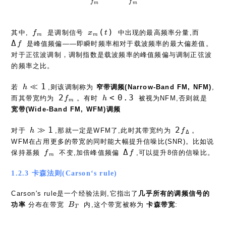
f
f
m
m
f_m
x_m(t)
\Del
(
)
其中,
是调制信号
中出现的最高频率分量,而
f
x
t
m
m
f
Δ
是峰值频偏——即瞬时频率相对于载波频率的最大偏差值。
f
对于正弦波调制，调制指数是载波频率的峰值频偏与调制正弦波
的频率之比。
h\ll
≪
1
若
,则该调制称为
窄带调频(Narrow-Band FM, NFM)
,
h
1
2f_m
h
2
<
0
.
3
而其带宽约为
。有时
被视为NFM,否则就是
f
h
m
\lt
宽带(Wide-Band FM, WFM)调频
0.3
h
2f_\Delta
≫
1
2
对于
,那就一定是WFM了,此时其带宽约为
。
h
f
Δ
\gg
WFM在占用更多的带宽的同时能大幅提升信噪比(SNR)。比如说
1
f_m
\Delta
Δ
保持基频
不变,加倍峰值频偏
,可以提升8倍的信噪比。
f
f
m
f
1.2.3 卡森法则(Carson‘s rule)
Carson's rule是一个经验法则,它指出了
几乎所有的调频信号的
B_T
功率
分布在带宽
内,这个带宽被称为
卡森带宽
:
B
T