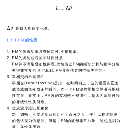
h = \Delta \theta
=
Δ
h
θ
\Delta
Δ
是最大相位变化量。
θ
\theta
1.3.3 PM的性质
PM的传送功率具有恒定性,不难想象。
PM的调制过程的非线性性质
PM并不满足叠加性原理,此性质让PM的频谱分析与噪声分析
变得非常复杂,但也因此,PM具有优异的抗噪声性能~
零相交的不规律性
零相交(zero-crossing)是指，在时间轴上，波的幅度由正变
成负或由负变成正的瞬间。而一个PM波的零相交并没有规律
性存在。事实上，PM波的零相交不规律性，是因为调制过程
的非线性性质所致。
信息波形难以形象化
对于调幅，只要调制百分比小于百分之百，便可以将调制波
的包络视为信息波。但是，PM的波形非常抽象...这也是因为
第二条性质所致。