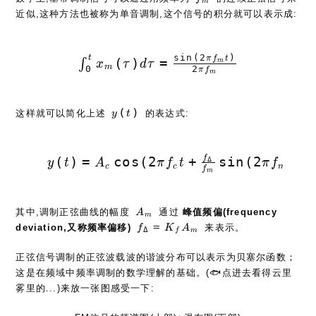
m
近似,这种方法也被称为单音调制,这个信号的积分就可以表示成:
s
i
n
(
2
)
t
\int_0^t x_m(\tau) d\tau = 
π
f
t
(
)
=
∫
m
x
τ
d
τ
m
2
0
π
f
m
y(t)
(
)
这样就可以简化上述
的表达式:
y
t
y(t) = A_c\cos(2\pi f_ct + {f_\
f
(
)
=
c
o
s
(
2
+
s
i
n
(
2
)
)
Δ
y
t
A
π
f
t
π
f
t
c
c
m
f
m
A_m
其中,调制正弦曲线的幅度
通过
峰值频偏(frequency
A
m
f_\Delta=K_fA_m
=
deviation,又称频率偏移)
来表示。
f
K
A
Δ
f
m
正弦信号调制的正弦波载波的谐波分布可以表示为贝塞尔函数；
这是在频域中频率调制的数学理解的基础。(🐟点进去看得云里
雾里的...)来放一张图感受一下: