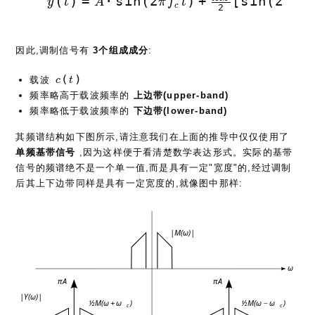
y(t) = A·\sin(2\pi f_ct) + {AM 
(
)
=
⋅
s
i
n
(
2
)
+
[
s
i
n
(
2
(
y
t
A
π
f
t
π
f
c
c
2
因此,调制信号有
3个组成成分
:
c(t)
(
)
载波
c
t
频率略高于载波频率的
上边带(upper-band)
频率略低于载波频率的
下边带(lower-band)
其频谱结构如下图所示,请注意我们在上面的推导中仅仅使用了
单频基带信号
,因为这样便于看清楚数学表达形式。实际的基带
信号的频谱绝不是一个单一值,而是具有一定"宽度"的,经过调制
后其上下边带同样是具有一定宽度的,就像图中那样: