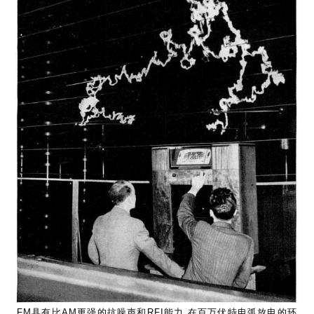
FM具有比AM更强的抗噪声和RFI能力,在百万伏特电弧放电的环