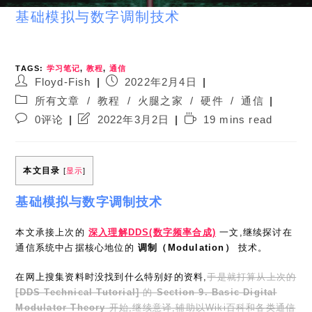
基础模拟与数字调制技术
TAGS:
学习笔记
,
教程
,
通信
Post
Post
Floyd-Fish
2022年2月4日
author:
published:
Post
所有文章
/
教程
/
火腿之家
/
硬件
/
通信
category:
Post
Post
Reading
0评论
2022年3月2日
19 mins read
comments:
last
time:
modified:
本文目录
[
显示
]
基础模拟与数字调制技术
本文承接上次的
深入理解DDS(数字频率合成)
一文,继续探讨在
通信系统中占据核心地位的
调制（Modulation）
技术。
在网上搜集资料时没找到什么特别好的资料,
于是就打算从上次的
[DDS Technical Tutorial]
的
Section 9. Basic Digital
Modulator Theory
开始,继续意译,辅助以Wiki百科和各类通信