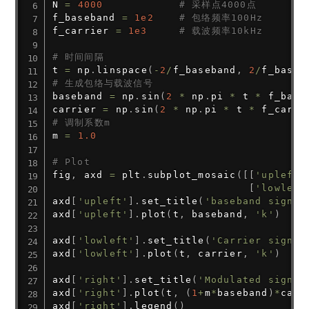
N 
=
4000
# 采样点4000点
f_baseband 
=
1e2
# 包络频率100Hz
f_carrier 
=
1e3
# 载波频率10kHz
# 时间间隔
t 
=
 np
.
linspace
(
-
2
/
f_baseband
,
2
/
f_baseb
# 生成包络与载波信号
baseband 
=
 np
.
sin
(
2
*
 np
.
pi 
*
 t 
*
 f_base
carrier 
=
 np
.
sin
(
2
*
 np
.
pi 
*
 t 
*
 f_carri
# 调制系数m
m 
=
1.0
# Plot
fig
,
 axd 
=
 plt
.
subplot_mosaic
(
[
[
'upleft'
[
'lowleft
axd
[
'upleft'
]
.
set_title
(
'baseband signal
axd
[
'upleft'
]
.
plot
(
t
,
 baseband
,
'k'
)
axd
[
'lowleft'
]
.
set_title
(
'Carrier signal
axd
[
'lowleft'
]
.
plot
(
t
,
 carrier
,
'k'
)
axd
[
'right'
]
.
set_title
(
'Modulated signal
axd
[
'right'
]
.
plot
(
t
,
(
1
+
m
*
baseband
)
*
carr
axd
[
'right'
]
.
legend
(
)