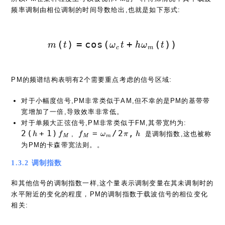
频率调制由相位调制的时间导数给出,也就是如下形式:
m(t) = \cos(\omega_c t + h\o
(
)
=
c
o
s
(
+
(
)
)
m
t
ω
t
h
ω
t
c
m
PM的频谱结构表明有2个需要重点考虑的信号区域:
对于小幅度信号,PM非常类似于AM,但不幸的是PM的基带带
宽增加了一倍,导致效率非常低。
2(h+1)
对于单频大正弦信号,PM非常类似于FM,其带宽约为:
f_M=\omega_m/2\pi,h
2
(
+
1
)
=
/
2
,
,
是调制指数,这也被称
h
f
f
ω
π
h
M
M
m
为PM的卡森带宽法则。。
1.3.2 调制指数
和其他信号的调制指数一样,这个量表示调制变量在其未调制时的
水平附近的变化的程度，PM的调制指数于载波信号的相位变化
相关: