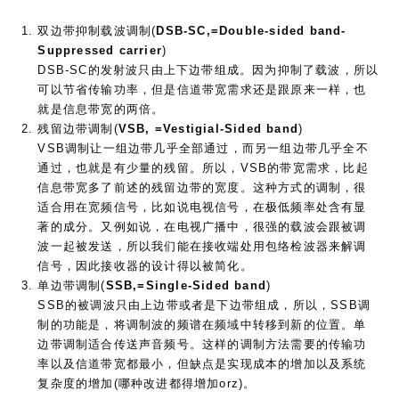
双边带抑制载波调制(
DSB-SC,=Double-sided band-
Suppressed carrier
)
DSB-SC的发射波只由上下边带组成。因为抑制了载波，所以
可以节省传输功率，但是信道带宽需求还是跟原来一样，也
就是信息带宽的两倍。
残留边带调制(
VSB, =Vestigial-Sided band
)
VSB调制让一组边带几乎全部通过，而另一组边带几乎全不
通过，也就是有少量的残留。所以，VSB的带宽需求，比起
信息带宽多了前述的残留边带的宽度。这种方式的调制，很
适合用在宽频信号，比如说电视信号，在极低频率处含有显
著的成分。又例如说，在电视广播中，很强的载波会跟被调
波一起被发送，所以我们能在接收端处用包络检波器来解调
信号，因此接收器的设计得以被简化。
单边带调制(
SSB,=Single-Sided band
)
SSB的被调波只由上边带或者是下边带组成，所以，SSB调
制的功能是，将调制波的频谱在频域中转移到新的位置。单
边带调制适合传送声音频号。这样的调制方法需要的传输功
率以及信道带宽都最小，但缺点是实现成本的增加以及系统
复杂度的增加(哪种改进都得增加orz)。