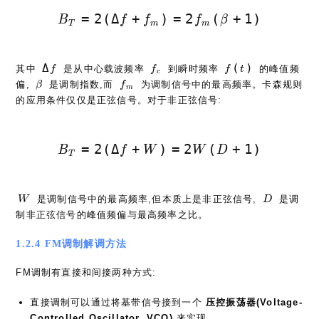
B_T = 2(\Delta f + f_m) = 2f_m
=
2
(
Δ
+
)
=
2
(
+
1
)
B
f
f
f
β
T
m
m
\Delta
f_c
f(t)
Δ
(
)
其中
是从中心载波频率
到瞬时频率
的峰值频
f
f
f
t
c
f
\beta
f_m
偏,
是调制指数,而
为调制信号中的最高频率。卡森规则
β
f
m
的应用条件仅仅是正弦信号。对于非正弦信号:
B_T = 2(\Delta f + W) = 2W(D +
=
2
(
Δ
+
)
=
2
(
+
1
)
B
f
W
W
D
T
W
D
是调制信号中的最高频率,但本质上是非正弦信号,
是调
W
D
制非正弦信号的峰值频偏与最高频率之比。
1.2.4 FM调制解调方法
FM调制有直接和间接两种方式:
直接调制可以通过将基带信号接到一个
压控振荡器(Voltage-
Controlled Oscillator, VCO)
来实现