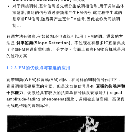
对于间接调制,基带信号首先积分生成调相信号,用于调制晶体
振荡器,得到的信号通过倍频器产生FM信号,此过程中生成的
是窄带FM信号,随后再产生宽带FM信号,因此被称为间接调
制...
解调方法有很多,例如锁相环电路就可以用于FM解调。通常的方
法是
斜率鉴频(Slope Detection)
。不过现在有很多IC直接集成
了全部FM解调所需电路,十分方便~ 市面上很多FM收音机就是用
的这种方案
1.2.5 FM的优缺点与有趣的应用
宽带调频(WFM)和调幅(AM)相比，在同样的调制信号作用下，
宽带调频需要更宽的带宽。但是这也使信号具有
更强的抗噪声和
干扰能力
。调频还具有较强的抗简单信号幅度衰减能力( signal-
amplitude-fading phenomena)因此，调频被选做高频、高保真
无线电传输的调制标准。