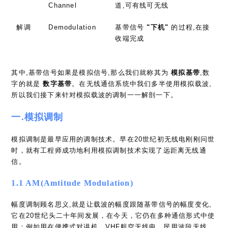
Channel
道,可有线可无线
解调
Demodulation
基带信号
"下机"
的过程,在接
收端完成
其中,基带信号如果是模拟信号,那么我们就称其为
模拟基带
,数
字的就是
数字基带
。在无线通信系统中我们多半使用模拟载波,
所以我们接下来针对模拟载波的调制一一解剖一下。
一.模拟调制
模拟调制是最早应用的调制技术。早在20世纪初无线电刚刚问世
时，就有工程师成功地利用模拟调制技术实现了远距离无线通
信。
1.1 AM(Amtitude Modulation)
幅度调制顾名思义,就是让载波的幅度跟随基带信号的幅度变化,
它在20世纪头二十年间发展，在今天，它仍在多种通信形式中使
用；例如用在便携式对讲机、VHF航空无线电、民用波段无线