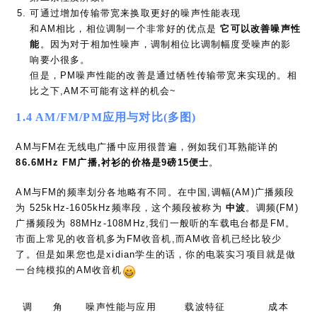
可通过增加传输带宽来换取更好的噪声性能表现
和AM相比，相位调制一个非常好的优点是
它可以改善噪声性
能
。因为对于相加性噪声，调制相位比调制幅度受噪声的影
响要小很多。
但是，PM噪声性能的改善是通过牺牲传输带宽来实现的。相
比之下,AM不可能有这样的机会~
1.4 AM/FM/PM应用与对比(多图)
AM与FM在无线电广播中应用很普遍，例如我们耳熟能详的
86.6MHz FM广播,衬衫的价格是9磅15便士
。
AM与FM的频率划分各地略有不同。在中国,调幅(AM)广播频段
为 525kHz-1605kHz频率段，这个频段被称为
中波
。调频(FM)
广播频段为 88MHz-108MHz,我们一般听的车载电台都是FM。
市面上常见的收音机多为FM收音机,而AM收音机已经比较少
了。但是如果您也是xidian学生的话，你的电装实习项目就是做
一台纯模拟的AM收音机
调
角
噪声性能与应用
载波特征
成本