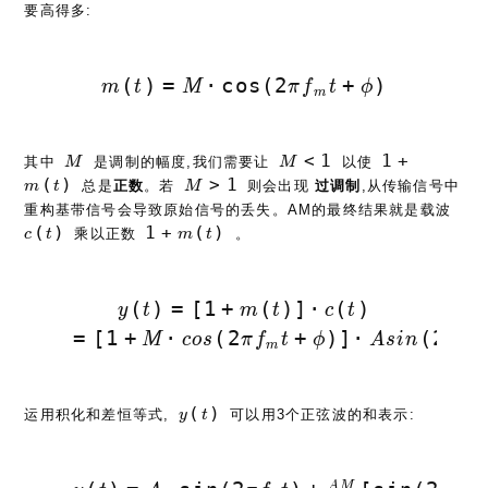
要高得多:
m(t) = M·\cos(2\pi f_mt + \ph
(
)
=
⋅
c
o
s
(
2
+
)
m
t
M
π
f
t
ϕ
m
M
M<1
1+m(t)
<
1
1
+
其中
是调制的幅度,我们需要让
以使
M
M
M>1
(
)
>
1
总是
正数
。若
则会出现
过调制
,从传输信号中
m
t
M
c(
重构基带信号会导致原始信号的丢失。AM的最终结果就是载波
1+m(t)
(
)
1
+
(
)
乘以正数
。
c
t
m
t
y(t) = [1+m(t)]·
(
)
=
[
1
+
(
)
]
⋅
(
)
y
t
m
t
c
t
= [1+M·cos(2\pi f_m t + \ph
=
[
1
+
⋅
(
2
+
)
]
⋅
(
2
M
c
o
s
π
f
t
ϕ
A
s
i
n
π
f
m
c
y(t)
(
)
运用积化和差恒等式,
可以用3个正弦波的和表示:
y
t
A
M