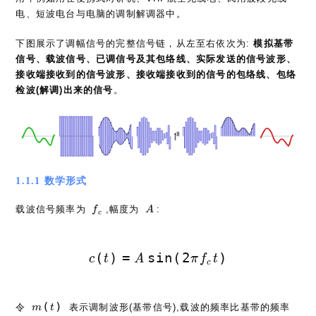
电、短波电台与电脑的调制解调器中。
下图展示了调幅信号的完整信号链，从左至右依次为:
模拟基带
信号、载波信号、已调信号及其包络线、实际发送的信号波形、
接收端接收到的信号波形、接收端接收到的信号的包络线、包络
检波(解调)出来的信号
。
1.1.1 数学形式
f_c
A
载波信号频率为
,幅度为
:
f
A
c
c(t) = A\sin(2\pi f_c t)
(
)
=
s
i
n
(
2
)
c
t
A
π
f
t
c
m(t)
(
)
令
表示调制波形(基带信号),载波的频率比基带的频率
m
t