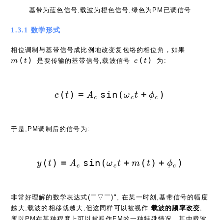
基带为蓝色信号,载波为橙色信号,绿色为PM已调信号
1.3.1 数学形式
m(t)
相位调制与基带信号成比例地改变复包络的相位角，如果
c(t)
(
)
(
)
是要传输的基带信号,载波信号
为:
m
t
c
t
c(t) = A_c \sin (\omega_c t
(
)
=
s
i
n
(
+
)
c
t
A
ω
t
ϕ
c
c
c
于是,PM调制后的信号为:
y(t) = A_c \sin (\omega_c t + 
(
)
=
s
i
n
(
+
(
)
+
)
y
t
A
ω
t
m
t
ϕ
c
c
c
非常好理解的数学表达式(￣▽￣)", 在某一时刻,基带信号的幅度
越大,载波的相移就越大,但这同样可以被视作
载波的频率改变
,
所以PM在某种程度上可以被视作FM的一种特殊情况，其中载波