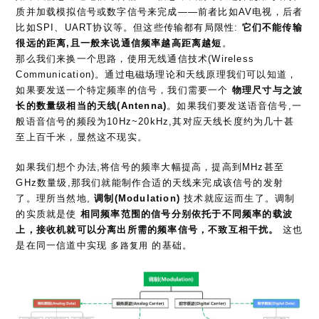
质并加载模拟信号或数字信号来完成——前者比如AV电视，后者
比如SPI、UART协议等。但这些传输都有局限性:
它们不能传输
很远的距离,且一般来说通信频率越高距离越短
。
那么我们来换一个思路，使用无线通信技术(Wireless
Communication)。通过电磁场理论和天线原理我们可以知道，
如果要发送一个特定频率的信号，我们需要一个
物理尺寸与之波
长的数量级相当的天线(Antenna)
。如果我们要发送语音信号,一
般语音信号的频段为10Hz~20kHz,其对应天线长度约为几十甚
至上百千米，显然这不现实。
如果我们想个办法,将信号的频率大幅提高，提高到MHz甚至
GHz数量级,那我们就能制作合适的天线来完成该信号的发射
了。理所当然地,
调制(Modulation)
技术就应运而生了。调制
的实质就是使
相同频率范围的信号分别依托于不同频率的载波
上，接收机就可以分离出所需的频率信号，不致互相干扰。
这也
是在同一信道中实现
的基础。
多路复用