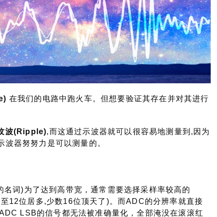
e)
在我们的电路中跑火车。但想要验证其存在并对其进行
纹波(Ripple)
,而这通过示波器就可以很容易地测量到,因为
上,示波器努努力是可以测量的。
的名词)为了达到高带宽，通常需要选择采样率较高的
8至12位居多,少数16位顶天了)。而ADC的分辨率就直接
DC LSB的信号都无法被准确量化，全部淹没在滚滚红