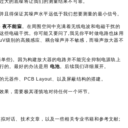
+ 5^2}=50.99
过大的底噪将让我们的测量结果不可靠。
mVrms
并且得保证其噪声水平远低于我们想要测量的最小信号。
路
夜不能寐
。在周围空间中充满着无线电波和电磁干扰的
这些电磁干扰。你可能又要问了,我见你平时做电路也妹用
uV级别的高频感应、耦合噪声并不敏感，而噪声放大器不
简单些)。因为构建放大器的电路并不能完全抑制电源轨上
可行的。最好的办法是用
电池
。后续我们详细展开。
器件、PCB Layout、以及屏蔽结构的搭建。
效果，需要极其谨慎地对待任何一个环节。
应用指南、模拟对话、技术文章，以及一些相关专业书籍和参考文献;