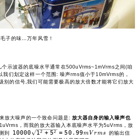
有毛子的味…万年风雪！
个示波器的底噪水平通常在500uVrms~1mVrms之间(咱
我们划定这样一个范围: 噪声rms值小于10mVrms的，
V级别的信号,我们可能需要极高的放大倍数才能将它们放大
来放大噪声的一个致命问题是:
放大器自身的输入噪声也
uVrms，而我的放大器输入本底噪声水平为5uVrms，放
10000\sqrt{1^2
1
0
0
0
0
1
+
5
=
5
0
.
9
9
2
2
观测到
m
V
r
m
s
的输出信