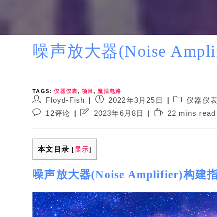
噪声放大器(Noise Ampl
TAGS:
仪器仪表
,
项目
,
魔法电路
Post
Post
Post
Floyd-Fish
2022年3月25日
仪器仪
author:
published:
category:
Post
Post
Reading
12评论
2023年6月8日
22 mins read
comments:
last
time:
modified:
本文目录
[
显示
]
噪声放大器(Noise Amplifier)构建