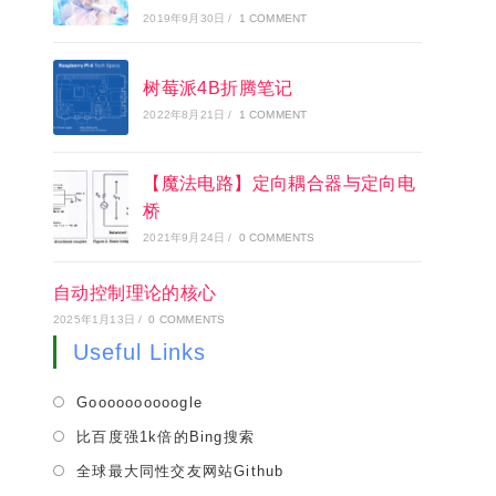
2019年9月30日
/
1 COMMENT
树莓派4B折腾笔记
2022年8月21日
/
1 COMMENT
【魔法电路】定向耦合器与定向电
桥
2021年9月24日
/
0 COMMENTS
自动控制理论的核心
2025年1月13日
/
0 COMMENTS
Useful Links
Opens
Goooooooooogle
in
Opens
比百度强1k倍的Bing搜索
a
in
Opens
全球最大同性交友网站Github
new
a
in