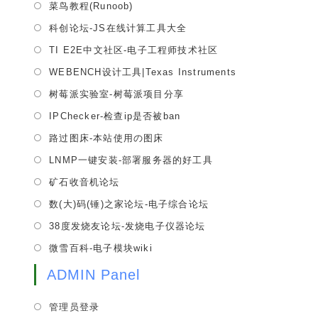
tab
Opens
菜鸟教程(Runoob)
new
a
in
tab
Opens
科创论坛-JS在线计算工具大全
new
a
in
tab
Opens
TI E2E中文社区-电子工程师技术社区
new
a
in
tab
Opens
WEBENCH设计工具|Texas Instruments
new
a
in
tab
Opens
树莓派实验室-树莓派项目分享
new
a
in
tab
Opens
IPChecker-检查ip是否被ban
new
a
in
tab
Opens
路过图床-本站使用の图床
new
a
in
tab
Opens
LNMP一键安装-部署服务器的好工具
new
a
in
tab
Opens
矿石收音机论坛
new
a
in
tab
Opens
数(大)码(锤)之家论坛-电子综合论坛
new
a
in
tab
Opens
38度发烧友论坛-发烧电子仪器论坛
new
a
in
tab
Opens
微雪百科-电子模块wiki
new
a
in
tab
new
ADMIN Panel
a
tab
new
管理员登录
tab