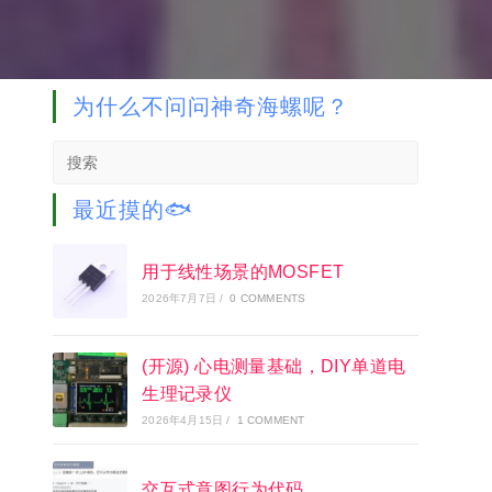
为什么不问问神奇海螺呢？
Search
this
website
最近摸的🐟
用于线性场景的MOSFET
2026年7月7日
/
0 COMMENTS
(开源) 心电测量基础，DIY单道电
生理记录仪
2026年4月15日
/
1 COMMENT
交互式意图行为代码