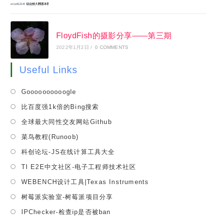
FloydFish的摄影分享——第三期
2022年1月2日
/
0 COMMENTS
Useful Links
Opens
Goooooooooogle
in
Opens
比百度强1k倍的Bing搜索
a
in
Opens
全球最大同性交友网站Github
new
a
in
tab
Opens
菜鸟教程(Runoob)
new
a
in
tab
Opens
科创论坛-JS在线计算工具大全
new
a
in
tab
Opens
TI E2E中文社区-电子工程师技术社区
new
a
in
tab
Opens
WEBENCH设计工具|Texas Instruments
new
a
in
tab
Opens
树莓派实验室-树莓派项目分享
new
a
in
tab
Opens
IPChecker-检查ip是否被ban
new