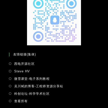
友情链接(集体)
Opens
西电开源社区
in
Opens
Steve HV
a
in
Opens
微雪课堂-电子系列教程
new
a
in
tab
Opens
吴川斌的博客-工程师资源分享站
new
a
in
tab
Opens
科创论坛-科学学术社区
new
a
in
tab
Opens
查看所有
new
a
in
tab