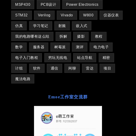
MSP430
PCB设计
Power Electronics
STM32
Verilog
Vivado
W800
仪器仪表
仿真
学习笔记
射频
嵌入式
我的电路哪有这么咕
拆解
摄影
教程
数学
服务器
树莓派
测评
电力电子
电子入门教程
穷玩无线电
站点导航
精密
计组
软件
通信
闲聊
雷达
项目
魔法电路
Emoe工作室交流群