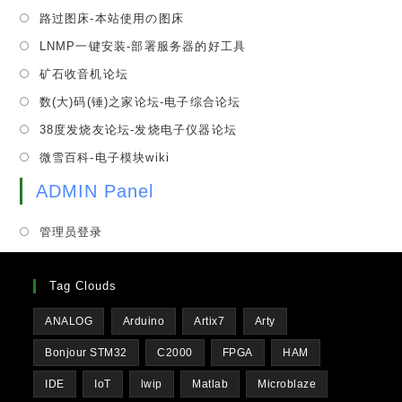
a
in
tab
Opens
路过图床-本站使用の图床
new
a
in
tab
Opens
LNMP一键安装-部署服务器的好工具
new
a
in
tab
Opens
矿石收音机论坛
new
a
in
tab
Opens
数(大)码(锤)之家论坛-电子综合论坛
new
a
in
tab
Opens
38度发烧友论坛-发烧电子仪器论坛
new
a
in
tab
Opens
微雪百科-电子模块wiki
new
a
in
tab
new
ADMIN Panel
a
tab
new
管理员登录
tab
Tag Clouds
ANALOG
Arduino
Artix7
Arty
Bonjour STM32
C2000
FPGA
HAM
IDE
IoT
lwip
Matlab
Microblaze