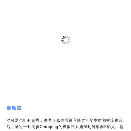
总结
这台模拟锁定放大器受限于设计的时代，他的使用体验是远不如
现代数字化的锁定放大器的。
该机器需要对信号链中各级参数进行微调（电位器）以实现最佳
性能，同时内部并无激励源，需要搭配外部VCO来实现（该机器
的VCO选件，或外部VCO）
在2025年的今天，他的意义相比于实用，更限于研究学习。当
然，如果有合适的用途，那么它也未尝不是一种选择（but 新机
3000美刀…而且也不一定还在产。）
参考链接
SR510官方文档页
SR510 Manual
神奇的锁定放大器
打印 🖨
.PDF 📄
电子书 📱