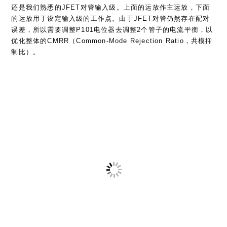
Notch Filter
为了抑制电源线干扰，SR510设计了Notch Filter，针对工频抑
制。不过这里的中心频率和Q值都得拧电位器手调…
这里的2颗反向串联的2200uF电容就是PCB背面那硕大的2颗电
解。
自动跟踪带通滤波器
这里是比较有意思的部分。使用LM13600来实现带通滤波器：
（目测）通过施加在LM13600输出上的控制电压，结合不同的电