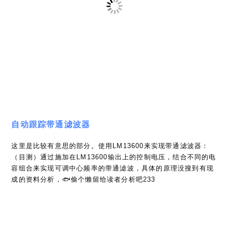
VCO选件
这部分电路就是位于机器背后那块单独的PCB，核心是用了一颗
集成的波形发生器ICL8038，通过外部压控输入调谐震荡频率。
因为SR510自带了2通道的模拟输出（DAC），所以这个选件可
以配合SR510本体工作，产生一个对外的激励信号，同时将参考
输出引入到SR510的参考输入，来实现完整的应用方案。