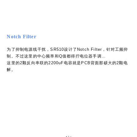
容组合来实现可调中心频率的带通滤波，具体的原理没搜到有现
成的资料分析，🐟偷个懒留给读者分析吧233
混频器
混频器也挺有意思，参考正弦信号输入经过可变增益和交流耦合
后，通过一对同步Chopping的模拟开关施加到混频器X输入，输
入信号经过滤波、放大等调理后施加到混频器的Y输入，输出交
流耦合后经过同步Chopping的模拟开关解调输出。