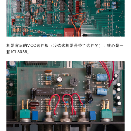
机器背后的VCO选件板（没错这机器是带了选件的），核心是一
颗ICL8038。
模拟指针表头后面贴了序列号标签。看到旁边的对外接口上对机
壳并联了一颗小电容。因为板子上不好安装大体积的散热器，所
以他们将LM317/337这2颗线性调整管飞线上去了，本体安装在
机器屁股后面，散热器紧贴着机壳辅助散热。