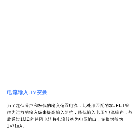
1V/1uA。
电压输入-前置放大器
还是我们熟悉的JFET对管输入级。上面的运放作主运放，下面
的运放用于设定输入级的工作点。由于JFET对管仍然存在配对
误差，所以需要调整P101电位器去调整2个管子的电流平衡，以
优化整体的CMRR（Common-Mode Rejection Ratio，共模抑
制比）。