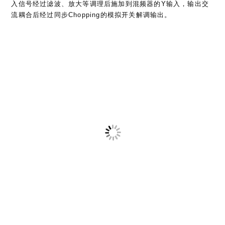
打赏
赞(8)
微海报
分享
Read
Previous Post
more
电力电子代码（二）：变量
articles
在下一篇文章
YM2151硬音源制作
发表回复