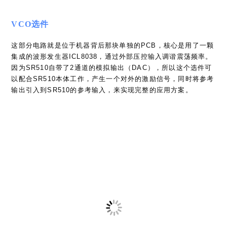
Comment
Enter
your
name
Enter
or
your
username
email
to
Enter
address
comment
your
to
website
comment
URL
在此浏览器中保存我的显示名称、邮箱地址和网站地址，以便下
(optional)
次评论时使用。