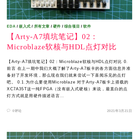
EDA
/
嵌入式
/
所有文章
/
硬件
/
综合项目
/
软件
【Arty-A7填坑笔记】02：
Microblaze软核与HDL点灯对比
【Arty-A7填坑笔记】02：Microblaze软核与HDL点灯对比 0.
前言 在上一期中我们大概了解了Arty-A7板卡的各方面信息并准
备好了开发环境，那么现在我们就来尝试一下喜闻乐见的点灯
吧。 0.1.为什么要使用Microblaze 对于Arty-A7板卡上搭载的
XC7A35T这一纯FPGA（没有嵌入式硬核）来说，最直白的点
灯方式就是用硬件描述语言…
0评论
2021年3月21日