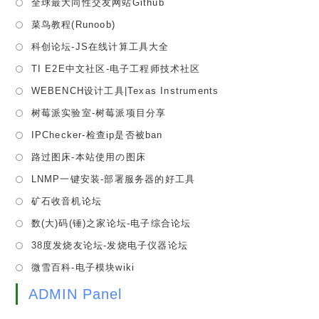
全球最大同性交友网站Github
new
a
in
tab
Opens
菜鸟教程(Runoob)
new
a
in
tab
Opens
科创论坛-JS在线计算工具大全
new
a
in
tab
Opens
TI E2E中文社区-电子工程师技术社区
new
a
in
tab
Opens
WEBENCH设计工具|Texas Instruments
new
a
in
tab
Opens
树莓派实验室-树莓派项目分享
new
a
in
tab
Opens
IPChecker-检查ip是否被ban
new
a
in
tab
Opens
路过图床-本站使用の图床
new
a
in
tab
Opens
LNMP一键安装-部署服务器的好工具
new
a
in
tab
Opens
矿石收音机论坛
new
a
in
tab
Opens
数(大)码(锤)之家论坛-电子综合论坛
new
a
in
tab
Opens
38度发烧友论坛-发烧电子仪器论坛
new
a
in
tab
Opens
微雪百科-电子模块wiki
new
a
in
tab
new
ADMIN Panel
a
tab
new