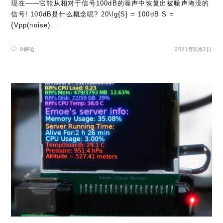
现在——它能从相对于信号100dB的噪声中恢复出被噪声淹没的
信号! 100dB是什么概念呢? 20\lg{S} = 100dB S =
{Vpp(noise)…
9评论
2021年8月3日