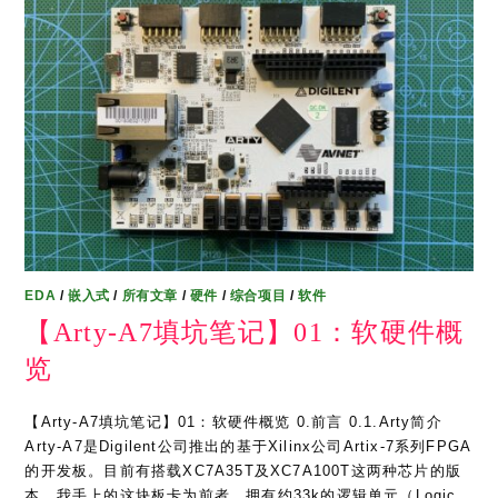
EDA
/
嵌入式
/
所有文章
/
硬件
/
综合项目
/
软件
【Arty-A7填坑笔记】01：软硬件概
览
【Arty-A7填坑笔记】01：软硬件概览 0.前言 0.1.Arty简介
Arty-A7是Digilent公司推出的基于Xilinx公司Artix-7系列FPGA
的开发板。目前有搭载XC7A35T及XC7A100T这两种芯片的版
本，我手上的这块板卡为前者，拥有约33k的逻辑单元（Logic