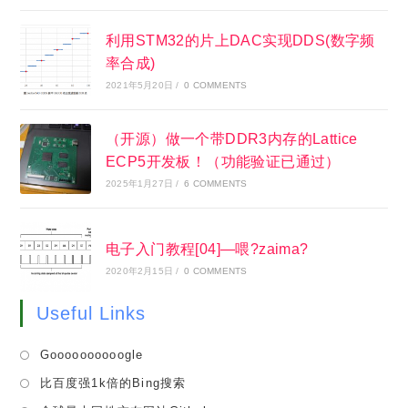
利用STM32的片上DAC实现DDS(数字频
率合成)
2021年5月20日
/
0 COMMENTS
（开源）做一个带DDR3内存的Lattice
ECP5开发板！（功能验证已通过）
2025年1月27日
/
6 COMMENTS
电子入门教程[04]—喂?zaima?
2020年2月15日
/
0 COMMENTS
Useful Links
Opens
Goooooooooogle
in
Opens
比百度强1k倍的Bing搜索
a
in
Opens