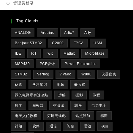
管理员登录
tab
Tag Clouds
ANALOG
Arduino
Artix7
Arty
Bonjour STM32
C2000
FPGA
HAM
IDE
IoT
lwip
Matlab
Microblaze
MSP430
PCB设计
Power Electronics
STM32
Verilog
Vivado
W800
仪器仪表
仿真
学习笔记
射频
嵌入式
我的电路哪有这么咕
拆解
摄影
教程
数学
服务器
树莓派
测评
电力电子
电子入门教程
穷玩无线电
站点导航
精密
计组
软件
通信
闲聊
雷达
项目