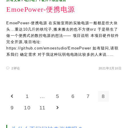
所有文章
/
电力电子
/
硬件
/
综合项目
EmoePower-便携电源
EmoePower-便携电源 在实验室用的实验电源一般都是些大块
头...重达10几斤的铁坨子,搬来搬去的也不方便orz 于是萌生了
做一个便携式的数控电源的想法—— 项目说明 本项目硬件软件
完全开源,项目地址:
https://github.com/emoestudio/EmoePower 如有疑问,请联
系我们 确定需求 对于我这种玩弱电电路比较多的人来说..…
2评论
2021年2月10日
1
…
5
6
7
8
Go to the previous page
9
10
11
Go to the next page