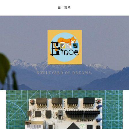
Skip
菜单
to
content
BOULEVARD OF DREAMS.