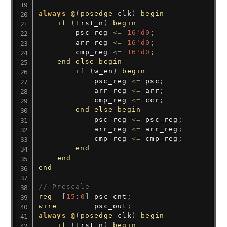
always @
(
posedge
 clk
)
begin
if
(
!
rst_n
)
begin
        psc_reg 
<=
16'd0
;
        arr_reg 
<=
16'd0
;
        cmp_reg 
<=
16'd0
;
end
else
begin
if
(
w_en
)
begin
            psc_reg 
<=
 psc
;
            arr_reg 
<=
 arr
;
            cmp_reg 
<=
 ccr
;
end
else
begin
            psc_reg 
<=
 psc_reg
;
            arr_reg 
<=
 arr_reg
;
            cmp_reg 
<=
 cmp_reg
;
end
end
end
// Prescale
reg
[
15
:
0
]
 psc_cnt
;
wire
        psc_out
;
always @
(
posedge
 clk
)
begin
if
(
!
rst_n
)
begin