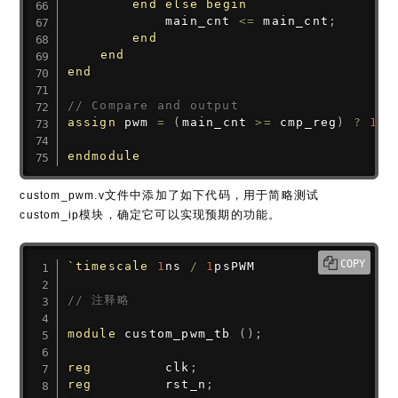
end
else
begin
            main_cnt 
<=
 main_cnt
;
end
end
end
// Compare and output
assign
 pwm 
=
(
main_cnt 
>=
 cmp_reg
)
?
1'b
endmodule
文件中添加了如下代码，用于简略测试
custom_pwm.v
模块，确定它可以实现预期的功能。
custom_ip
COPY
`timescale
1
ns 
/
1
psPWM

// 注释略
module
 custom_pwm_tb 
(
)
;
reg
         clk
;
reg
         rst_n
;