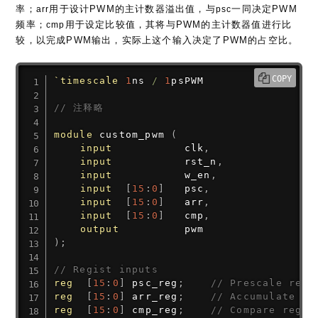
率；
用于设计PWM的主计数器溢出值，与
一同决定PWM
arr
psc
频率；
用于设定比较值，其将与PWM的主计数器值进行比
cmp
较，以完成PWM输出，实际上这个输入决定了PWM的占空比。
COPY
`timescale
1
ns 
/
1
psPWM

// 注释略
module
 custom_pwm 
(
input
           clk
,
input
           rst_n
,
input
           w_en
,
input
[
15
:
0
]
   psc
,
input
[
15
:
0
]
   arr
,
input
[
15
:
0
]
   cmp
,
output
)
;
// Regist inputs
reg
[
15
:
0
]
 psc_reg
;
// Prescale regi
reg
[
15
:
0
]
 arr_reg
;
// Accumulate re
reg
[
15
:
0
]
 cmp_reg
;
// Compare regis