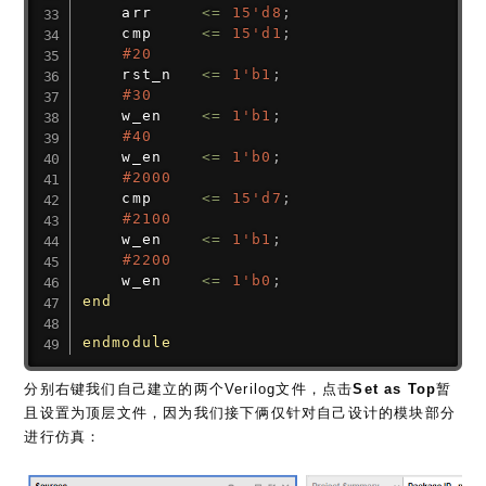
    arr     
<=
15'd8
;
    cmp     
<=
15'd1
;
#20
    rst_n   
<=
1'b1
;
#30
    w_en    
<=
1'b1
;
#40
    w_en    
<=
1'b0
;
#2000
    cmp     
<=
15'd7
;
#2100
    w_en    
<=
1'b1
;
#2200
    w_en    
<=
1'b0
;
end
endmodule
分别右键我们自己建立的两个Verilog文件，点击
Set as Top
暂
且设置为顶层文件，因为我们接下俩仅针对自己设计的模块部分
进行仿真：