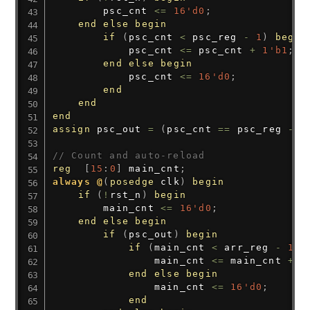
        psc_cnt 
<=
16'd0
;
end
else
begin
if
(
psc_cnt 
<
 psc_reg 
-
1
)
begin
            psc_cnt 
<=
 psc_cnt 
+
1'b1
;
end
else
begin
            psc_cnt 
<=
16'd0
;
end
end
end
assign
 psc_out 
=
(
psc_cnt 
==
 psc_reg 
-
1
// Count and auto-reload
reg
[
15
:
0
]
 main_cnt
;
always @
(
posedge
 clk
)
begin
if
(
!
rst_n
)
begin
        main_cnt 
<=
16'd0
;
end
else
begin
if
(
psc_out
)
begin
if
(
main_cnt 
<
 arr_reg 
-
1
)
                main_cnt 
<=
 main_cnt 
+
1
end
else
begin
                main_cnt 
<=
16'd0
;
end