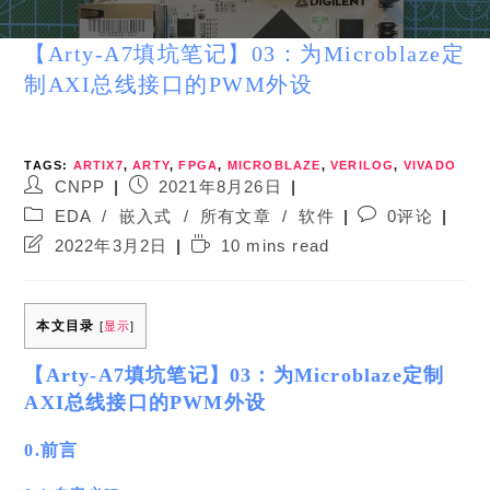
【Arty-A7填坑笔记】03：为Microblaze定
制AXI总线接口的PWM外设
TAGS:
ARTIX7
,
ARTY
,
FPGA
,
MICROBLAZE
,
VERILOG
,
VIVADO
Post
Post
CNPP
2021年8月26日
author:
published:
Post
Post
EDA
/
嵌入式
/
所有文章
/
软件
0评论
category:
comments:
Post
Reading
2022年3月2日
10 mins read
last
time:
modified:
本文目录
[
显示
]
【Arty-A7填坑笔记】03：为Microblaze定制
AXI总线接口的PWM外设
0.前言