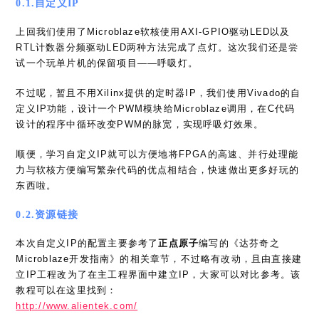
0.1.自定义IP
上回我们使用了Microblaze软核使用AXI-GPIO驱动LED以及
RTL计数器分频驱动LED两种方法完成了点灯。这次我们还是尝
试一个玩单片机的保留项目——呼吸灯。
不过呢，暂且不用Xilinx提供的定时器IP，我们使用Vivado的自
定义IP功能，设计一个PWM模块给Microblaze调用，在C代码
设计的程序中循环改变PWM的脉宽，实现呼吸灯效果。
顺便，学习自定义IP就可以方便地将FPGA的高速、并行处理能
力与软核方便编写繁杂代码的优点相结合，快速做出更多好玩的
东西啦。
0.2.资源链接
本次自定义IP的配置主要参考了
正点原子
编写的《达芬奇之
Microblaze开发指南》的相关章节，不过略有改动，且由直接建
立IP工程改为了在主工程界面中建立IP，大家可以对比参考。该
教程可以在这里找到：
http://www.alientek.com/