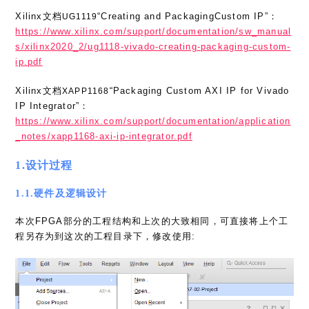
Xilinx文档
“Creating and PackagingCustom IP”：
UG1119
https://www.xilinx.com/support/documentation/sw_manual
s/xilinx2020_2/ug1118-vivado-creating-packaging-custom-
ip.pdf
Xilinx文档
“Packaging Custom AXI IP for Vivado
XAPP1168
IP Integrator”：
https://www.xilinx.com/support/documentation/application
_notes/xapp1168-axi-ip-integrator.pdf
1.设计过程
1.1.硬件及逻辑设计
本次FPGA部分的工程结构和上次的大致相同，可直接将上个工
程另存为到这次的工程目录下，修改使用: