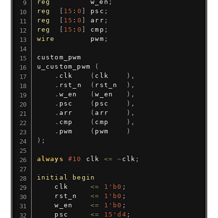
reg
         w_en
;
reg
[
15
:
0
]
 psc
;
reg
[
15
:
0
]
 arr
;
reg
[
15
:
0
]
 cmp
;
wire
        pwm
;
custom_pwm

u_custom_pwm 
(
.
clk    
(
clk    
)
,
.
rst_n  
(
rst_n  
)
,
.
w_en   
(
w_en   
)
,
.
psc    
(
psc    
)
,
.
arr    
(
arr    
)
,
.
cmp    
(
cmp    
)
,
.
pwm    
(
pwm    
)
)
;
always 
#10
 clk 
<=
~
clk
;
initial
begin
    clk     
<=
1'b0
;
    rst_n   
<=
1'b0
;
    w_en    
<=
1'b0
;
    psc     
<=
15'd4
;