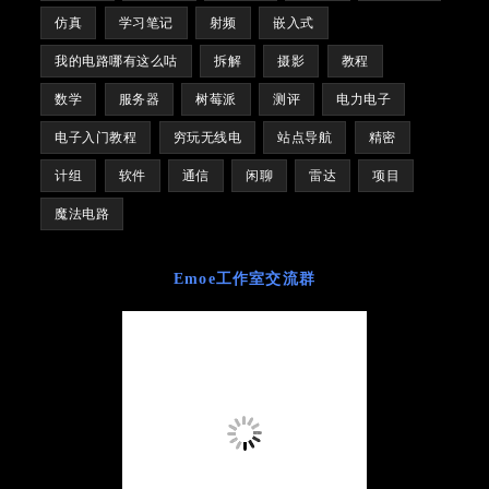
仿真
学习笔记
射频
嵌入式
我的电路哪有这么咕
拆解
摄影
教程
数学
服务器
树莓派
测评
电力电子
电子入门教程
穷玩无线电
站点导航
精密
计组
软件
通信
闲聊
雷达
项目
魔法电路
Emoe工作室交流群