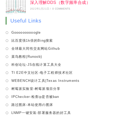
深入理解DDS（数字频率合成）
2022年1月21日
/
0 COMMENTS
Useful Links
Opens
Goooooooooogle
in
Opens
比百度强1k倍的Bing搜索
a
in
Opens
全球最大同性交友网站Github
new
a
in
tab
Opens
菜鸟教程(Runoob)
new
a
in
tab
Opens
科创论坛-JS在线计算工具大全
new
a
in
tab
Opens
TI E2E中文社区-电子工程师技术社区
new
a
in
tab
Opens
WEBENCH设计工具|Texas Instruments
new
a
in
tab
Opens
树莓派实验室-树莓派项目分享
new
a
in
tab
Opens
IPChecker-检查ip是否被ban
new
a
in
tab
Opens
路过图床-本站使用の图床
new
a
in
tab
Opens
LNMP一键安装-部署服务器的好工具
new
a