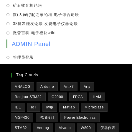
in
tab
Opens
矿石收音机论坛
new
a
in
tab
Opens
数(大)码(锤)之家论坛-电子综合论坛
new
a
in
tab
Opens
38度发烧友论坛-发烧电子仪器论坛
new
a
in
tab
Opens
微雪百科-电子模块wiki
new
a
in
tab
new
ADMIN Panel
a
tab
new
管理员登录
tab
Tag Clouds
ANALOG
Arduino
Artix7
Arty
Bonjour STM32
C2000
FPGA
HAM
IDE
IoT
lwip
Matlab
Microblaze
MSP430
PCB设计
Power Electronics
STM32
Verilog
Vivado
W800
仪器仪表