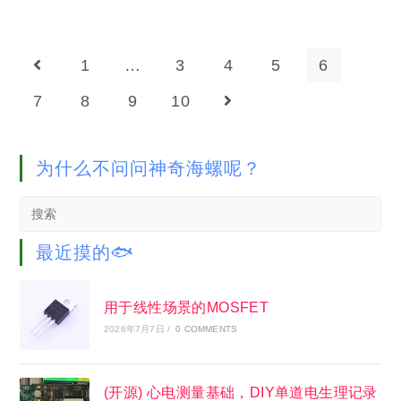
1
…
3
4
5
6
Go to the previous page
7
8
9
10
Go to the next page
为什么不问问神奇海螺呢？
Search
this
website
最近摸的🐟
用于线性场景的MOSFET
2026年7月7日
/
0 COMMENTS
(开源) 心电测量基础，DIY单道电生理记录