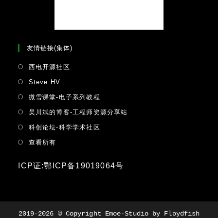
友情链接(集体)
Opens
西电开源社区
in
Opens
Steve HV
a
in
Opens
微雪课堂-电子系列教程
new
a
in
tab
Opens
吴川斌的博客-工程师资源分享站
new
a
in
tab
Opens
科创论坛-科学学术社区
new
a
in
tab
Opens
查看所有
new
a
in
tab
new
a
ICP证:鄂ICP备19019064号
tab
new
tab