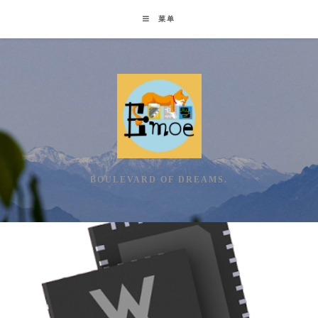
Skip
菜单
to
content
BOULEVARD OF DREAMS.