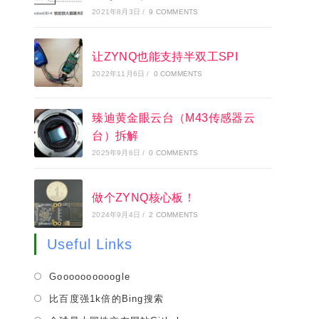
2021年8月3日
/
9 COMMENTS
让ZYNQ也能支持半双工SPI
2022年11月6日
/
0 COMMENTS
臻迪黄金眼云台（M43传感器云
台）拆解
2025年9月6日
/
0 COMMENTS
做个ZYNQ核心板！
2024年9月4日
/
2 COMMENTS
Useful Links
Opens
Goooooooooogle
in
Opens
比百度强1k倍的Bing搜索
a
in
Opens