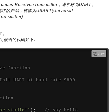
nous Receiver/Transmitter，通常称为UART）
产品，被称为USART(Universal
ransmitter)
了。
句问候语的代码如下:
COPY
ze function
Init UART at baud rate 9600
ction
oe-studio!"
)
;
// say hello