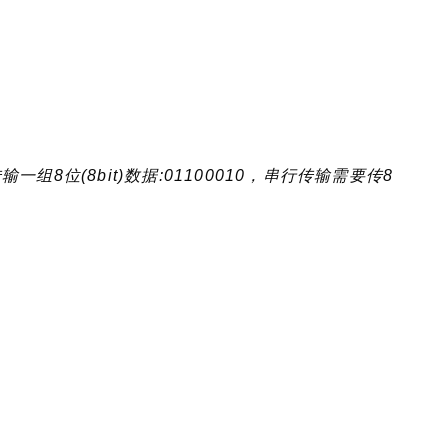
8位(8bit)数据:01100010，串行传输需要传8
。