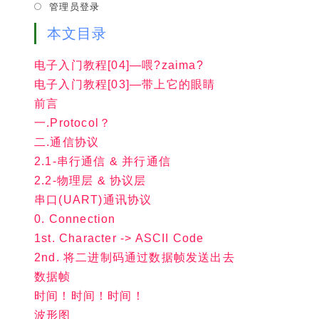
管理员登录
tab
本文目录
电子入门教程[04]—喂?zaima?
电子入门教程[03]—带上它的眼睛
前言
一.Protocol？
二.通信协议
2.1-串行通信 & 并行通信
2.2-物理层 & 协议层
串口(UART)通讯协议
0. Connection
1st. Character -> ASCII Code
2nd. 将二进制码通过数据帧发送出去
数据帧
时间！时间！时间！
波形图