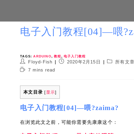
电子入门教程[04]—喂?za
TAGS:
ARDUINO
,
教程
,
电子入门教程
Post
Post
Post
Floyd-Fish
2020年2月15日
所有文
author:
published:
category:
Reading
7 mins read
time:
本文目录
[
显示
]
电子入门教程[04]—喂?zaima?
在浏览此文之前，可能你需要先康康这个：