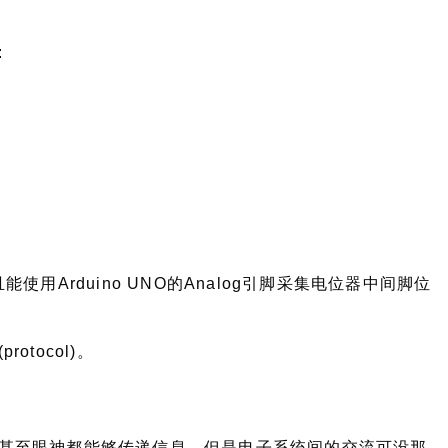
:
用Arduino UNO的Analog引脚采集电位器中间脚位
tocol)。
甚至眼神都能够传递信息。但是电子系统间的交流可没那