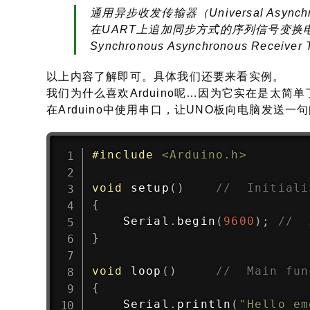
通用异步收发传输器（Universal Asynchro
在UART上追加同步方式的序列信号变换电路的
Synchronous Asynchronous Receiver T
以上内容了解即可。具体我们还要来看实例。
我们为什么喜欢Arduino呢…因为它实在是太简单
在Arduino中使用串口，让UNO板向电脑发送一
#
include
<Arduino.h>
void
setup
(
)
//  Initiali
{
    Serial
.
begin
(
9600
)
;
//  
}
void
loop
(
)
//  Main fun
{
    Serial
.
println
(
"Hello em