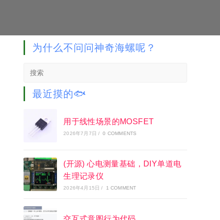
为什么不问问神奇海螺呢？
Search
this
website
最近摸的🐟
用于线性场景的MOSFET
2026年7月7日
/
0 COMMENTS
(开源) 心电测量基础，DIY单道电
生理记录仪
2026年4月15日
/
1 COMMENT
交互式意图行为代码