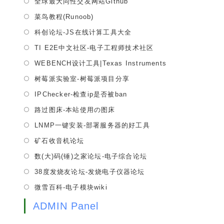
全球最大同性交友网站Github
new
a
in
tab
Opens
菜鸟教程(Runoob)
new
a
in
tab
Opens
科创论坛-JS在线计算工具大全
new
a
in
tab
Opens
TI E2E中文社区-电子工程师技术社区
new
a
in
tab
Opens
WEBENCH设计工具|Texas Instruments
new
a
in
tab
Opens
树莓派实验室-树莓派项目分享
new
a
in
tab
Opens
IPChecker-检查ip是否被ban
new
a
in
tab
Opens
路过图床-本站使用の图床
new
a
in
tab
Opens
LNMP一键安装-部署服务器的好工具
new
a
in
tab
Opens
矿石收音机论坛
new
a
in
tab
Opens
数(大)码(锤)之家论坛-电子综合论坛
new
a
in
tab
Opens
38度发烧友论坛-发烧电子仪器论坛
new
a
in
tab
Opens
微雪百科-电子模块wiki
new
a
in
tab
new
ADMIN Panel
a
tab
new