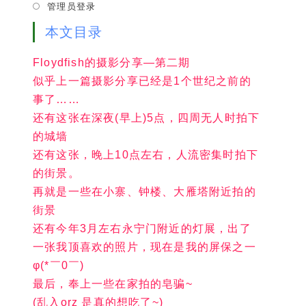
管理员登录
tab
本文目录
Floydfish的摄影分享—第二期
似乎上一篇摄影分享已经是1个世纪之前的
事了……
还有这张在深夜(早上)5点，四周无人时拍下
的城墙
还有这张，晚上10点左右，人流密集时拍下
的街景。
再就是一些在小寨、钟楼、大雁塔附近拍的
街景
还有今年3月左右永宁门附近的灯展，出了
一张我顶喜欢的照片，现在是我的屏保之一
φ(*￣0￣)
最后，奉上一些在家拍的皂骗~
(乱入orz 是真的想吃了~)