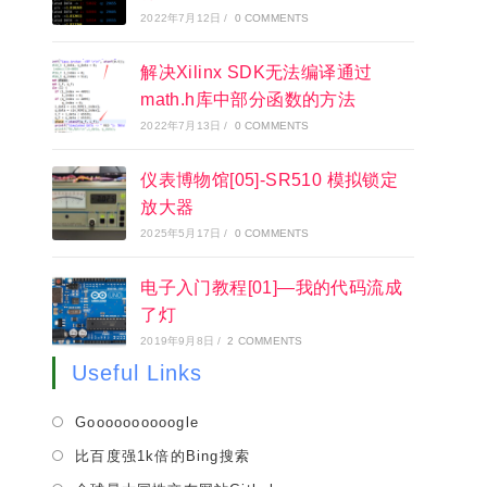
2022年7月12日
/
0 COMMENTS
解决Xilinx SDK无法编译通过
math.h库中部分函数的方法
2022年7月13日
/
0 COMMENTS
仪表博物馆[05]-SR510 模拟锁定
放大器
2025年5月17日
/
0 COMMENTS
电子入门教程[01]—我的代码流成
了灯
2019年9月8日
/
2 COMMENTS
Useful Links
Opens
Goooooooooogle
in
Opens
比百度强1k倍的Bing搜索
a
in
Opens