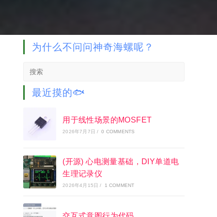
为什么不问问神奇海螺呢？
Search
this
website
最近摸的🐟
用于线性场景的MOSFET
2026年7月7日
/
0 COMMENTS
(开源) 心电测量基础，DIY单道电
生理记录仪
2026年4月15日
/
1 COMMENT
交互式意图行为代码