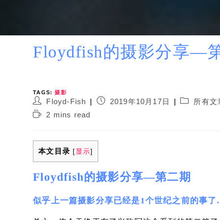
Floydfish的摄影分享
TAGS:
摄影
Post
Post
Post
Floyd-Fish
2019年10月17日
所有文
author:
published:
category:
Reading
2 mins read
time:
本文目录
[
显示
]
Floydfish的摄影分享—第二期
似乎上一篇摄影分享已经是1个世纪之前的事了