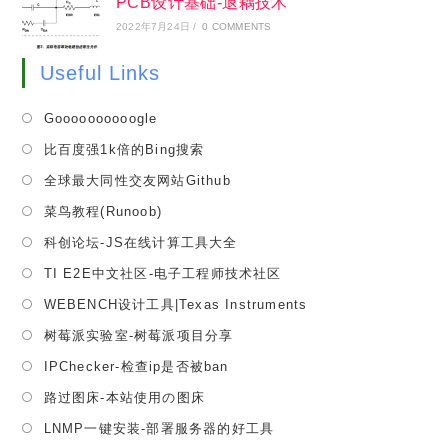
PCB设计基础-退耦技术
2022年7月24日
/
0 COMMENTS
Useful Links
Opens
Goooooooooogle
in
Opens
比百度强1k倍的Bing搜索
a
in
Opens
全球最大同性交友网站Github
new
a
in
tab
Opens
菜鸟教程(Runoob)
new
a
in
tab
Opens
科创论坛-JS在线计算工具大全
new
a
in
tab
Opens
TI E2E中文社区-电子工程师技术社区
new
a
in
tab
Opens
WEBENCH设计工具|Texas Instruments
new
a
in
tab
Opens
树莓派实验室-树莓派项目分享
new
a
in
tab
Opens
IPChecker-检查ip是否被ban
new
a
in
tab
Opens
路过图床-本站使用の图床
new
a
in
tab
Opens
LNMP一键安装-部署服务器的好工具
new
a
in