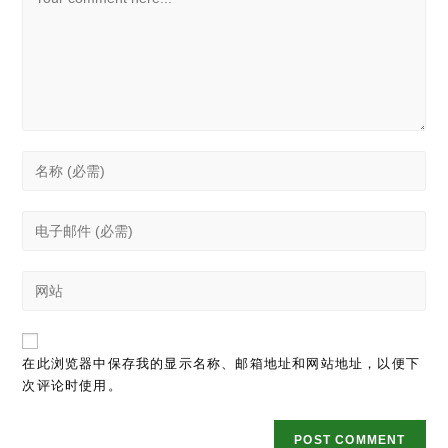
Enter
your
name
Enter
or
your
username
email
to
Enter
address
comment
your
to
website
comment
URL
在此浏览器中保存我的显示名称、邮箱地址和网站地址，以便下
(optional)
次评论时使用。