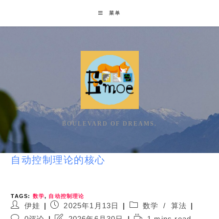
Skip
菜单
to
content
BOULEVARD OF DREAMS.
自动控制理论的核心
TAGS:
数学
,
自动控制理论
Post
Post
Post
伊娃
2025年1月13日
数学
/
算法
author:
published:
category:
Post
Post
Reading