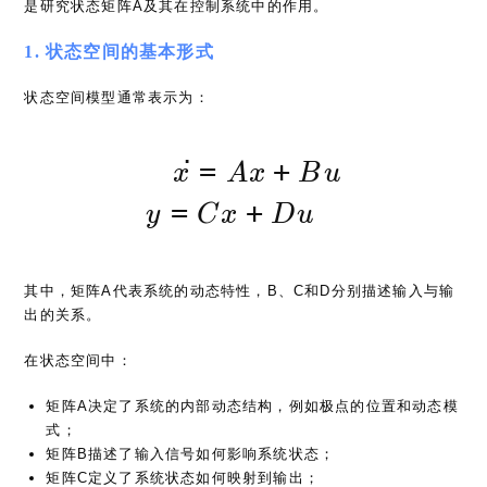
是研究状态矩阵A及其在控制系统中的作用。
1. 状态空间的基本形式
状态空间模型通常表示为：
˙
=
+
x
A
x
B
u
 \dot{x} = Ax + B
=
+
y
C
x
D
u
y = Cx + Du
其中，矩阵A代表系统的动态特性，B、C和D分别描述输入与输
出的关系。
在状态空间中：
矩阵A决定了系统的内部动态结构，例如极点的位置和动态模
式；
矩阵B描述了输入信号如何影响系统状态；
矩阵C定义了系统状态如何映射到输出；