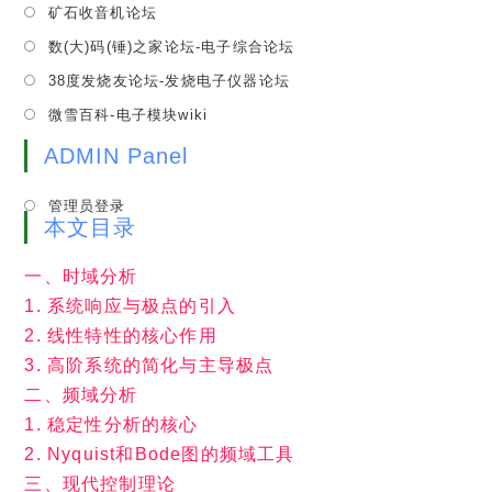
tab
Opens
矿石收音机论坛
new
a
in
tab
Opens
数(大)码(锤)之家论坛-电子综合论坛
new
a
in
tab
Opens
38度发烧友论坛-发烧电子仪器论坛
new
a
in
tab
Opens
微雪百科-电子模块wiki
new
a
in
tab
new
ADMIN Panel
a
tab
new
管理员登录
tab
本文目录
一、时域分析
1. 系统响应与极点的引入
2. 线性特性的核心作用
3. 高阶系统的简化与主导极点
二、频域分析
1. 稳定性分析的核心
2. Nyquist和Bode图的频域工具
三、现代控制理论