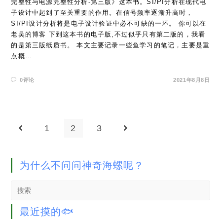
完整性与电源完整性分析-第三版》这本书。SI/PI分析在现代电
子设计中起到了至关重要的作用。在信号频率逐渐升高时，
SI/PI设计分析将是电子设计验证中必不可缺的一环。 你可以在
老吴的博客 下到这本书的电子版,不过似乎只有第二版的，我看
的是第三版纸质书。 本文主要记录一些鱼学习的笔记，主要是重
点概…
0评论
2021年8月8日
1
2
3
Go to the previous page
Go to the next page
为什么不问问神奇海螺呢？
Search
this
website
最近摸的🐟