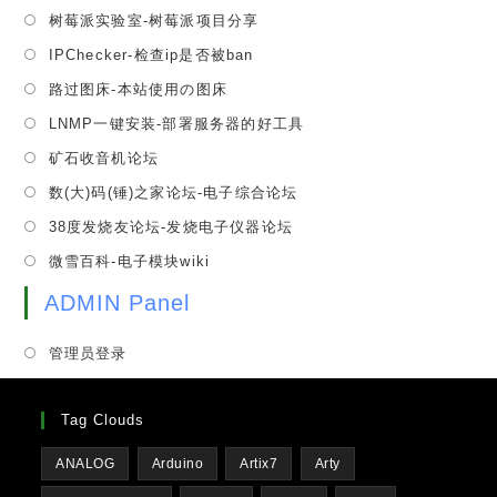
in
tab
Opens
树莓派实验室-树莓派项目分享
new
a
in
tab
Opens
IPChecker-检查ip是否被ban
new
a
in
tab
Opens
路过图床-本站使用の图床
new
a
in
tab
Opens
LNMP一键安装-部署服务器的好工具
new
a
in
tab
Opens
矿石收音机论坛
new
a
in
tab
Opens
数(大)码(锤)之家论坛-电子综合论坛
new
a
in
tab
Opens
38度发烧友论坛-发烧电子仪器论坛
new
a
in
tab
Opens
微雪百科-电子模块wiki
new
a
in
tab
new
ADMIN Panel
a
tab
new
管理员登录
tab
Tag Clouds
ANALOG
Arduino
Artix7
Arty