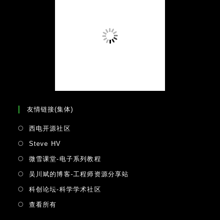
友情链接(集体)
Opens
西电开源社区
in
Opens
Steve HV
a
in
Opens
微雪课堂-电子系列教程
new
a
in
tab
Opens
吴川斌的博客-工程师资源分享站
new
a
in
tab
Opens
科创论坛-科学学术社区
new
a
in
tab
Opens
查看所有
new
a
in
tab