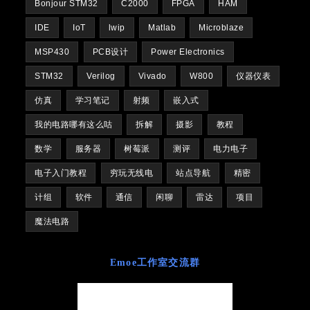
Bonjour STM32
C2000
FPGA
HAM
IDE
IoT
lwip
Matlab
Microblaze
MSP430
PCB设计
Power Electronics
STM32
Verilog
Vivado
W800
仪器仪表
仿真
学习笔记
射频
嵌入式
我的电路哪有这么咕
拆解
摄影
教程
数学
服务器
树莓派
测评
电力电子
电子入门教程
穷玩无线电
站点导航
精密
计组
软件
通信
闲聊
雷达
项目
魔法电路
Emoe工作室交流群