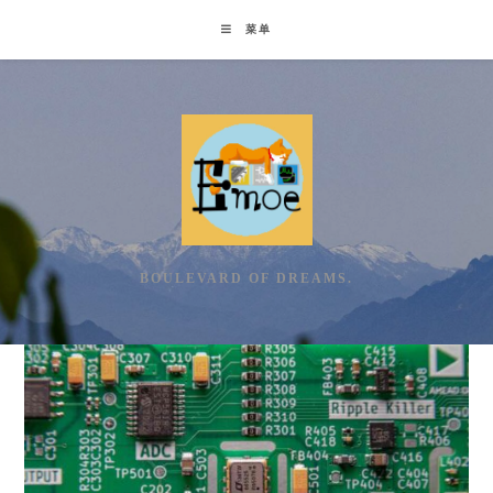
Skip
菜单
to
content
BOULEVARD OF DREAMS.