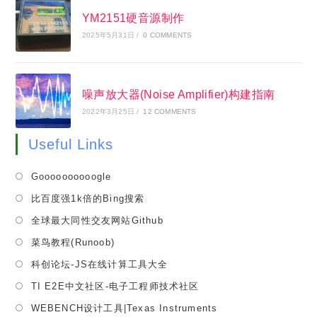
YM2151硬音源制作
2025年5月31日
/
0 COMMENTS
噪声放大器(Noise Amplifier)构建指南
2022年3月25日
/
12 COMMENTS
Useful Links
Opens
Goooooooooogle
in
Opens
比百度强1k倍的Bing搜索
a
in
Opens
全球最大同性交友网站Github
new
a
in
tab
Opens
菜鸟教程(Runoob)
new
a
in
tab
Opens
科创论坛-JS在线计算工具大全
new
a
in
tab
Opens
TI E2E中文社区-电子工程师技术社区
new
a
in
tab
Opens
WEBENCH设计工具|Texas Instruments
new
a