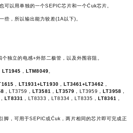
可以用单独的一个SEPIC芯片和一个Ćuk芯片。
些，所以输出能力较差(1A以下)。
四个独立的电感+外部二极管，以及外围容阻。
，
LT1945
，
LTM8049
。
T1615
，
LT1931+LT1930
，
LT3461+LT3462
，
58
，LT3759，
LT3581
，
LT3579
，LT3959，
LT3958
，
，
LT8331
，LT8333，LT8334，LT8335，
LT8361
，
馈引脚，可用于SEPIC或Ćuk，两片相同的芯片即可完成正