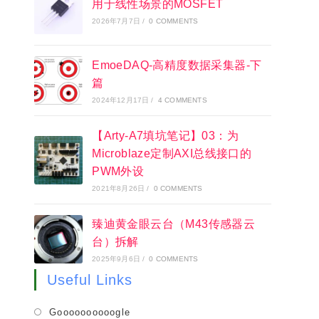
用于线性场景的MOSFET
2026年7月7日
/
0 COMMENTS
EmoeDAQ-高精度数据采集器-下
篇
2024年12月17日
/
4 COMMENTS
【Arty-A7填坑笔记】03：为
Microblaze定制AXI总线接口的
PWM外设
2021年8月26日
/
0 COMMENTS
臻迪黄金眼云台（M43传感器云
台）拆解
2025年9月6日
/
0 COMMENTS
Useful Links
Opens
Goooooooooogle