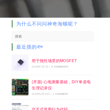
为什么不问问神奇海螺呢？
Search
this
website
最近摸的🐟
用于线性场景的MOSFET
2026年7月7日
/
0 COMMENTS
(开源) 心电测量基础，DIY单道电
生理记录仪
2026年4月15日
/
1 COMMENT
交互式意图行为代码