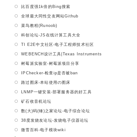
in
Opens
比百度强1k倍的Bing搜索
a
in
Opens
全球最大同性交友网站Github
new
a
in
tab
Opens
菜鸟教程(Runoob)
new
a
in
tab
Opens
科创论坛-JS在线计算工具大全
new
a
in
tab
Opens
TI E2E中文社区-电子工程师技术社区
new
a
in
tab
Opens
WEBENCH设计工具|Texas Instruments
new
a
in
tab
Opens
树莓派实验室-树莓派项目分享
new
a
in
tab
Opens
IPChecker-检查ip是否被ban
new
a
in
tab
Opens
路过图床-本站使用の图床
new
a
in
tab
Opens
LNMP一键安装-部署服务器的好工具
new
a
in
tab
Opens
矿石收音机论坛
new
a
in
tab
Opens
数(大)码(锤)之家论坛-电子综合论坛
new
a
in
tab
Opens
38度发烧友论坛-发烧电子仪器论坛
new
a
in
tab
Opens
微雪百科-电子模块wiki
new
a
in