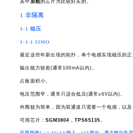
其中
加粗
的芯片为比较好买的。
1 非隔离
1-1 稳压
1-1-1 SIMO
最近这些年新出现的拓扑，单个电感实现稳压的正
输出能力较差(通常100mA以内)。
占板面积小。
电压范围窄，通常只适合低压(通常±6V以内)。
外围较为简单，因为双通道只需要一个电感，以及
可用芯片：
SGM3804
，
TPS65135
。
应用样例1：2.4V~5V输入，±5V输出，最大输出电