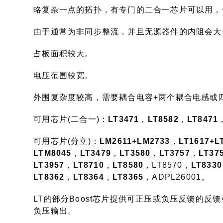
略复杂一点的拓扑，有专门的二合一芯片可以用，也
由于通常为非同步整流，并且无源器件的内阻会大一
占板面积较大。
电压范围较宽。
外围复杂度较高，需要耦合电容+两个耦合电感或
可用芯片(二合一)：
LT3471
，
LT8582
，
LT8471
可用芯片(分立)：
LM2611+LM2733
，
LT1617+L
LTM8045
，
LT3479
，
LT3580
，
LT3757
，
LT37
LT3957
，
LT8710
，
LT8580
，LT8570，
LT8330
LT8362
，
LT8364
，
LT8365
，ADPL26001。
LT的部分Boost芯片提供可正压或负压反馈的反
负压输出。