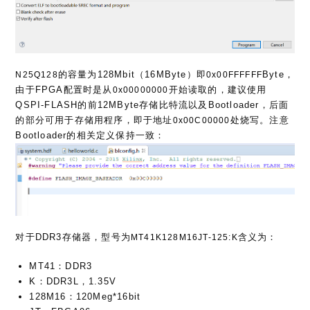
的容量为128Mbit（16MByte）即
Byte，
N25Q128
0x00FFFFFF
由于FPGA配置时是从
开始读取的，建议使用
0x00000000
QSPI-FLASH的前12MByte存储比特流以及Bootloader，后面
的部分可用于存储用程序，即于地址
处烧写。注意
0x00C00000
Bootloader的相关定义保持一致：
对于DDR3存储器，型号为
含义为：
MT41K128M16JT-125:K
MT41：DDR3
K：DDR3L，1.35V
128M16：120Meg*16bit