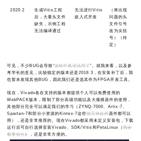
2020.2
生成Vitis工程
无法进行Vitis
（将出现
后，大量头文件
嵌入式开发
问题的头
缺失，示例工程
文件引号
无法编译通过
改为尖括
号）（待
定）
可见，不少BUG会导致“
这软件真没法用了
”。就我来看，以及参
考学长的意见，比较稳定的版本还是2018.3，在安装补丁后，我
也暂未发现其他BUG，因此我们还是选其作为FPGA开发工具。
现在，Vivado各在支持的版本都提供个人可以免费使用的
WebPACK版本，限制了部分高级功能以及大规模器件的使用，
其他部分完全可以满足我们的学习（ZYNQ-7000、Artix-7、
Spartan-7和部分小资源的Kintex-7这些
能买得起的
器件都可以
用），还是非常推荐的。现在Vivado都采用未定义安装包，下载
运行后可自行选择安装Vivado、SDK/Vitis和PetaLinux（
我全
都要也行
），还是非常方便的。