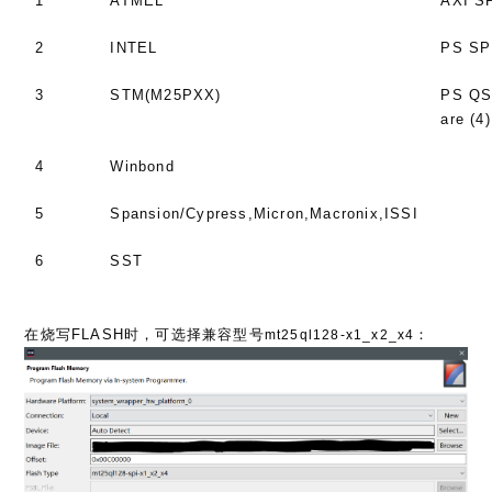
1
ATMEL
AXI S
2
INTEL
PS SP
3
STM(M25PXX)
PS QSP
are (4)
4
Winbond
5
Spansion/Cypress,Micron,Macronix,ISSI
6
SST
在烧写FLASH时，可选择兼容型号
：
mt25ql128-x1_x2_x4