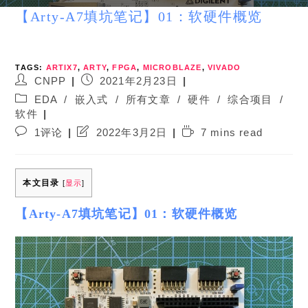
【Arty-A7填坑笔记】01：软硬件概览
TAGS:
ARTIX7
,
ARTY
,
FPGA
,
MICROBLAZE
,
VIVADO
Post
Post
CNPP
2021年2月23日
author:
published:
Post
EDA
/
嵌入式
/
所有文章
/
硬件
/
综合项目
/
category:
软件
Post
Post
Reading
1评论
2022年3月2日
7 mins read
comments:
last
time:
modified:
本文目录
[
显示
]
【Arty-A7填坑笔记】01：软硬件概览