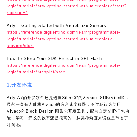
logic/tutorials/arty-getting-started-with-microblaze/start?
redirect=1
Arty – Getting Started with Microblaze Servers:
https://reference.digilentinc.com/learn/programmable-
logic/tutorials/arty-getting-started-with-microblaze-
servers/start
How To Store Your SDK Project in SPI Flash:
https://reference.digilentinc.com/learn/programmable-
logic/tutorials/htsspisf/start
1.开发环境
Arty-A7的开发软件还是选择Xilinx家的Vivado+SDK/Vitis啦，
虽然一直有人吐槽Vivado的综合速度很慢，不过我认为使用
Vivado的Block Design 图形化开发工具，配合自定义IP打包功
能，学习、开发的效率还是很高的，从某种角度来说也是节省了
时间吧。