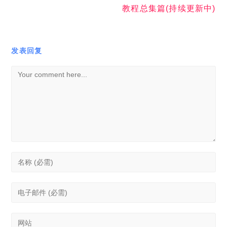
教程总集篇(持续更新中)
发表回复
Comment
Enter
your
name
Enter
or
your
username
email
to
Enter
address