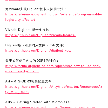
为Vivado安装Digilent板卡支持的方法：
https://reference.digilentinc.com/reference/programmable-
logic/arty-a7/start
Vivado Digilent 板卡支持包
https://github.com/Digilent/vivado-boards/
Digilent板卡引脚约束文件（.xdc文件）：
https://github.com/Digilent/digilent-xdc/
关于如何使用Arty的DDR3的讨论：
https://forum.digilentinc.com/topic/8992-how-to-use-ddr3-
on-xilinx-arty-board/
Arty-MIG-DDR3相关配置文件：
https://github.com/Digilent/Arty/tree/master/Resources/Ar
ty_MIG_DDR3
Arty – Getting Started with Microblaze:
https://reference.digilentinc.com/learn/programmable-