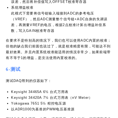
此模式下需要将信号链输入端接到ADC的参考电压
（VREF），然后ADC测量整个信号链+ADC自身的失调误
差，再测量VREF的电压，根据2点校准计算出增益补偿系
数，写入GAIN校准寄存器
在要求不是特别高的情况下，我们也可以使用ADC内置的校准；
但他的缺点我们前面也说过了，就是校准精度有限，可能达不到
最好效果。并且内置系统校准能适用的情况非常少，如果前端带
有不等于1的增益，是没法使用内置校准的。
6-测试
测试DAQ用到的仪器如下：
Keysight 34465A 6½ 台式万用表
Keysight 34420A 7½ 台式万用表（nV Meter）
Yokogawa 7651 5½ 程控电压源
以ADR1000为基准的PWM电压基准源
测试分为几个项目，由于🐟没有温箱，没办法做一些温漂和老化
测试，所以只能测一些基础的内容…等以后有钱了买个温箱补测