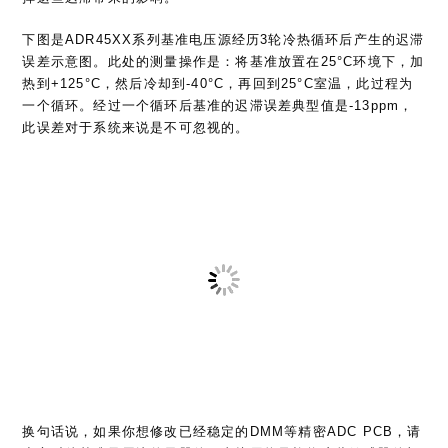
下图是ADR45XX系列基准电压源经历3轮冷热循环后产生的迟滞
误差示意图。此处的测量操作是：将基准放置在25°C环境下，加
热到+125°C，然后冷却到-40°C，再回到25°C室温，此过程为
一个循环。经过一个循环后基准的迟滞误差典型值是-13ppm，
此误差对于系统来说是不可忽视的。
换句话说，如果你想修改已经稳定的DMM等精密ADC PCB，请
小心对待基准及周边的元器件，直接用热风枪将这些敏感器件加
热到高温，再自然冷却到室温，会导致基准经受热循环，产生迟