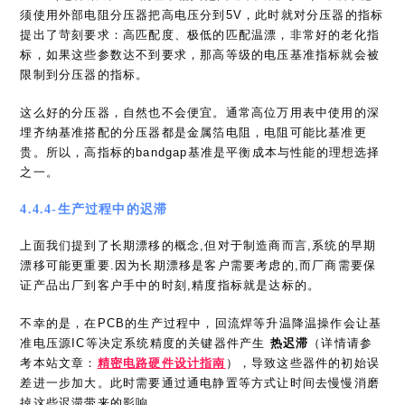
须使用外部电阻分压器把高电压分到5V，此时就对分压器的指标
提出了苛刻要求：高匹配度、极低的匹配温漂，非常好的老化指
标，如果这些参数达不到要求，那高等级的电压基准指标就会被
限制到分压器的指标。
这么好的分压器，自然也不会便宜。通常高位万用表中使用的深
埋齐纳基准搭配的分压器都是金属箔电阻，电阻可能比基准更
贵。所以，高指标的bandgap基准是平衡成本与性能的理想选择
之一。
4.4.4-生产过程中的迟滞
上面我们提到了长期漂移的概念,但对于制造商而言,系统的早期
漂移可能更重要.因为长期漂移是客户需要考虑的,而厂商需要保
证产品出厂到客户手中的时刻,精度指标就是达标的。
不幸的是，在PCB的生产过程中，回流焊等升温降温操作会让基
准电压源IC等决定系统精度的关键器件产生
热迟滞
（详情请参
考本站文章：
精密电路硬件设计指南
），导致这些器件的初始误
差进一步加大。此时需要通过通电静置等方式让时间去慢慢消磨
掉这些迟滞带来的影响。