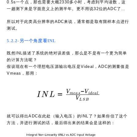
所以对于此类高分辨率的ADC来说，通常都是取有限样本点进行
测试。
5.2.2-另一个角度看INL
既然INL描述了系统的绝对误差值，那么是不是有一个更为简单
的计算方法呢？
假设现在有一个理想电压源输出电压是Videal，ADC的测量值是
Vmeas，那用：
−
INL = {V_{meas} - V
=
V
V
I
N
L
m
e
a
s
i
d
e
a
l
V
L
S
B
就可以得出ADC在此处（输入电压）的INL了？如果你信了这个
方法，并进行测试的话，最后得出来的结果会是这样的：