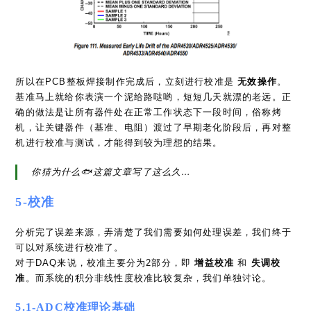
所以在PCB整板焊接制作完成后，立刻进行校准是
无效操作
。
基准马上就给你表演一个泥给路哒哟，短短几天就漂的老远。正
确的做法是让所有器件处在正常工作状态下一段时间，俗称烤
机，让关键器件（基准、电阻）渡过了早期老化阶段后，再对整
机进行校准与测试，才能得到较为理想的结果。
你猜为什么🐟这篇文章写了这么久…
5-校准
分析完了误差来源，弄清楚了我们需要如何处理误差，我们终于
可以对系统进行校准了。
对于DAQ来说，校准主要分为2部分，即
增益校准
和
失调校
准
。而系统的积分非线性度校准比较复杂，我们单独讨论。
5.1-ADC校准理论基础
理想的N位ADC无增益和失调误差，即——输入0V电压，他吐的