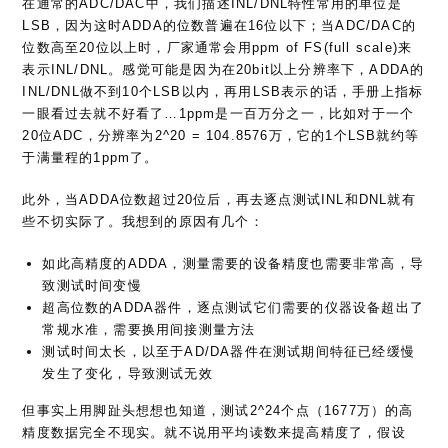
位数高至20位以上时，厂家通常会用ppm of FS(full scale)来
表示INL/DNL。感觉可能是因为在20bit以上分辨率下，ADDA的
INL/DNL做不到10个LSB以内，再用LSB表示的话，手册上指标
一眼看过去就不好看了…1ppm是一百万分之一，比如对于一个
20位ADC，分辨率为2^20 = 104.8576万，它的1个LSB就约等
于满量程的1ppm了。
此外，当ADDA位数超过20位后，再去逐点测试INL和DNL就有
些不切实际了。我想到的原因有几个：
如此高精度的ADDA，测量需要的设备精度也需要非常高，导
致测试时间变慢
超高位数的ADDA器件，逐点测试它们需要的仪器设备超出了
常规水准，需要换用间接测量方法
测试时间太长，以至于AD/DA器件在测试期间特征已经缓慢
发生了变化，导致测试无效
但事实上用脚趾头想想也知道，测试2^24个点（1677万）的高
精度数据完全不现实。就不说用平均读数来提高精度了，假设
0.5s一个点，那也需要大概2330多小时，考虑到平均读数，这
一趟测下来是字面意义上的测半年。更不用说32位的ADC了…