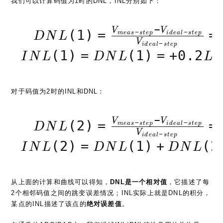
−
DNL(1) ={V_{meas-step}
V
V
(
1
)
=
=
−
−
m
e
a
s
s
t
e
p
i
d
e
a
l
s
t
e
p
D
N
L
V
−
i
d
e
a
l
s
t
e
p
(
1
)
=
(
1
)
=
+
0
.
2
I
N
L
D
N
L
L
S
对于码值为2时的INL和DNL：
−
DNL(2) ={V_{meas-step}
V
V
(
2
)
=
=
−
−
m
e
a
s
s
t
e
p
i
d
e
a
l
s
t
e
p
D
N
L
V
−
i
d
e
a
l
s
t
e
p
(
2
)
=
(
1
)
+
(
2
I
N
L
D
N
L
D
N
L
从上面的计算和曲线可以得知，
DNL是一个相对值
，它描述了每
2个相邻码值之间的跳变误差情况；INL实际上就是DNL的积分，
某点的INL描述了该点的
绝对误差值
。
在通常的ADC/DAC中，我们描述INL/DNL特性常用的单位是
LSB，因为这时ADDA的位数普遍在16位以下；当ADC/DAC的