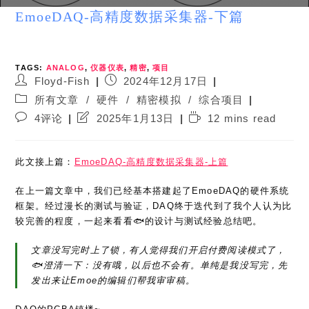
EmoeDAQ-高精度数据采集器-下篇
TAGS:
ANALOG
,
仪器仪表
,
精密
,
项目
Post
Post
Floyd-Fish
2024年12月17日
author:
published:
Post
所有文章
/
硬件
/
精密模拟
/
综合项目
category:
Post
Post
Reading
4评论
2025年1月13日
12 mins read
comments:
last
time:
modified:
此文接上篇：
EmoeDAQ-高精度数据采集器-上篇
在上一篇文章中，我们已经基本搭建起了EmoeDAQ的硬件系统
框架。经过漫长的测试与验证，DAQ终于迭代到了我个人认为比
较完善的程度，一起来看看🐟的设计与测试经验总结吧。
文章没写完时上了锁，有人觉得我们开启付费阅读模式了，
🐟澄清一下：没有哦，以后也不会有。单纯是我没写完，先
发出来让Emoe的编辑们帮我审审稿。