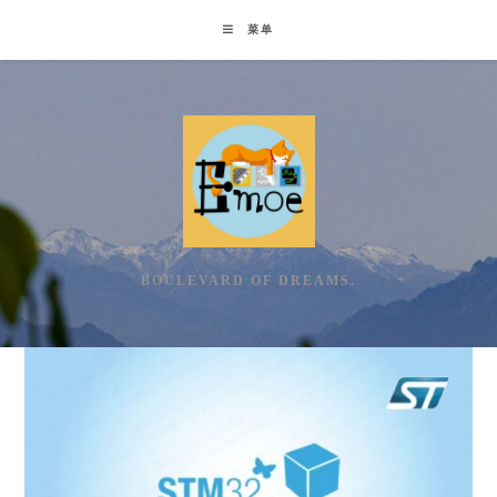
Skip
菜单
to
content
BOULEVARD OF DREAMS.