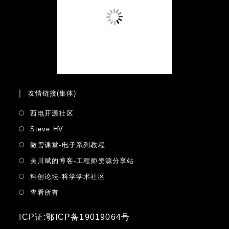
友情链接(集体)
Opens
西电开源社区
in
Opens
Steve HV
a
in
Opens
微雪课堂-电子系列教程
new
a
in
tab
Opens
吴川斌的博客-工程师资源分享站
new
a
in
tab
Opens
科创论坛-科学学术社区
new
a
in
tab
Opens
查看所有
new
a
in
tab
new
a
ICP证:鄂ICP备19019064号
tab
new