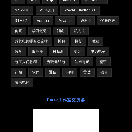
MSP430
PCB设计
Power Electronics
STM32
Verilog
Vivado
W800
仪器仪表
仿真
学习笔记
射频
嵌入式
我的电路哪有这么咕
拆解
摄影
教程
数学
服务器
树莓派
测评
电力电子
电子入门教程
穷玩无线电
站点导航
精密
计组
软件
通信
闲聊
雷达
项目
魔法电路
Emoe工作室交流群