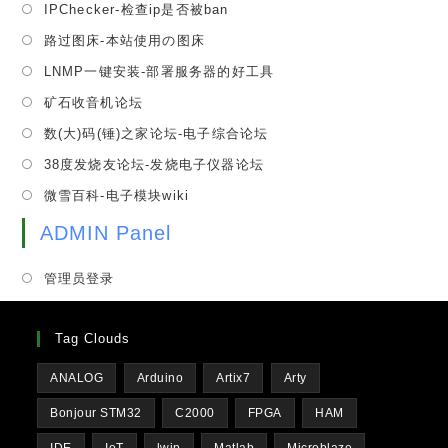
tab
Opens
IPChecker-检查ip是否被ban
new
a
in
tab
Opens
路过图床-本站使用の图床
new
a
in
tab
Opens
LNMP一键安装-部署服务器的好工具
new
a
in
tab
Opens
矿石收音机论坛
new
a
in
tab
Opens
数(大)码(锤)之家论坛-电子综合论坛
new
a
in
tab
Opens
38度发烧友论坛-发烧电子仪器论坛
new
a
in
tab
Opens
微雪百科-电子模块wiki
new
a
in
tab
new
ADMIN Panel
a
tab
new
管理员登录
tab
Tag Clouds
ANALOG
Arduino
Artix7
Arty
Bonjour STM32
C2000
FPGA
HAM
IDE
IoT
lwip
Matlab
Microblaze