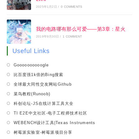
2025年1月2日
/
0 COMMENTS
我的电路哪有那么可爱——第3章：星火
2019年9月30日
/
1 COMMENT
Useful Links
Opens
Goooooooooogle
in
Opens
比百度强1k倍的Bing搜索
a
in
Opens
全球最大同性交友网站Github
new
a
in
tab
Opens
菜鸟教程(Runoob)
new
a
in
tab
Opens
科创论坛-JS在线计算工具大全
new
a
in
tab
Opens
TI E2E中文社区-电子工程师技术社区
new
a
in
tab
Opens
WEBENCH设计工具|Texas Instruments
new
a
in
tab
Opens
树莓派实验室-树莓派项目分享
new
a
in