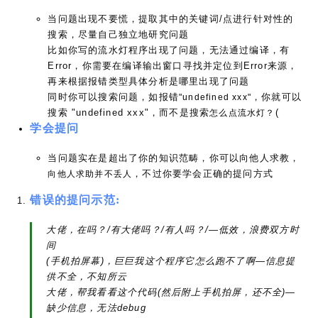
当问题出现不要慌，提取其中的关键词/点进行针对性的
搜索，尽量自己独立地研究问题
比如你写的流水灯程序出现了问题，无法通过编译，有
Error，你需要在编译输出窗口寻找并定位到Error来源，
再来根据报错类型具体分析是哪里出现了问题
同时你可以搜索问题，如报错
，你就可以
"undefined xxx"
搜索 "undefined xxx"，而不是搜索
(
怎么点流水灯？
学会提问
当问题实在是超出了你的知识范畴，你可以向他人求教，
，不过你要学会正确的提问方式
向他人求助并不丢人
错误的提问示范:
大佬，在吗？/有大佬吗？/有人吗？/—低效，浪费双方时
间
(手机拍屏幕)，巨巨我这个程序它怎么跑不了啊—信息提
供不全，不知所云
大佬，帮我看看这个代码(然后附上手机拍屏，还不全)—
缺少信息，无法debug