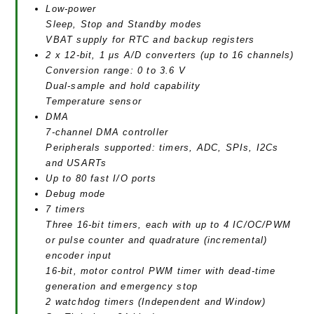
Low-power
Sleep, Stop and Standby modes
VBAT supply for RTC and backup registers
2 x 12-bit, 1 μs A/D converters (up to 16 channels)
Conversion range: 0 to 3.6 V
Dual-sample and hold capability
Temperature sensor
DMA
7-channel DMA controller
Peripherals supported: timers, ADC, SPIs, I2Cs
and USARTs
Up to 80 fast I/O ports
Debug mode
7 timers
Three 16-bit timers, each with up to 4 IC/OC/PWM
or pulse counter and quadrature (incremental)
encoder input
16-bit, motor control PWM timer with dead-time
generation and emergency stop
2 watchdog timers (Independent and Window)