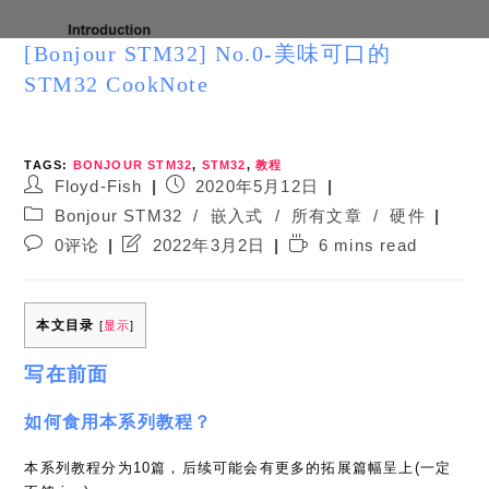
[Bonjour STM32] No.0-美味可口的
STM32 CookNote
TAGS:
BONJOUR STM32
,
STM32
,
教程
Post
Post
Floyd-Fish
2020年5月12日
author:
published:
Post
Bonjour STM32
/
嵌入式
/
所有文章
/
硬件
category:
Post
Post
Reading
0评论
2022年3月2日
6 mins read
comments:
last
time:
modified:
本文目录
[
显示
]
写在前面
如何食用本系列教程？
本系列教程分为10篇，后续可能会有更多的拓展篇幅呈上(一定