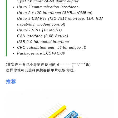
SysTick timer 24-bit downcounter
Up to 9 communication interfaces
Up to 2 x I2C interfaces (SMBus/PMBus)
Up to 3 USARTs (ISO 7816 interface, LIN, IrDA
capability, modem control)
Up to 2 SPIs (18 Mbit/s)
CAN interface (2.0B Active)
USB 2.0 full-speed interface
CRC calculation unit, 96-bit unique ID
Packages are ECOPACK®
(其实你不看也不影响你使用的 d=====(￣▽￣*)b)
这样你就可以选择你想要的单片机型号啦。
推荐