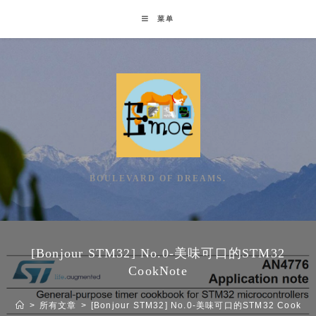
Skip
菜单
to
content
BOULEVARD OF DREAMS.
[Bonjour STM32] No.0-美味可口的STM32
CookNote
>
所有文章
>
[Bonjour STM32] No.0-美味可口的STM32 CookNo