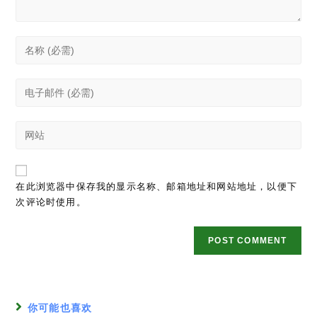
Enter
your
name
Enter
or
your
username
email
to
Enter
address
comment
your
to
website
comment
URL
在此浏览器中保存我的显示名称、邮箱地址和网站地址，以便下
(optional)
次评论时使用。
你可能也喜欢