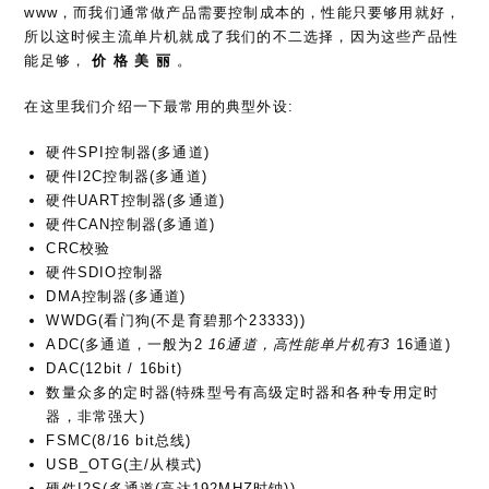
www，而我们通常做产品需要控制成本的，性能只要够用就好，
所以这时候主流单片机就成了我们的不二选择，因为这些产品性
能足够，
价 格 美 丽
。
在这里我们介绍一下最常用的典型外设:
硬件SPI控制器(多通道)
硬件I2C控制器(多通道)
硬件UART控制器(多通道)
硬件CAN控制器(多通道)
CRC校验
硬件SDIO控制器
DMA控制器(多通道)
WWDG(看门狗(不是育碧那个23333))
ADC(多通道，一般为2
16通道，高性能单片机有3
16通道)
DAC(12bit / 16bit)
数量众多的定时器(特殊型号有高级定时器和各种专用定时
器，非常强大)
FSMC(8/16 bit总线)
USB_OTG(主/从模式)
硬件I2S(多通道(高达192MHZ时钟))