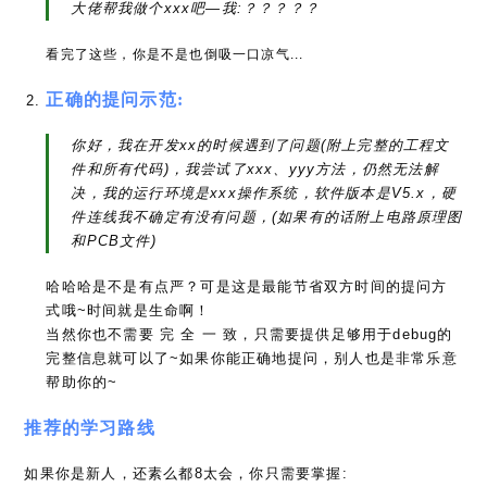
大佬帮我做个xxx吧—我:？？？？？
看完了这些，你是不是也倒吸一口凉气...
正确的提问示范:
你好，我在开发xx的时候遇到了问题(附上完整的工程文
件和所有代码)，我尝试了xxx、yyy方法，仍然无法解
决，我的运行环境是xxx操作系统，软件版本是V5.x，硬
件连线我不确定有没有问题，(如果有的话附上电路原理图
和PCB文件)
哈哈哈是不是有点严？可是这是最能节省双方时间的提问方
式哦~时间就是生命啊！
当然你也不需要 完 全 一 致，只需要提供足够用于debug的
完整信息就可以了~如果你能正确地提问，别人也是非常乐意
帮助你的~
推荐的学习路线
如果你是新人，还素么都8太会，你只需要掌握: