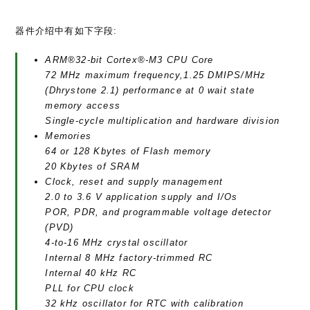
器件介绍中有如下字段:
ARM®32-bit Cortex®-M3 CPU Core
72 MHz maximum frequency,1.25 DMIPS/MHz
(Dhrystone 2.1) performance at 0 wait state
memory access
Single-cycle multiplication and hardware division
Memories
64 or 128 Kbytes of Flash memory
20 Kbytes of SRAM
Clock, reset and supply management
2.0 to 3.6 V application supply and I/Os
POR, PDR, and programmable voltage detector
(PVD)
4-to-16 MHz crystal oscillator
Internal 8 MHz factory-trimmed RC
Internal 40 kHz RC
PLL for CPU clock
32 kHz oscillator for RTC with calibration