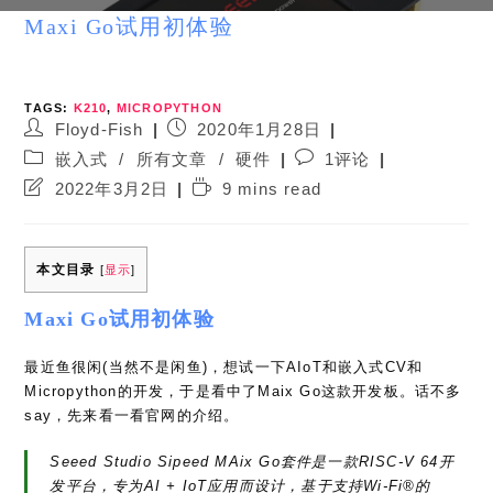
Maxi Go试用初体验
TAGS:
K210
,
MICROPYTHON
Post
Post
Floyd-Fish
2020年1月28日
author:
published:
Post
Post
嵌入式
/
所有文章
/
硬件
1评论
category:
comments:
Post
Reading
2022年3月2日
9 mins read
last
time:
modified:
本文目录
[
显示
]
Maxi Go试用初体验
最近鱼很闲(当然不是闲鱼)，想试一下AIoT和嵌入式CV和
Micropython的开发，于是看中了Maix Go这款开发板。话不多
say，先来看一看官网的介绍。
Seeed Studio Sipeed MAix Go套件是一款RISC-V 64开
发平台，专为AI + IoT应用而设计，基于支持Wi-Fi®的