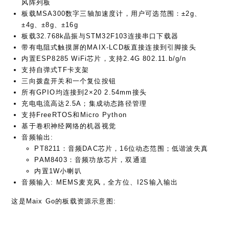
风阵列板
板载MSA300数字三轴加速度计，用户可选范围：±2g、
±4g、±8g、±16g
板载32.768k晶振与STM32F103连接串口下载器
带有电阻式触摸屏的MAIX-LCD板直接连接到引脚接头
内置ESP8285 WiFi芯片，支持2.4G 802.11.b/g/n
支持自弹式TF卡支架
三向拨盘开关和一个复位按钮
所有GPIO均连接到2×20 2.54mm接头
充电电流高达2.5A；集成动态路径管理
支持FreeRTOS和Micro Python
基于卷积神经网络的机器视觉
音频输出:
PT8211：音频DAC芯片，16位动态范围；低谐波失真
PAM8403：音频功放芯片，双通道
内置1W小喇叭
音频输入: MEMS麦克风，全方位、I2S输入输出
这是Maix Go的板载资源示意图: