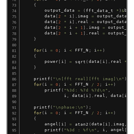
{
        output_data 
=
(
fft_data_t
*
)
&
buf
        data
[
2
*
 i
]
.
imag 
=
 output_data
->
        data
[
2
*
 i
]
.
real 
=
 output_data
->
        data
[
2
*
 i 
+
1
]
.
imag 
=
 output_da
        data
[
2
*
 i 
+
1
]
.
real 
=
 output_da
}
for
(
i 
=
0
;
 i 
<
 FFT_N
;
 i
++
)
{
        power
[
i
]
=
sqrt
(
data
[
i
]
.
real 
*
 d
}
printf
(
"\n[fft real][fft imag]\n"
)
;
for
(
i 
=
0
;
 i 
<
 FFT_N 
/
2
;
 i
++
)
printf
(
"%3d: %7d %7d\n"
,
               i
,
 data
[
i
]
.
real
,
 data
[
i
]
.
printf
(
"\nphase:\n"
)
;
for
(
i 
=
0
;
 i 
<
 FFT_N 
/
2
;
 i
++
)
{
        angel
[
i
]
=
atan2
(
data
[
i
]
.
imag
,
 d
printf
(
"%3d : %f\n"
,
 i
,
 angel
[
i
]