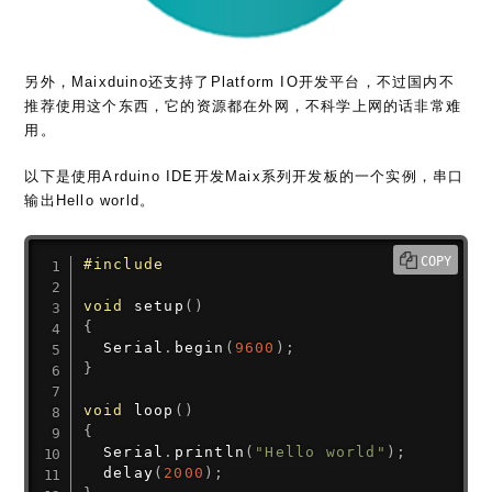
另外，Maixduino还支持了Platform IO开发平台，不过国内不
推荐使用这个东西，它的资源都在外网，不科学上网的话非常难
用。
以下是使用Arduino IDE开发Maix系列开发板的一个实例，串口
输出Hello world。
COPY
#
include
void
setup
(
)
{
  Serial
.
begin
(
9600
)
;
}
void
loop
(
)
{
  Serial
.
println
(
"Hello world"
)
;
delay
(
2000
)
;