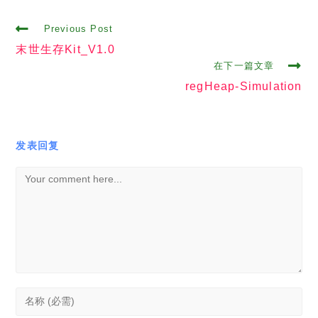
Read
Previous Post
more
末世生存Kit_V1.0
articles
在下一篇文章
regHeap-Simulation
发表回复
Comment
Enter
your