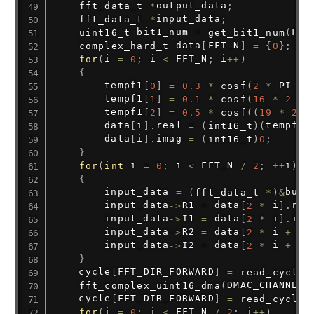
fft_data_t
*
output_data
;
fft_data_t
*
input_data
;
uint16_t
 bit1_num 
=
get_bit1_num
(
FFT
complex_hard_t
 data
[
FFT_N
]
=
{
0
}
;
for
(
i 
=
0
;
 i 
<
 FFT_N
;
 i
++
)
{
        tempf1
[
0
]
=
0.3
*
cosf
(
2
*
 PI 
*
 
        tempf1
[
1
]
=
0.1
*
cosf
(
16
*
2
*
 
        tempf1
[
2
]
=
0.5
*
cosf
(
(
19
*
2
*
        data
[
i
]
.
real 
=
(
int16_t
)
(
tempf1
[
        data
[
i
]
.
imag 
=
(
int16_t
)
0
;
}
for
(
int
 i 
=
0
;
 i 
<
 FFT_N 
/
2
;
++
i
)
{
        input_data 
=
(
fft_data_t
*
)
&
buff
        input_data
->
R1 
=
 data
[
2
*
 i
]
.
rea
        input_data
->
I1 
=
 data
[
2
*
 i
]
.
ima
        input_data
->
R2 
=
 data
[
2
*
 i 
+
1
]
        input_data
->
I2 
=
 data
[
2
*
 i 
+
1
]
}
    cycle
[
FFT_DIR_FORWARD
]
=
read_cycle
(
fft_complex_uint16_dma
(
DMAC_CHANNEL0
    cycle
[
FFT_DIR_FORWARD
]
=
read_cycle
(
for
(
i 
=
0
;
 i 
<
 FFT_N 
/
2
;
 i
++
)