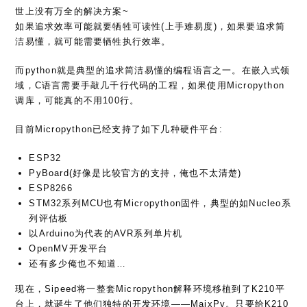
世上没有万全的解决方案~
如果追求效率可能就要牺牲可读性(上手难易度)，如果要追求简
洁易懂，就可能需要牺牲执行效率。
而python就是典型的追求简洁易懂的编程语言之一。在嵌入式领
域，C语言需要手敲几千行代码的工程，如果使用Micropython
调库，可能真的不用100行。
目前Micropython已经支持了如下几种硬件平台:
ESP32
PyBoard(好像是比较官方的支持，俺也不太清楚)
ESP8266
STM32系列MCU也有Micropython固件，典型的如Nucleo系
列评估板
以Arduino为代表的AVR系列单片机
OpenMV开发平台
还有多少俺也不知道…
现在，Sipeed将一整套Micropython解释环境移植到了K210平
台上，就诞生了他们独特的开发环境——MaixPy。只要给K210