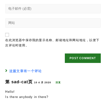
name
Enter
or
your
username
email
to
Enter
address
comment
your
to
website
comment
URL
在此浏览器中保存我的显示名称、邮箱地址和网站地址，以便下
(optional)
次评论时使用。
这篇文章有一个评论
第 sad-cat页
10 4 月 2020
回复
Hello!
Is there anybody in there?