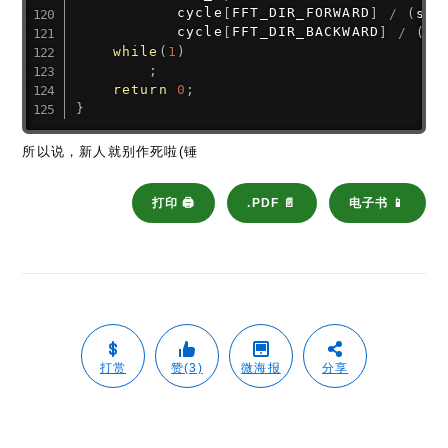
           cycle
[
FFT_DIR_FORWARD
]
/
(
sys
           cycle
[
FFT_DIR_BACKWARD
]
/
(
sy
while
(
1
)
;
return
0
;
}
所以说，新人就别作死啦(锤
打印 🖨
.PDF 📄
电子书 📱
打赏
赞(3)
微海报
分享