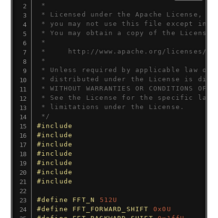
 *

 * Licensed under the Apache License, Ver
 * you may not use this file except in co
 * You may obtain a copy of the License a
 *

 *     http://www.apache.org/licenses/LIC
 *

 * Unless required by applicable law or a
 * distributed under the License is distr
 * WITHOUT WARRANTIES OR CONDITIONS OF AN
 * See the License for the specific langu
 * limitations under the License.

 */
#
include
#
include
#
include
#
include
#
include
#
include
#
include
#
define
FFT_N
512U
#
define
FFT_FORWARD_SHIFT
0x0U
#
define
FFT_BACKWARD_SHIFT
0x1ffU