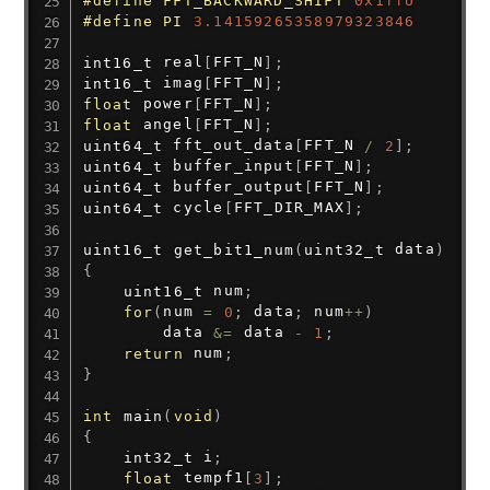
#
define
PI
3.14159265358979323846
int16_t
 real
[
FFT_N
]
;
int16_t
 imag
[
FFT_N
]
;
float
 power
[
FFT_N
]
;
float
 angel
[
FFT_N
]
;
uint64_t
 fft_out_data
[
FFT_N 
/
2
]
;
uint64_t
 buffer_input
[
FFT_N
]
;
uint64_t
 buffer_output
[
FFT_N
]
;
uint64_t
 cycle
[
FFT_DIR_MAX
]
;
uint16_t
get_bit1_num
(
uint32_t
 data
)
{
uint16_t
 num
;
for
(
num 
=
0
;
 data
;
 num
++
)
        data 
&=
 data 
-
1
;
return
 num
;
}
int
main
(
void
)
{
int32_t
 i
;
float
 tempf1
[
3
]
;