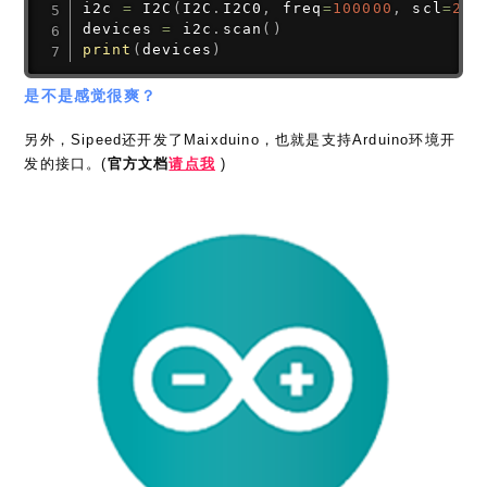
i2c 
=
 I2C
(
I2C
.
I2C0
,
 freq
=
100000
,
 scl
=
28
,
devices 
=
 i2c
.
scan
(
)
print
(
devices
)
是不是感觉很爽？
另外，Sipeed还开发了Maixduino，也就是支持Arduino环境开
发的接口。(
官方文档
请点我
)