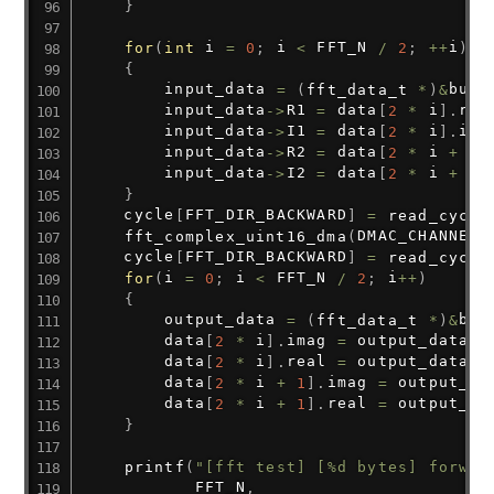
}
for
(
int
 i 
=
0
;
 i 
<
 FFT_N 
/
2
;
++
i
)
{
        input_data 
=
(
fft_data_t
*
)
&
buff
        input_data
->
R1 
=
 data
[
2
*
 i
]
.
rea
        input_data
->
I1 
=
 data
[
2
*
 i
]
.
ima
        input_data
->
R2 
=
 data
[
2
*
 i 
+
1
]
        input_data
->
I2 
=
 data
[
2
*
 i 
+
1
]
}
    cycle
[
FFT_DIR_BACKWARD
]
=
read_cycle
fft_complex_uint16_dma
(
DMAC_CHANNEL0
    cycle
[
FFT_DIR_BACKWARD
]
=
read_cycle
for
(
i 
=
0
;
 i 
<
 FFT_N 
/
2
;
 i
++
)
{
        output_data 
=
(
fft_data_t
*
)
&
buf
        data
[
2
*
 i
]
.
imag 
=
 output_data
->
        data
[
2
*
 i
]
.
real 
=
 output_data
->
        data
[
2
*
 i 
+
1
]
.
imag 
=
 output_da
        data
[
2
*
 i 
+
1
]
.
real 
=
 output_da
}
printf
(
"[fft test] [%d bytes] forwar
           FFT_N
,