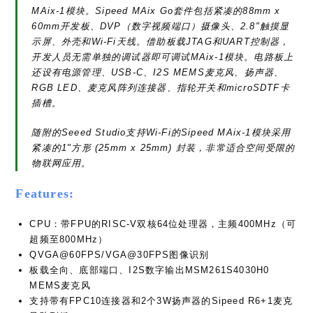
MAix-1模块。Sipeed MAix Go套件包括紧凑的88mm x
60mm开发板、DVP（数字视频端口）摄像头、2.8"触摸显
示屏、外壳和Wi-Fi天线。借助板载JTAG和UART控制器，
开发人员无需单独的调试器即可调试MAix-1模块。电路板上
还设有电源管理、USB-C、I2S MEMS麦克风、扬声器、
RGB LED、麦克风阵列连接器、指轮开关和microSDTF卡
插槽。
随附的Seeed Studio支持Wi-Fi的Sipeed MAix-1模块采用
紧凑的1"方形 (25mm x 25mm) 封装，非常适合空间受限的
物联网应用。
Features:
CPU：带FPU的RISC-V双核64位处理器，主频400MHz（可
超频至800MHz）
QVGA@60FPS/VGA@30FPS图像识别
板载全向、底部端口、I2S数字输出MSM261S4030H0
MEMS麦克风
支持带有FPC10连接器和2个3W扬声器的Sipeed R6+1麦克