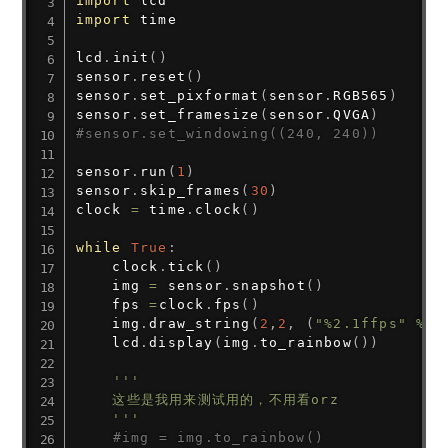
import
import
 time

lcd
.
init
(
)
sensor
.
reset
(
)
sensor
.
set_pixformat
(
sensor
.
RGB565
)
sensor
.
set_framesize
(
sensor
.
QVGA
)
#sensor.set_windowing((240, 240))
sensor
.
run
(
1
)
sensor
.
skip_frames
(
30
)
clock 
=
 time
.
clock
(
)
while
True
:
    clock
.
tick
(
)
    img 
=
 sensor
.
snapshot
(
)
    fps 
=
clock
.
fps
(
)
    img
.
draw_string
(
2
,
2
,
(
"%2.1ffps"
%
(
f
    lcd
.
display
(
img
.
to_rainbow
(
)
)
'''

    这些是我用来测试用的，不用看orz

    '''
#img = img.to_rainbow()