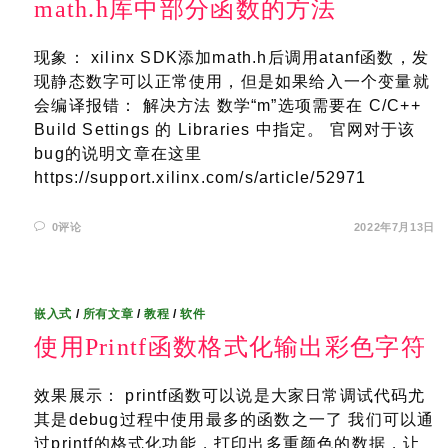
math.h库中部分函数的方法
现象： xilinx SDK添加math.h后调用atanf函数，发
现静态数字可以正常使用，但是如果给入一个变量就
会编译报错： 解决方法 数学“m”选项需要在 C/C++
Build Settings 的 Libraries 中指定。 官网对于该
bug的说明文章在这里
https://support.xilinx.com/s/article/52971
0评论
2022年7月13日
嵌入式
/
所有文章
/
教程
/
软件
使用Printf函数格式化输出彩色字符
效果展示： printf函数可以说是大家日常调试代码尤
其是debug过程中使用最多的函数之一了 我们可以通
过printf的格式化功能，打印出多重颜色的数据，让