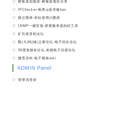
tab
Opens
树莓派实验室-树莓派项目分享
new
a
in
tab
Opens
IPChecker-检查ip是否被ban
new
a
in
tab
Opens
路过图床-本站使用の图床
new
a
in
tab
Opens
LNMP一键安装-部署服务器的好工具
new
a
in
tab
Opens
矿石收音机论坛
new
a
in
tab
Opens
数(大)码(锤)之家论坛-电子综合论坛
new
a
in
tab
Opens
38度发烧友论坛-发烧电子仪器论坛
new
a
in
tab
Opens
微雪百科-电子模块wiki
new
a
in
tab
new
ADMIN Panel
a
tab
new
管理员登录
tab