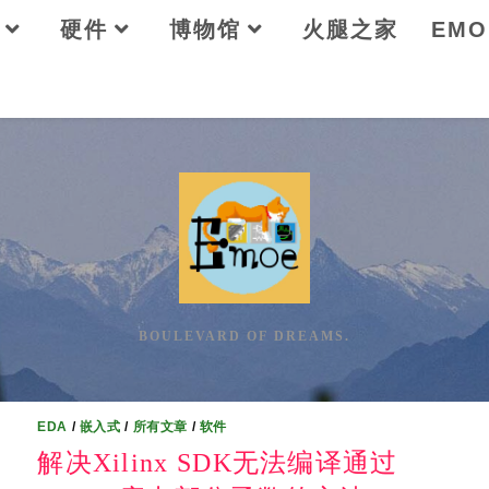
硬件
博物馆
火腿之家
EM
BOULEVARD OF DREAMS.
EDA
/
嵌入式
/
所有文章
/
软件
解决Xilinx SDK无法编译通过