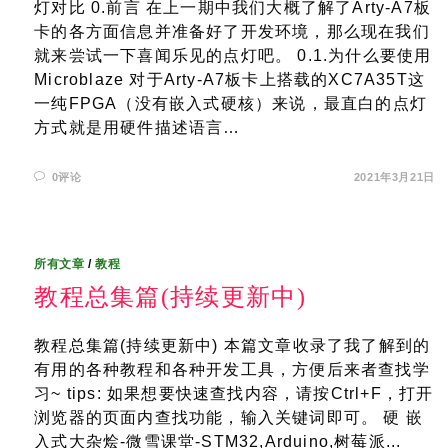
灯对比 0.前言 在上一期中我们大概了解了Arty-A7板
卡的各方面信息并准备好了开发环境，那么现在我们
就来尝试一下喜闻乐见的点灯吧。 0.1.为什么要使用
Microblaze 对于Arty-A7板卡上搭载的XC7A35T这
一纯FPGA（没有嵌入式硬核）来说，最直白的点灯
方式就是用硬件描述语言…
0评论
2021年3月21日
所有文章
/
教程
教程总集篇(持续更新中)
教程总集篇(持续更新中) 本篇文章收录了我了解到的
有用的各种教程和各种开发工具，方便后来者查找学
习~ tips: 如果想要快速查找内容，请按Ctrl+F，打开
浏览器的页面内查找功能，输入关键词即可。 硬 嵌
入式大杂烩-微雪课堂-STM32,Arduino,树莓派...