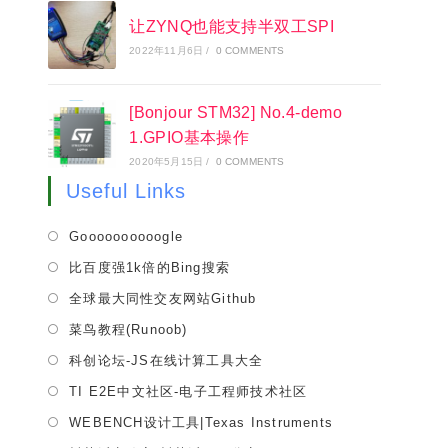
让ZYNQ也能支持半双工SPI
2022年11月6日
/
0 COMMENTS
[Bonjour STM32] No.4-demo
1.GPIO基本操作
2020年5月15日
/
0 COMMENTS
Useful Links
Opens
Goooooooooogle
in
Opens
比百度强1k倍的Bing搜索
a
in
Opens
全球最大同性交友网站Github
new
a
in
tab
Opens
菜鸟教程(Runoob)
new
a
in
tab
Opens
科创论坛-JS在线计算工具大全
new
a
in
tab
Opens
TI E2E中文社区-电子工程师技术社区
new
a
in
tab
Opens
WEBENCH设计工具|Texas Instruments
new
a
in