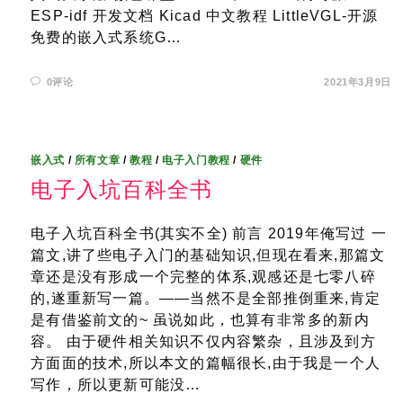
ESP-idf 开发文档 Kicad 中文教程 LittleVGL-开源
免费的嵌入式系统G…
0评论
2021年3月9日
嵌入式
/
所有文章
/
教程
/
电子入门教程
/
硬件
电子入坑百科全书
电子入坑百科全书(其实不全) 前言 2019年俺写过 一
篇文,讲了些电子入门的基础知识,但现在看来,那篇文
章还是没有形成一个完整的体系,观感还是七零八碎
的,遂重新写一篇。——当然不是全部推倒重来,肯定
是有借鉴前文的~ 虽说如此，也算有非常多的新内
容。 由于硬件相关知识不仅内容繁杂，且涉及到方
方面面的技术,所以本文的篇幅很长,由于我是一个人
写作，所以更新可能没…