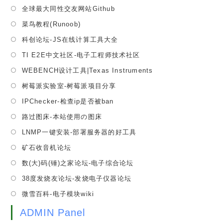
in
Opens
全球最大同性交友网站Github
new
a
in
tab
Opens
菜鸟教程(Runoob)
new
a
in
tab
Opens
科创论坛-JS在线计算工具大全
new
a
in
tab
Opens
TI E2E中文社区-电子工程师技术社区
new
a
in
tab
Opens
WEBENCH设计工具|Texas Instruments
new
a
in
tab
Opens
树莓派实验室-树莓派项目分享
new
a
in
tab
Opens
IPChecker-检查ip是否被ban
new
a
in
tab
Opens
路过图床-本站使用の图床
new
a
in
tab
Opens
LNMP一键安装-部署服务器的好工具
new
a
in
tab
Opens
矿石收音机论坛
new
a
in
tab
Opens
数(大)码(锤)之家论坛-电子综合论坛
new
a
in
tab
Opens
38度发烧友论坛-发烧电子仪器论坛
new
a
in
tab
Opens
微雪百科-电子模块wiki
new
a
in
tab
new
ADMIN Panel
a
tab