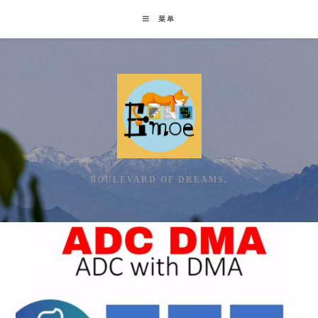
Skip
菜单
to
content
BOULEVARD OF DREAMS.