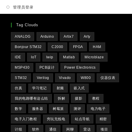
new
管理员登录
tab
Tag Clouds
ANALOG
Arduino
Artix7
Arty
Bonjour STM32
C2000
FPGA
HAM
IDE
IoT
lwip
Matlab
Microblaze
MSP430
PCB设计
Power Electronics
STM32
Verilog
Vivado
W800
仪器仪表
仿真
学习笔记
射频
嵌入式
我的电路哪有这么咕
拆解
摄影
教程
数学
服务器
树莓派
测评
电力电子
电子入门教程
穷玩无线电
站点导航
精密
计组
软件
通信
闲聊
雷达
项目