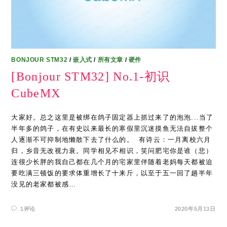
BONJOUR STM32
/
嵌入式
/
所有文章
/
硬件
[Bonjour STM32] No.1-初识
CubeMX
大家好。总之这里是被绑在鸽子固定器上抓过来了的泡泡...当了
半年多的鸽子，在有史以来最长的寒假里沉迷摸鱼无法自拔整个
人逐渐不可抑制地懒散下去了什么的。 ​ 有诗云：一月离校六月
归，乡音无改视力衰。同学相见不相识，笑问肥宅你是谁（悲）
连很少长胖的我自己都在几个月的宅家里伴随着老妈每天都被迫
要吃满三顿饭的要求体重增长了十来斤，以至于五一回了趟半年
没见的老家都被感…
1评论
2020年5月13日