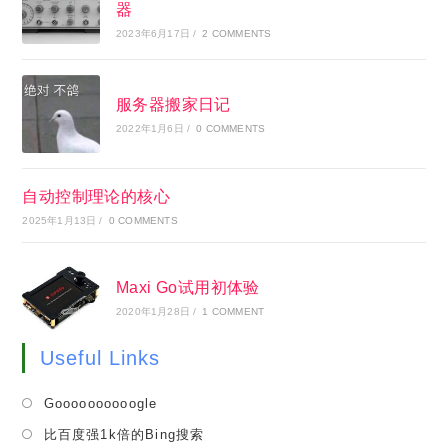
器
2023年6月17日
/
2 COMMENTS
服务器搬家日记
2022年1月6日
/
0 COMMENTS
自动控制理论的核心
2025年1月13日
/
0 COMMENTS
Maxi Go试用初体验
2020年1月28日
/
1 COMMENT
Useful Links
Opens
Goooooooooogle
in
Opens
比百度强1k倍的Bing搜索
a