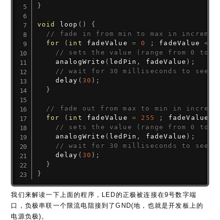
}
void
loop
(
)
{
// fade in from min to max in incremen
for
(
int
 fadeValue 
=
0
;
 fadeValue 
<=
// sets the value (range from 0 to 2
analogWrite
(
ledPin
,
 fadeValue
)
;
// wait for 30 milliseconds to see t
delay
(
30
)
;
}
// fade out from max to min in increme
for
(
int
 fadeValue 
=
255
;
 fadeValue 
>
// sets the value (range from 0 to 2
analogWrite
(
ledPin
,
 fadeValue
)
;
// wait for 30 milliseconds to see t
delay
(
30
)
;
}
}
我们来解读一下上面的程序，LED的正极被连接在9号数字端
口，负极串联一个限流电阻接到了GND(地，也就是开发板上的
电源负极)。