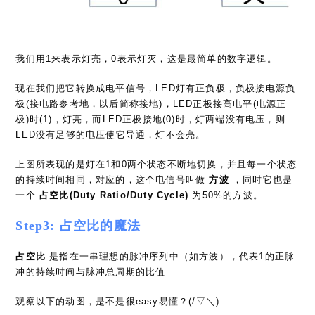
我们用1来表示灯亮，0表示灯灭，这是最简单的数字逻辑。
现在我们把它转换成电平信号，LED灯有正负极，负极接电源负
极(接电路参考地，以后简称接地)，LED正极接高电平(电源正
极)时(1)，灯亮，而LED正极接地(0)时，灯两端没有电压，则
LED没有足够的电压使它导通，灯不会亮。
上图所表现的是灯在1和0两个状态不断地切换，并且每一个状态
的持续时间相同，对应的，这个电信号叫做
方波
，同时它也是
一个
占空比(Duty Ratio/Duty Cycle)
为50%的方波。
Step3: 占空比的魔法
占空比
是指在一串理想的脉冲序列中（如方波），代表1的正脉
冲的持续时间与脉冲总周期的比值
观察以下的动图，是不是很easy易懂？(/▽＼)