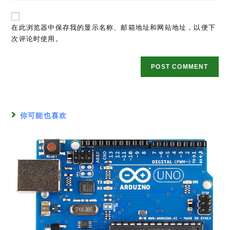
Read
Previous Post
more
电子入门教程[01]—我的代码流成了灯
articles
在下一篇文章
电子入门教程[00]—Beginning from Zero.
发表回复
Comment
Enter
your
name