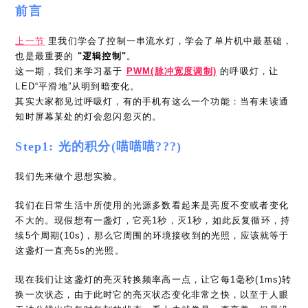
前言
上一节
里我们学会了控制一串流水灯，学会了单片机中最基础，
也是最重要的
"逻辑控制"
。
这一期，我们来学习基于
PWM(脉冲宽度调制)
的呼吸灯，让
LED“平滑地”从明到暗变化。
其实大家都见过呼吸灯，有的手机有这么一个功能：当有未读通
知时屏幕某处的灯会忽闪忽灭的。
Step1: 光的积分(喵喵喵???)
我们先来做个思想实验。
我们在日常生活中所使用的光源多数看起来是亮度不变或者变化
不大的。现假想有一盏灯，它亮1秒，灭1秒，如此反复循环，持
续5个周期(10s)，那么它周围的环境接收到的光照，应该就等于
这盏灯一直亮5s的光照。
现在我们让这盏灯的亮灭转换频率高一点，让它每1毫秒(1ms)转
换一次状态，由于此时它的亮灭状态变化非常之快，以至于人眼