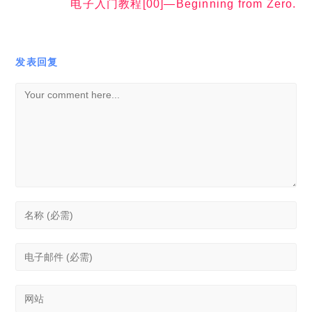
下节预告
下节我们学习电子技术中的
"显微镜"
~,请看
电子入门教程[03]—带上它的眼睛
打印 🖨
.PDF 📄
电子书 📱
打赏
赞(23)
微海报
分享