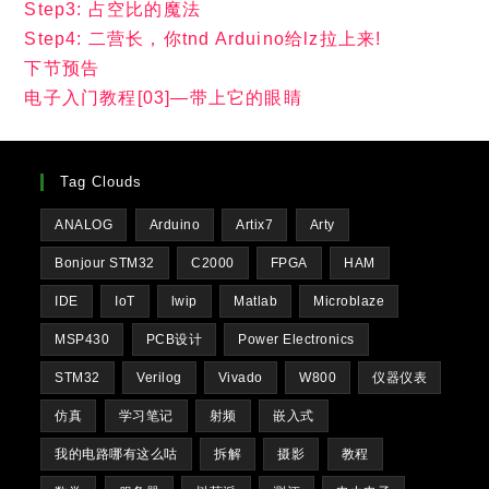
a
in
tab
Opens
树莓派实验室-树莓派项目分享
new
a
in
tab
Opens
IPChecker-检查ip是否被ban
new
a
in
tab
Opens
路过图床-本站使用の图床
new
a
in
tab
Opens
LNMP一键安装-部署服务器的好工具
new
a
in
tab
Opens
矿石收音机论坛
new
a
in
tab
Opens
数(大)码(锤)之家论坛-电子综合论坛
new
a
in
tab
Opens
38度发烧友论坛-发烧电子仪器论坛
new
a
in
tab
Opens
微雪百科-电子模块wiki
new
a
in
tab
new
ADMIN Panel
a
tab
new
管理员登录
tab
本文目录
电子入门教程[02]—会呼吸的光
电子入门教程[01]—我的代码流成了灯
前言