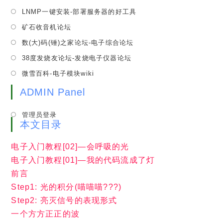
[综合项目]01-波形发生器设计
2020年9月14日
/
1 COMMENT
我的电路哪有那么可爱——第6章：启程
2019年10月23日
/
2 COMMENTS
Useful Links
Opens
Goooooooooogle
in
Opens
比百度强1k倍的Bing搜索
a
in
Opens
全球最大同性交友网站Github
new
a
in
tab
Opens
菜鸟教程(Runoob)
new
a
in
tab
Opens
科创论坛-JS在线计算工具大全
new
a
in
tab
Opens
TI E2E中文社区-电子工程师技术社区
new
a
in
tab
Opens
WEBENCH设计工具|Texas Instruments
new