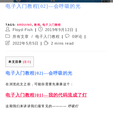
电子入门教程[02]—会呼吸的光
TAGS:
ARDUINO
,
教程
,
电子入门教程
Post
Post
Floyd-Fish
2019年9月12日
author:
published:
Post
Post
所有文章
/
电子入门教程
0评论
category:
comments:
Post
Reading
2022年5月5日
2 mins read
last
time:
modified:
本文目录
[
显示
]
电子入门教程[02]—会呼吸的光
在浏览此文之前，可能你需要先康康这个：
电子入门教程[01]—我的代码流成了灯
这期我们来讲讲我们最常见的————
呼吸灯