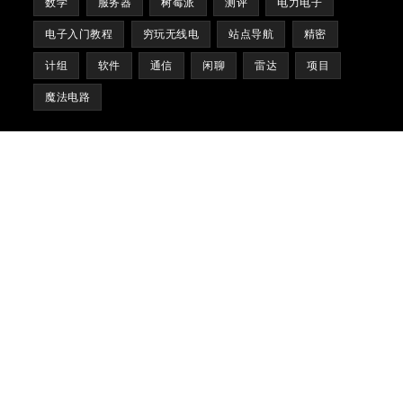
Step1: 光的积分(喵喵喵???)
Step2: 亮灭信号的表现形式
一个方方正正的波
Step3: 占空比的魔法
Step4: 二营长，你tnd Arduino给lz拉上来!
下节预告
电子入门教程[03]—带上它的眼睛
Tag Clouds
ANALOG
Arduino
Artix7
Arty
Bonjour STM32
C2000
FPGA
HAM
IDE
IoT
lwip
Matlab
Microblaze
MSP430
PCB设计
Power Electronics
STM32
Verilog
Vivado
W800
仪器仪表