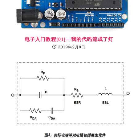
Enter
or
your
username
email
to
Enter
address
comment
your
to
website
comment
URL
在此浏览器中保存我的显示名称、邮箱地址和网站地址，以便下
(optional)
次评论时使用。
你可能也喜欢