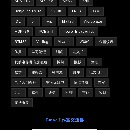
ANALOG
Arduino
Artix7
Arty
Bonjour STM32
C2000
FPGA
HAM
IDE
IoT
lwip
Matlab
Microblaze
MSP430
PCB设计
Power Electronics
STM32
Verilog
Vivado
W800
仪器仪表
仿真
学习笔记
射频
嵌入式
我的电路哪有这么咕
拆解
摄影
教程
数学
服务器
树莓派
测评
电力电子
电子入门教程
穷玩无线电
站点导航
精密
计组
软件
通信
闲聊
雷达
项目
魔法电路
Emoe工作室交流群