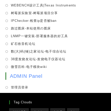
a
in
tab
Opens
WEBENCH设计工具|Texas Instruments
new
a
in
tab
Opens
树莓派实验室-树莓派项目分享
new
a
in
tab
Opens
IPChecker-检查ip是否被ban
new
a
in
tab
Opens
路过图床-本站使用の图床
new
a
in
tab
Opens
LNMP一键安装-部署服务器的好工具
new
a
in
tab
Opens
矿石收音机论坛
new
a
in
tab
Opens
数(大)码(锤)之家论坛-电子综合论坛
new
a
in
tab
Opens
38度发烧友论坛-发烧电子仪器论坛
new
a
in
tab
Opens
微雪百科-电子模块wiki
new
a
in
tab
new
ADMIN Panel
a
tab
new
管理员登录
tab
Tag Clouds