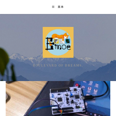
Skip
菜单
to
content
BOULEVARD OF DREAMS.