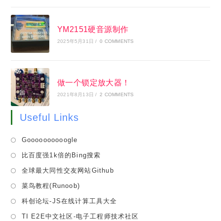
YM2151硬音源制作
2025年5月31日
/
0 COMMENTS
做一个锁定放大器！
2021年8月13日
/
2 COMMENTS
Useful Links
Opens
Goooooooooogle
in
Opens
比百度强1k倍的Bing搜索
a
in
Opens
全球最大同性交友网站Github
new
a
in
tab
Opens
菜鸟教程(Runoob)
new
a
in
tab
Opens
科创论坛-JS在线计算工具大全
new
a
in
tab
Opens
TI E2E中文社区-电子工程师技术社区
new