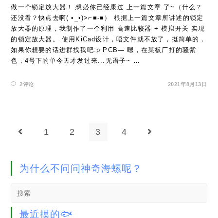
做一个锁定放大器！ 想必你已经康过 上一篇文章 了~（什么？
还没看？快点去啊( •_•)>⌐■-■） 根据上一篇文章所讲述的锁定
放大器的原理，我制作了一个利用 高速比较器 + 模拟开关 实现
的锁定放大器。 使用KiCad设计，唔文件就不放了，挺简单的，
如果你想要的话进群找我吧:p PCB— 嗯，在某板厂打的骚紫
色，4号下的单今天才发过来...无语子~ …
2评论
2021年8月13日
1
2
3
4
Go to the previous page
Go to the next pag
为什么不问问神奇海螺呢？
Search
this
website
最近摸的🐟