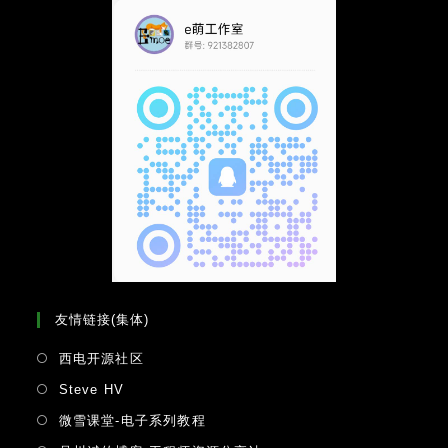
友情链接(集体)
Opens
西电开源社区
in
Opens
Steve HV
a
in
Opens
微雪课堂-电子系列教程
new
a
in
tab
Opens