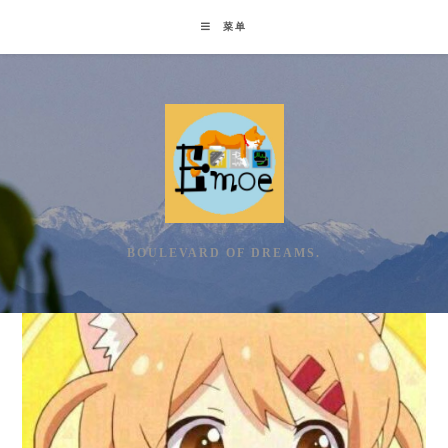
Skip
菜单
to
content
BOULEVARD OF DREAMS.