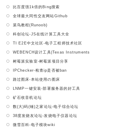
in
Opens
比百度强1k倍的Bing搜索
a
in
Opens
全球最大同性交友网站Github
new
a
in
tab
Opens
菜鸟教程(Runoob)
new
a
in
tab
Opens
科创论坛-JS在线计算工具大全
new
a
in
tab
Opens
TI E2E中文社区-电子工程师技术社区
new
a
in
tab
Opens
WEBENCH设计工具|Texas Instruments
new
a
in
tab
Opens
树莓派实验室-树莓派项目分享
new
a
in
tab
Opens
IPChecker-检查ip是否被ban
new
a
in
tab
Opens
路过图床-本站使用の图床
new
a
in
tab
Opens
LNMP一键安装-部署服务器的好工具
new
a
in
tab
Opens
矿石收音机论坛
new
a
in
tab
Opens
数(大)码(锤)之家论坛-电子综合论坛
new
a
in
tab
Opens
38度发烧友论坛-发烧电子仪器论坛
new
a
in
tab
Opens
微雪百科-电子模块wiki
new
a
in