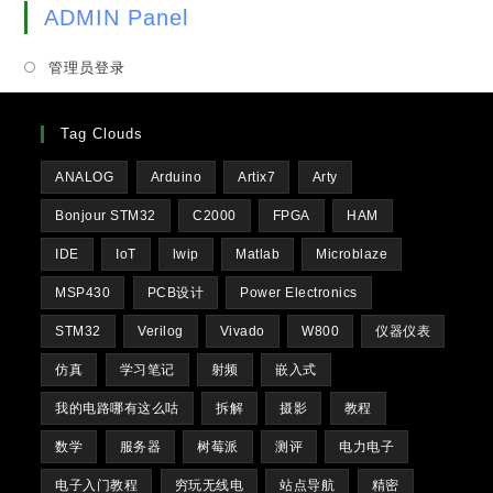
tab
new
ADMIN Panel
a
tab
new
管理员登录
tab
Tag Clouds
ANALOG
Arduino
Artix7
Arty
Bonjour STM32
C2000
FPGA
HAM
IDE
IoT
lwip
Matlab
Microblaze
MSP430
PCB设计
Power Electronics
STM32
Verilog
Vivado
W800
仪器仪表
仿真
学习笔记
射频
嵌入式
我的电路哪有这么咕
拆解
摄影
教程
数学
服务器
树莓派
测评
电力电子
电子入门教程
穷玩无线电
站点导航
精密