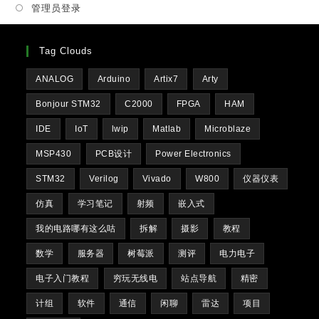
管理员登录
tab
Tag Clouds
ANALOG
Arduino
Artix7
Arty
Bonjour STM32
C2000
FPGA
HAM
IDE
IoT
lwip
Matlab
Microblaze
MSP430
PCB设计
Power Electronics
STM32
Verilog
Vivado
W800
仪器仪表
仿真
学习笔记
射频
嵌入式
我的电路哪有这么咕
拆解
摄影
教程
数学
服务器
树莓派
测评
电力电子
电子入门教程
穷玩无线电
站点导航
精密
计组
软件
通信
闲聊
雷达
项目