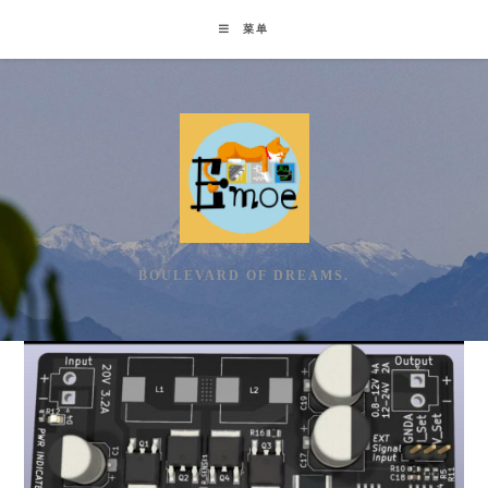
Skip
菜单
to
content
BOULEVARD OF DREAMS.