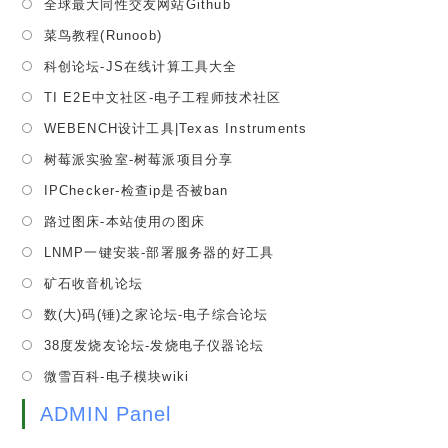
全球最大同性交友网站Github
new
a
in
tab
Opens
菜鸟教程(Runoob)
new
a
in
tab
Opens
科创论坛-JS在线计算工具大全
new
a
in
tab
Opens
TI E2E中文社区-电子工程师技术社区
new
a
in
tab
Opens
WEBENCH设计工具|Texas Instruments
new
a
in
tab
Opens
树莓派实验室-树莓派项目分享
new
a
in
tab
Opens
IPChecker-检查ip是否被ban
new
a
in
tab
Opens
路过图床-本站使用の图床
new
a
in
tab
Opens
LNMP一键安装-部署服务器的好工具
new
a
in
tab
Opens
矿石收音机论坛
new
a
in
tab
Opens
数(大)码(锤)之家论坛-电子综合论坛
new
a
in
tab
Opens
38度发烧友论坛-发烧电子仪器论坛
new
a
in
tab
Opens
微雪百科-电子模块wiki
new
a
in
tab
new
ADMIN Panel
a
tab
new