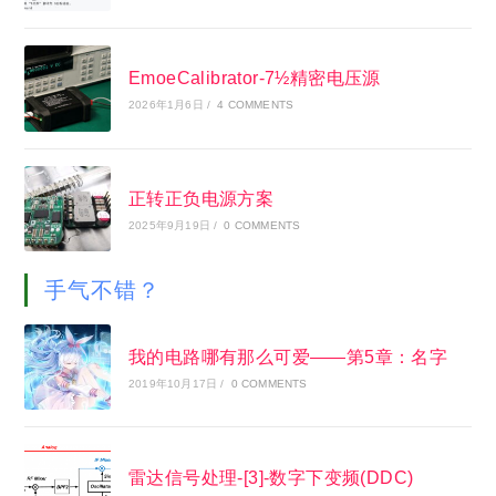
EmoeCalibrator-7½精密电压源
2026年1月6日
/
4 COMMENTS
正转正负电源方案
2025年9月19日
/
0 COMMENTS
手气不错？
我的电路哪有那么可爱——第5章：名字
2019年10月17日
/
0 COMMENTS
雷达信号处理-[3]-数字下变频(DDC)