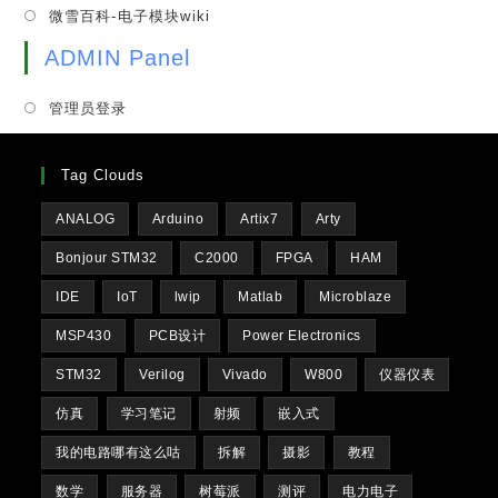
in
tab
Opens
微雪百科-电子模块wiki
new
a
in
tab
new
ADMIN Panel
a
tab
new
管理员登录
tab
Tag Clouds
ANALOG
Arduino
Artix7
Arty
Bonjour STM32
C2000
FPGA
HAM
IDE
IoT
lwip
Matlab
Microblaze
MSP430
PCB设计
Power Electronics
STM32
Verilog
Vivado
W800
仪器仪表
仿真
学习笔记
射频
嵌入式
我的电路哪有这么咕
拆解
摄影
教程
数学
服务器
树莓派
测评
电力电子