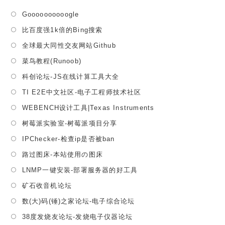
Opens
Goooooooooogle
in
Opens
比百度强1k倍的Bing搜索
a
in
Opens
全球最大同性交友网站Github
new
a
in
tab
Opens
菜鸟教程(Runoob)
new
a
in
tab
Opens
科创论坛-JS在线计算工具大全
new
a
in
tab
Opens
TI E2E中文社区-电子工程师技术社区
new
a
in
tab
Opens
WEBENCH设计工具|Texas Instruments
new
a
in
tab
Opens
树莓派实验室-树莓派项目分享
new
a
in
tab
Opens
IPChecker-检查ip是否被ban
new
a
in
tab
Opens
路过图床-本站使用の图床
new
a
in
tab
Opens
LNMP一键安装-部署服务器的好工具
new
a
in
tab
Opens
矿石收音机论坛
new
a
in
tab
Opens
数(大)码(锤)之家论坛-电子综合论坛
new
a
in
tab
Opens
38度发烧友论坛-发烧电子仪器论坛
new
a