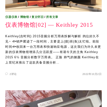
仪器仪表
/
博物馆
/
复古怀旧
/
所有文章
仪表博物馆[02] — Keithley 2015
Keithley(吉时利) 2015音频分析万用表拆解与解析 鸽位好久不
见~ 🐟销声匿迹了一段时间，主要是上(摸)班(鱼)太忙啦。前段
时间🐟收回来一台万用表和快速响应电源，这次我们为许久未更
新的仪表博物馆增添几分活跃度——有请今天的主角:Keithley
2015 6½ 音频分析数字万用表。 正脸 帅气的侧颜 Keithley在
上世纪末推出了这款具备音频分析…
2评论
2022年10月2日