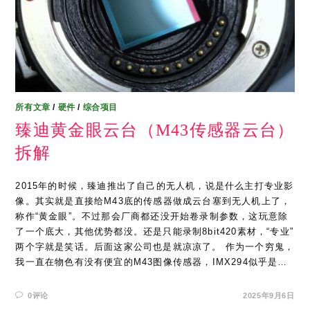
所有文章
/
硬件
/
综合项目
臻迪黄金眼云台（M43传感器云台）
拆解
2015年的时候，臻迪推出了自己的无人机，说是什么主打专业影
像。其实就是直接给M43底的传感器做成云台塞到无人机上了，
称作“黄金眼”。不过那会厂商都还没开始卷录制参数，这玩意除
了一个底大，其他优势都没。还是只能录制8bit420素材，“专业”
两个字就是笑话。后面这家公司也是就凉凉了。 作为一个穷鬼，
我一直在物色有没有便宜的M43图像传感器，IMX294似乎是…
0评论
2025年9月6日