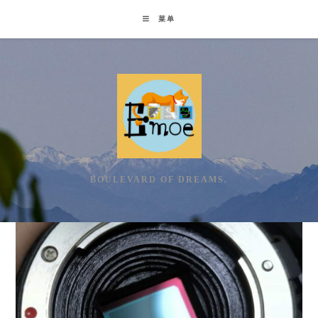
Skip
菜单
to
content
BOULEVARD OF DREAMS.