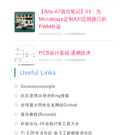
【Arty-A7填坑笔记】03：为
Microblaze定制AXI总线接口的
PWM外设
2021年8月26日
/
0 COMMENTS
PCB设计基础-退耦技术
2022年7月24日
/
0 COMMENTS
Useful Links
Opens
Goooooooooogle
in
Opens
比百度强1k倍的Bing搜索
a
in
Opens
全球最大同性交友网站Github
new
a
in
tab
Opens
菜鸟教程(Runoob)
new
a
in
tab
Opens
科创论坛-JS在线计算工具大全
new
a
in
tab
Opens
TI E2E中文社区-电子工程师技术社区
new