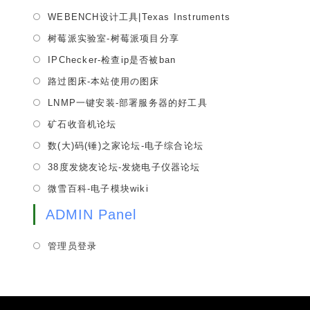
a
in
tab
Opens
WEBENCH设计工具|Texas Instruments
new
a
in
tab
Opens
树莓派实验室-树莓派项目分享
new
a
in
tab
Opens
IPChecker-检查ip是否被ban
new
a
in
tab
Opens
路过图床-本站使用の图床
new
a
in
tab
Opens
LNMP一键安装-部署服务器的好工具
new
a
in
tab
Opens
矿石收音机论坛
new
a
in
tab
Opens
数(大)码(锤)之家论坛-电子综合论坛
new
a
in
tab
Opens
38度发烧友论坛-发烧电子仪器论坛
new
a
in
tab
Opens
微雪百科-电子模块wiki
new
a
in
tab
new
ADMIN Panel
a
tab
new
管理员登录
tab