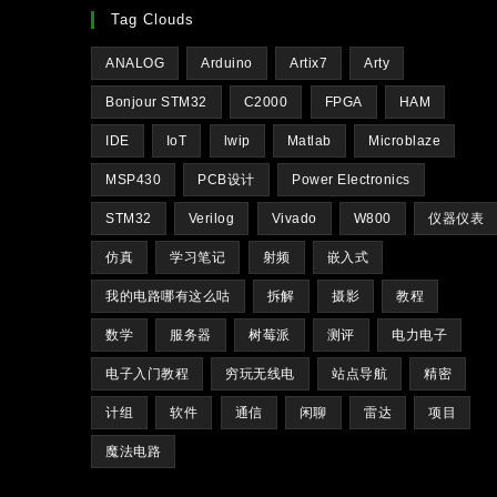
Tag Clouds
ANALOG
Arduino
Artix7
Arty
Bonjour STM32
C2000
FPGA
HAM
IDE
IoT
lwip
Matlab
Microblaze
MSP430
PCB设计
Power Electronics
STM32
Verilog
Vivado
W800
仪器仪表
仿真
学习笔记
射频
嵌入式
我的电路哪有这么咕
拆解
摄影
教程
数学
服务器
树莓派
测评
电力电子
电子入门教程
穷玩无线电
站点导航
精密
计组
软件
通信
闲聊
雷达
项目
魔法电路