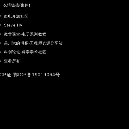
友情链接(集体)
Opens
西电开源社区
in
Opens
Steve HV
a
in
Opens
微雪课堂-电子系列教程
new
a
in
tab
Opens
吴川斌的博客-工程师资源分享站
new
a
in
tab
Opens
科创论坛-科学学术社区
new
a
in
tab
Opens
查看所有
new
a
in
tab
new
a
ICP证:鄂ICP备19019064号
tab
new
tab