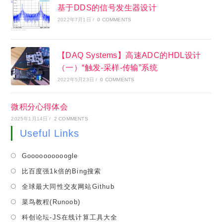
基于DDS的信号发生器设计
2022年7月1日
/
0 COMMENTS
【DAQ Systems】高速ADC的HDL设计
（一）“触发-采样-传输”系统
2022年5月23日
/
0 COMMENTS
微积分心得体会
2025年1月14日
/
2 COMMENTS
Useful Links
Opens
Goooooooooogle
in
Opens
比百度强1k倍的Bing搜索
a
in
Opens
全球最大同性交友网站Github
new
a
in
tab
Opens
菜鸟教程(Runoob)
new
a
in
tab
Opens
科创论坛-JS在线计算工具大全
new