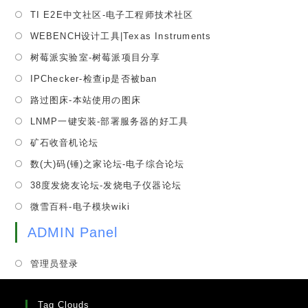
a
in
tab
Opens
TI E2E中文社区-电子工程师技术社区
new
a
in
tab
Opens
WEBENCH设计工具|Texas Instruments
new
a
in
tab
Opens
树莓派实验室-树莓派项目分享
new
a
in
tab
Opens
IPChecker-检查ip是否被ban
new
a
in
tab
Opens
路过图床-本站使用の图床
new
a
in
tab
Opens
LNMP一键安装-部署服务器的好工具
new
a
in
tab
Opens
矿石收音机论坛
new
a
in
tab
Opens
数(大)码(锤)之家论坛-电子综合论坛
new
a
in
tab
Opens
38度发烧友论坛-发烧电子仪器论坛
new
a
in
tab
Opens
微雪百科-电子模块wiki
new
a
in
tab
new
ADMIN Panel
a
tab
new
管理员登录
tab
Tag Clouds