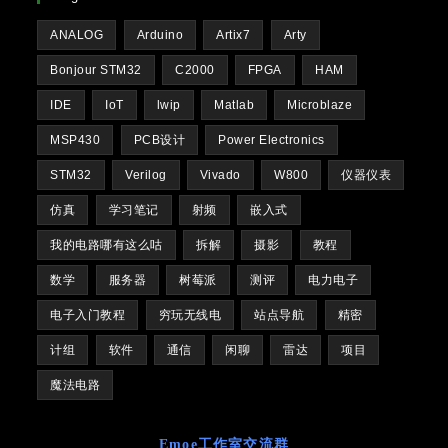
ANALOG
Arduino
Artix7
Arty
Bonjour STM32
C2000
FPGA
HAM
IDE
IoT
lwip
Matlab
Microblaze
MSP430
PCB设计
Power Electronics
STM32
Verilog
Vivado
W800
仪器仪表
仿真
学习笔记
射频
嵌入式
我的电路哪有这么咕
拆解
摄影
教程
数学
服务器
树莓派
测评
电力电子
电子入门教程
穷玩无线电
站点导航
精密
计组
软件
通信
闲聊
雷达
项目
魔法电路
Emoe工作室交流群