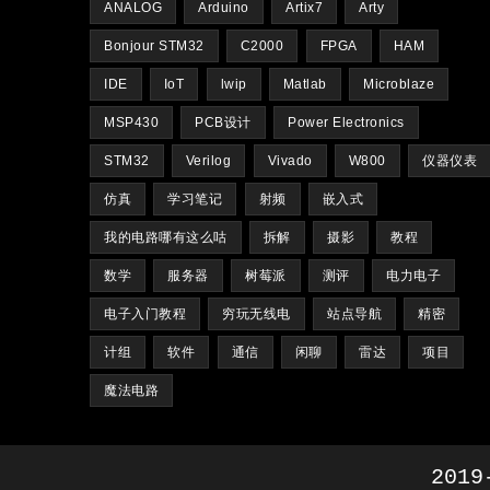
ANALOG
Arduino
Artix7
Arty
Bonjour STM32
C2000
FPGA
HAM
IDE
IoT
lwip
Matlab
Microblaze
MSP430
PCB设计
Power Electronics
STM32
Verilog
Vivado
W800
仪器仪表
仿真
学习笔记
射频
嵌入式
我的电路哪有这么咕
拆解
摄影
教程
数学
服务器
树莓派
测评
电力电子
电子入门教程
穷玩无线电
站点导航
精密
计组
软件
通信
闲聊
雷达
项目
魔法电路
2019