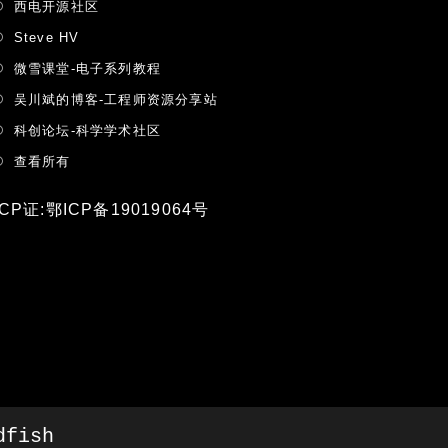
Opens
西电开源社区
in
Opens
Steve HV
a
in
Opens
微雪课堂-电子系列教程
new
a
in
tab
Opens
吴川斌的博客-工程师资源分享站
new
a
in
tab
Opens
科创论坛-科学学术社区
new
a
in
tab
Opens
查看所有
new
a
in
tab
new
a
ICP证:鄂ICP备19019064号
tab
new
tab
dfish