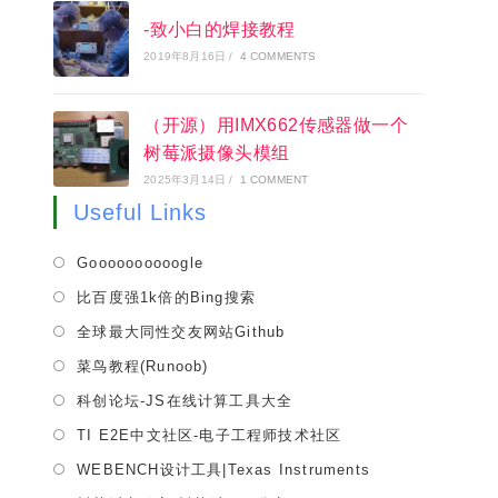
-致小白的焊接教程
2019年8月16日
/
4 COMMENTS
（开源）用IMX662传感器做一个
树莓派摄像头模组
2025年3月14日
/
1 COMMENT
Useful Links
Opens
Goooooooooogle
in
Opens
比百度强1k倍的Bing搜索
a
in
Opens
全球最大同性交友网站Github
new
a
in
tab
Opens
菜鸟教程(Runoob)
new
a
in
tab
Opens
科创论坛-JS在线计算工具大全
new
a
in
tab
Opens
TI E2E中文社区-电子工程师技术社区
new
a
in
tab
Opens
WEBENCH设计工具|Texas Instruments
new
a
in