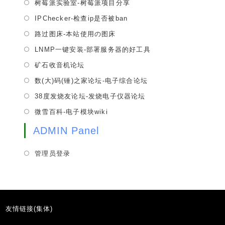
tab
Opens
树莓派实验室-树莓派项目分享
new
a
in
tab
Opens
IPChecker-检查ip是否被ban
new
a
in
tab
Opens
路过图床-本站使用の图床
new
a
in
tab
Opens
LNMP一键安装-部署服务器的好工具
new
a
in
tab
Opens
矿石收音机论坛
new
a
in
tab
Opens
数(大)码(锤)之家论坛-电子综合论坛
new
a
in
tab
Opens
38度发烧友论坛-发烧电子仪器论坛
new
a
in
tab
Opens
微雪百科-电子模块wiki
new
a
in
tab
new
ADMIN Panel
a
tab
new
管理员登录
tab
友情链接(集体)